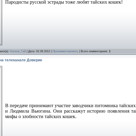
Пародисты русской эстрады тоже любят тайских кошек!
авил(а):
Натали_Тай
| Дата:
02.08.2012
|
Прокомментировать
| Всего комментариев:
1
на телеканале Доверие
В передаче принимают участие заводчики питомника тайских 
и Людмила Вьюгина. Они расскажут историю появления тай
мифы о злобности тайских кошек.