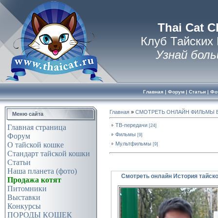
Thai Cat C
Клуб Тайских
Узнай боль
Главная
|
Форум
|
Статьи
|
Фо
Главная
»
СМОТРЕТЬ ОНЛАЙН ФИЛЬМЫ 
Меню сайта
ТВ-передачи
[24]
Главная страница
Фильмы
Форум
[9]
Мультфильмы
О тайской кошке
[9]
Стандарт тайской кошки
Статьи
Наша планета (фото)
Смотреть онлайн История тайск
Продажа котят
Питомники
Выставки
Конкурсы
ПОРОДЫ КОШЕК