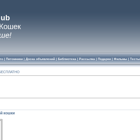
lub
 Кошек
ше!
то
|
Питомники
|
Доска объявлений
|
Библиотека
|
Рассылка
|
Подарки
|
Фильмы
|
Тесты
БЕСПЛАТНО
ой кошки