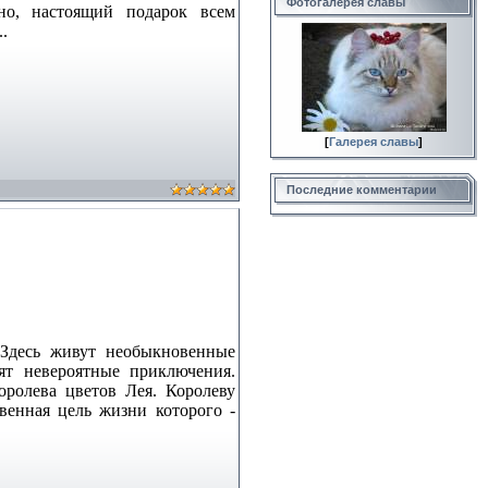
Фотогалерея славы
но, настоящий подарок всем
..
[
Галерея славы
]
Последние комментарии
Здесь живут необыкновенные
ят невероятные приключения.
оролева цветов Лея. Королеву
венная цель жизни которого -