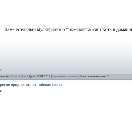
Замечательный мультфильм о "тяжелой" жизни Кота в домашн
бавил(а):
Натали_Тай
| Дата:
12.01.2013
|
Прокомментировать
| Всего комментариев:
1
ренко предпочитают тайских кошек