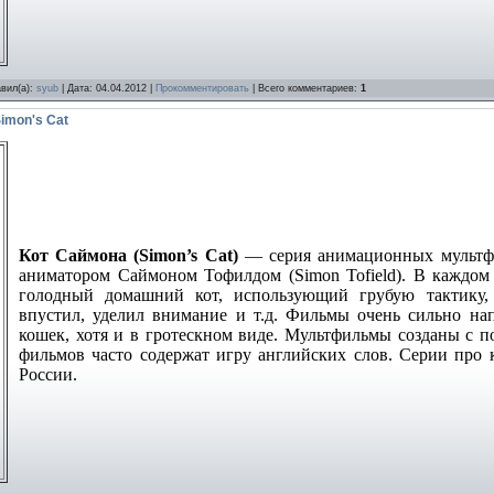
авил(а):
syub
| Дата:
04.04.2012
|
Прокомментировать
| Всего комментариев:
1
imon's Cat
Кот Саймона (Simon’s Cat)
— серия анимационных мультфи
аниматором Саймоном Тофилдом (Simon Tofield). В каждо
голодный домашний кот, использующий грубую тактику,
впустил, уделил внимание и т.д. Фильмы очень сильно н
кошек, хотя и в гротескном виде. Мультфильмы созданы с 
фильмов часто содержат игру английских слов. Серии про
России.