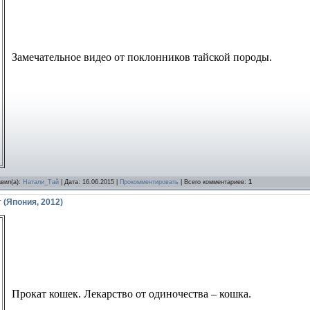
Замечательное видео от поклонников тайской породы.
авил(а):
Натали_Тай
| Дата:
16.06.2015
|
Прокомментировать
| Всего комментариев:
1
 (Япония, 2012)
Прокат кошек. Лекарство от одиночества – кошка.