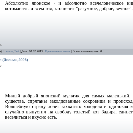
Абсолютно японское - и абсолютно всечеловеческое ки
котоманам - и всем тем, кто ценит "разумное, доброе, вечное".
а):
Натали_Тай
| Дата:
04.02.2013
|
Прокомментировать
| Всего комментариев:
0
 (Япония, 2006)
Милый добрый японский мультик для самых маленький. 
существа, спрятаны заколдованные сокровища и происход
Волшебную страну хочет захватить холодная и одинокая к
случайно выпустил на свободу толстый кот Задира, единст
веселиться и вкусно есть.