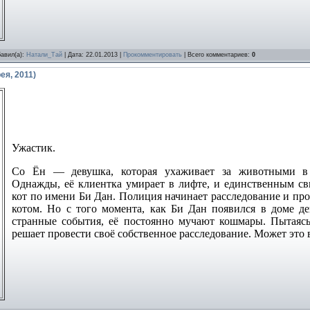
бавил(а):
Натали_Тай
| Дата:
22.01.2013
|
Прокомментировать
| Всего комментариев:
0
ея, 2011)
Ужастик.
Со Ён — девушка, которая ухаживает за животными в 
Однажды, её клиентка умирает в лифте, и единственным св
кот по имени Би Дан. Полиция начинает расследование и про
котом. Но с того момента, как Би Дан появился в доме д
странные события, её постоянно мучают кошмары. Пытаяс
решает провести своё собственное расследование. Может это в