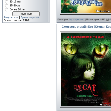
11-15 лет
15-20 лет
более 20 лет
Результаты
|
Архив опросов
Категория:
Мультфильмы
| Просмотров: 8470 | До
Всего ответов:
2960
Смотреть онлайн Кот (Южная Кор