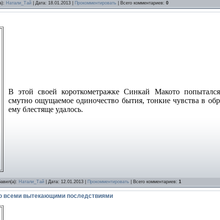
а):
Натали_Тай
| Дата:
18.01.2013
|
Прокомментировать
| Всего комментариев:
0
В этой своей короткометражке Синкай Макото попытался 
смутно ощущаемое одиночество бытия, тонкие чувства в обра
ему блестяще удалось.
бавил(а):
Натали_Тай
| Дата:
12.01.2013
|
Прокомментировать
| Всего комментариев:
1
со всеми вытекающими последствиями