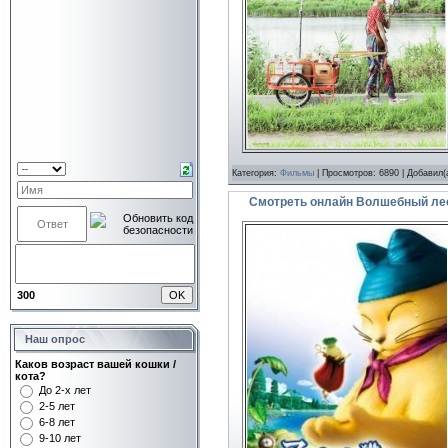
Категория:
Фильмы
| Просмотров: 6890 | Добавил(
Смотреть онлайн Волшебный лес
300
Наш опрос
Каков возраст вашей кошки /
кота?
До 2-х лет
2-5 лет
6-8 лет
9-10 лет