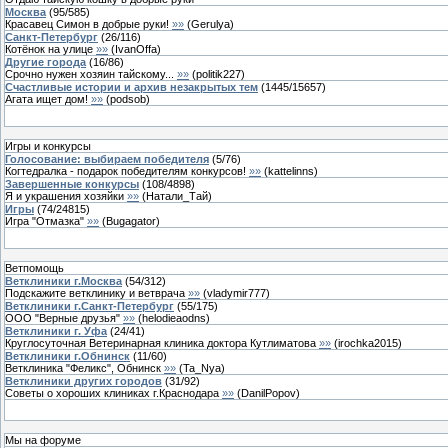
Москва
(
95
/
585
)
Красавец Симон в добрые руки!
»»
(
Gerulya
)
Санкт-Петербург
(
26
/
116
)
Котёнок на улице
»»
(
IvanOffa
)
Другие города
(
16
/
86
)
Срочно нужен хозяин тайскому...
»»
(
politik227
)
Счастливые истории и архив незакрытых тем
(
1445
/
15657
)
Агата ищет дом!
»»
(
podsob
)
Игры и конкурсы
Голосование: выбираем победителя
(
5
/
76
)
Когтедралка - подарок победителям конкурсов!
»»
(
kattelinns
)
Завершенные конкурсы
(
108
/
4898
)
Я и украшения хозяйки
»»
(
Натали_Тай
)
Игры
(
74
/
24815
)
Игра "Отмазка"
»»
(
Bugagator
)
Ветпомощь
Ветклиники г.Москва
(
54
/
312
)
Подскажите ветклинику и ветврача
»»
(
vladymir777
)
Ветклиники г.Санкт-Петербург
(
55
/
175
)
ООО "Верные друзья"
»»
(
helodieaodns
)
Ветклиники г. Уфа
(
24
/
41
)
Круглосуточная Ветеринарная клиника доктора Кутлиматова
»»
(
irochka2015
)
Ветклиники г.Обнинск
(
11
/
60
)
Ветклиника "Феликс", Обнинск
»»
(
Ta_Nya
)
Ветклиники других городов
(
31
/
92
)
Советы о хороших клиниках г.Краснодара
»»
(
DanilPopov
)
Мы на форуме