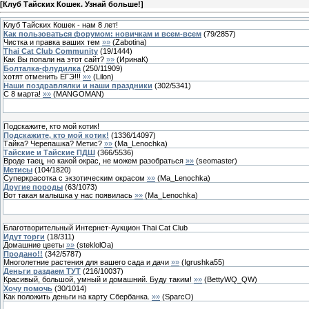
[
Клуб Тайских Кошек. Узнай больше!
]
Клуб Тайских Кошек - нам 8 лет!
Как пользоваться форумом: новичкам и всем-всем
(
79
/
2857
)
Чистка и правка ваших тем
»»
(
Zabotina
)
Thai Cat Club Community
(
19
/
1444
)
Как Вы попали на этот сайт?
»»
(
ИринаК
)
Болталка-флудилка
(
250
/
11909
)
хотят отменить ЕГЭ!!!
»»
(
Lilon
)
Наши поздравлялки и наши праздники
(
302
/
5341
)
С 8 марта!
»»
(
MANGOMAN
)
Подскажите, кто мой котик!
Подскажите, кто мой котик!
(
1336
/
14097
)
Тайка? Черепашка? Метис?
»»
(
Ma_Lenochka
)
Тайские и Тайские ПДШ
(
366
/
5536
)
Вроде таец, но какой окрас, не можем разобраться
»»
(
seomaster
)
Метисы
(
104
/
1820
)
Суперкрасотка с экзотическим окрасом
»»
(
Ma_Lenochka
)
Другие породы
(
63
/
1073
)
Вот такая малышка у нас появилась
»»
(
Ma_Lenochka
)
Благотворительный Интернет-Аукцион Thai Cat Club
Идут торги
(
18
/
311
)
Домашние цветы
»»
(
steklolOa
)
Продано!!
(
342
/
5787
)
Многолетние растения для вашего сада и дачи
»»
(
Igrushka55
)
Деньги раздаем ТУТ
(
216
/
10037
)
Красивый, большой, умный и домашний. Буду таким!
»»
(
BettyWQ_QW
)
Хочу помочь
(
30
/
1014
)
Как положить деньги на карту Сбербанка.
»»
(
SparcO
)