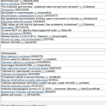
Молочный шаг
»»
(
Miracle1990
)
Все о питании
(
319
/
7498
)
Что полезнее для котенка - влажный корм или детское питание?
»»
(
Zabotina
)
Здоровье
(
590
/
12028
)
Кастрация и стерилизация
»»
(
msgredina
)
Воспитание, содержание и уход
(
264
/
10377
)
Как правильно воспитывать котёнка, рано отлученого от матери
»»
(
Andreyskii
)
Карьера тайской кошки
(
119
/
3026
)
ПДШ тайцы до сих пор не признаны. Как исправить положение?
»»
(
Zabotina
)
Выставки
(
307
/
12576
)
12 июля WCF пгт. Джубга Краснодарский край
»»
(
Sidoroff
)
Наши эксперты
(
35
/
451
)
Минеев Артем, LH,SLH,SH (г. Тюмень)
»»
(
beautynight
)
Не все то таец, что колорпойнт
(
33
/
3748
)
Меконг-бобтейл
»»
(
partek56
)
Объявления
Ищу тайского котенка
(
636
/
6578
)
Хотите завести тайского котенка?
»»
(
wmltuK
)
Продаю тайского котенка
(
1433
/
50037
)
Шоколадки Wonderful Elite
»»
(
msgredina
)
Ищу тайскую кошку / кота для вязки
(
408
/
3422
)
Тайский кот приглашает на вязку
»»
(
Lida58
)
Тайские потеряшки
(
264
/
1699
)
Потеряшка тайчик в центре Москвы
»»
(
medikaK
)
Меконг-бобтейлы и скиф-тай-доны
(
87
/
851
)
Тайские карликовые бобтейлы (скиф-тай-дон, скиф-той-боб)
»»
(
wmltuK
)
Другие породы кошек
(
313
/
3157
)
Невские маскарадные котята, 07.11.2016 г., питомник, Москва
»»
(
SpirtZavodRulit
)
Барахолка (прочие объявления)
(
99
/
2087
)
Домик для кошки.
»»
(
AFedorNk
)
Отдаю тайскую кошку в добрые руки