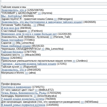
Тайские кошки и мы
Знакомьтесь, это я
(
1255
/
338705
)
"ПЛОМБИР с ШОКОЛАДОМ!"
»»
(
myrena
)
Мы - бобтейлы!
(
60
/
2666
)
Здравствуйте! Я - грамотная кошка Симка
»»
(
Kilimangaro
)
Знакомьтесь, это мы (питомники и заводчики тайских кошек)
(
49
/
26505
)
Питомник "Safiro Kato&q...
»»
(
Лёка
)
И все-все-все
(
69
/
3916
)
Счастливый подарок
»»
(
Fishlove
)
Мемориал, или те кого с нами больше нет
(
112
/
20130
)
Знакомьтесь, мой любимка - Кузенька)
»»
(
Натали_Тай
)
Наша география
(
77
/
3461
)
Саратов
»»
(
Ma_Lenochka
)
Наши любимые кошки
(
95
/
18132
)
Черепашки, ОБЪЕДИНЯЙТЕСЬ!
»»
(
Ma_Lenochka
)
Тайская беседка
(
178
/
7793
)
Кошкино место.
»»
(
Miracle1990
)
Юмор
(
126
/
3461
)
Прикольные уменьшительно-ласкательные ваших котеек
»»
(
Joniless
)
Таиланд - дальняя родина тайских кошек
(
17
/
241
)
Тайская кухня
»»
(
Rapuntsel
)
Знакомьтесь, это я
(
294
/
16526
)
Матрешка и Мэппс
»»
(
alina
)
Профи-форумы
Генетика и разведение
(
173
/
5271
)
От чего зависит цвет глаз?
»»
(
BABULETZ
)
Течка. Вязка. Беременность. Роды
(
170
/
15294
)
Календарь беременности.
»»
(
lenochkabyaka
)
У вашей кошки родились котята
(
79
/
2693
)
Для начинающих заводчиков (тех, кто занимается разведением)
»»
(
NEWSова
)
В вашей семье появился котенок
(
143
/
5555
)