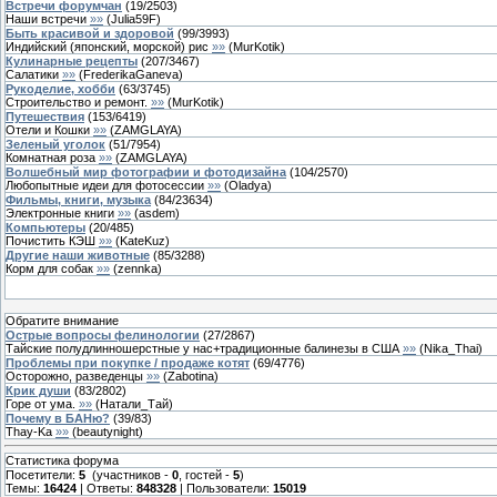
Встречи форумчан
(
19
/
2503
)
Наши встречи
»»
(
Julia59F
)
Быть красивой и здоровой
(
99
/
3993
)
Индийский (японский, морской) рис
»»
(
MurKotik
)
Кулинарные рецепты
(
207
/
3467
)
Салатики
»»
(
FrederikaGaneva
)
Рукоделие, хобби
(
63
/
3745
)
Строительство и ремонт.
»»
(
MurKotik
)
Путешествия
(
153
/
6419
)
Отели и Кошки
»»
(
ZAMGLAYA
)
Зеленый уголок
(
51
/
7954
)
Комнатная роза
»»
(
ZAMGLAYA
)
Волшебный мир фотографии и фотодизайна
(
104
/
2570
)
Любопытные идеи для фотосессии
»»
(
Oladya
)
Фильмы, книги, музыка
(
84
/
23634
)
Электронные книги
»»
(
asdem
)
Компьютеры
(
20
/
485
)
Почистить КЭШ
»»
(
KateKuz
)
Другие наши животные
(
85
/
3288
)
Корм для собак
»»
(
zennka
)
Обратите внимание
Острые вопросы фелинологии
(
27
/
2867
)
Тайские полудлинношерстные у нас+традиционные балинезы в США
»»
(
Nika_Thai
)
Проблемы при покупке / продаже котят
(
69
/
4776
)
Осторожно, разведенцы
»»
(
Zabotina
)
Крик души
(
83
/
2802
)
Горе от ума.
»»
(
Натали_Тай
)
Почему в БАНю?
(
39
/
83
)
Thay-Ka
»»
(
beautynight
)
Статистика форума
Посетители:
5
(участников -
0
, гостей -
5
)
Темы:
16424
| Ответы:
848328
| Пользователи:
15019