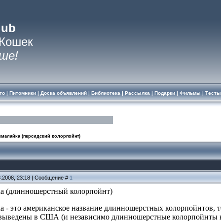
lub
 Кошек
ше!
то
|
Питомники
|
Доска объявлений
|
Библиотека
|
Рассылка
|
Подарки
|
Фильмы
|
Тесты
ималайка (персидский колорпойнт)
3.2008, 23:18 | Сообщение #
1
ка (длинношерстный колорпойнт)
а - это американское название длинношерстных колорпойнтов, т
ыведены в США (и независимо длинношерстные колорпойнты в 