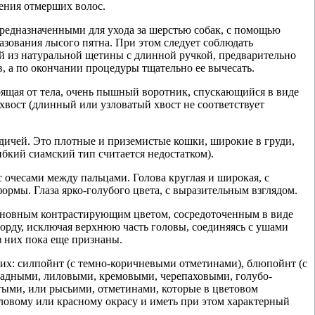
ления отмерших волос.
редназначенными для ухода за шерстью собак, с помощью
разования лысого пятна. При этом следует соблюдать
ой из натуральной щетины с длинной ручкой, предварительно
, а по окончании процедуры тщательно ее вычесать.
тоящая от тела, очень пышный воротник, спускающийся в виде
вост (длинный или узловатый хвост не соответствует
ичей. Это плотные и приземистые кошки, широкие в груди,
бкий сиамский тип считается недостатком).
с очесами между пальцами. Голова круглая и широкая, с
ормы. Глаза ярко-голубого цвета, с выразительным взглядом.
основным контрастирующим цветом, сосредоточенным в виде
морду, исключая верхнюю часть головы, соединяясь с ушами
з них пока еще признаны.
них: силпойнт (с темно-коричневыми отметинами), блюпойнт (с
ладными, лиловыми, кремовыми, черепаховыми, голубо-
тыми, или рысьими, отметинами, которые в цветовом
ловому или красному окрасу и иметь при этом характерный