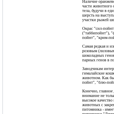
Наличие оранжево
части животного 
тела, будучи в е
шерсть на выступ
участки рыжей ше
Окрас "сил-пойнт
("таббипойнт"), "
пойнт", "крим-по
Самая редкая и и
розовым (лиловым
шоколадных генов
парных генов в п
Заводчикам интер
гималайские кошк
животном. Как бы 
пойнт", "блю-пой
Конечно, главное
внимание не толь
высокое качество
животных с закре
питомника - имее
питомники "Демиа