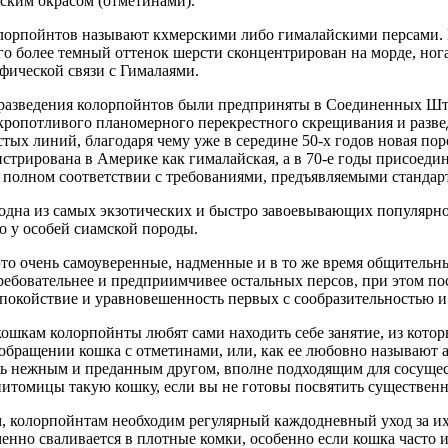
мским окрасом (отметинами).
олорпойнтов называют кхмерскими либо гималайскими персами. 
го более темный оттенок шерсти сконцентрирован на морде, нога
афической связи с Гималаями.
азведения колорпойнтов были предприняты в Соединенных Штат
 кропотливого планомерного перекрестного скрещивания и разве
стых линий, благодаря чему уже в середине 50-х годов новая п
истрирована в Америке как гималайская, а в 70-е годы присоеди
 полном соответствии с требованиями, предъявляемыми стандарто
 одна из самых экзотических и быстро завоевывающих популярно
о у особей сиамской породы.
о очень самоуверенные, надменные и в то же время общительн
ребовательнее и предприимчивее остальных персов, при этом п
спокойствие и уравновешенность первых с сообразительностью 
ошкам колорпойнты любят сами находить себе занятие, из котор
бращении кошка с отметинами, или, как ее любовно называют 
нь нежным и преданным другом, вполне подходящим для сосущес
 питомицы такую кошку, если вы не готовы посвятить существенн
м, колорпойнтам необходим регулярный каждодневный уход за их
енно сваливается в плотные комки, особенно если кошка часто и