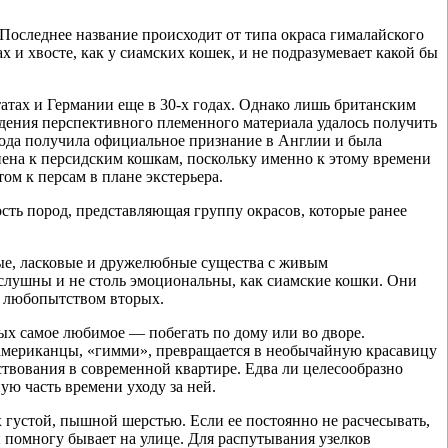
Последнее название происходит от типа окраса гималайского
х и хвосте, как у сиамских кошек, и не подразумевает какой бы
ах и Германии еще в 30-х годах. Однако лишь британским
дения перспективного племенного материала удалось получить
орода получила официальное признание в Англии и была
нена к персидским кошкам, поскольку именно к этому времени
м к персам в плане экстерьера.
сть пород, представляющая группу окрасов, которые ранее
ые, ласковые и дружелюбные существа с живым
ослушны и не столь эмоциональны, как сиамские кошки. Они
и любопытством вторых.
ых самое любимое — побегать по дому или во дворе.
американцы, «гимми», превращается в необычайную красавицу
твования в современной квартире. Едва ли целесообразно
ую часть времени уходу за ней.
 густой, пышной шерстью. Если ее постоянно не расчесывать,
 помногу бывает на улице. Для распутывания узелков