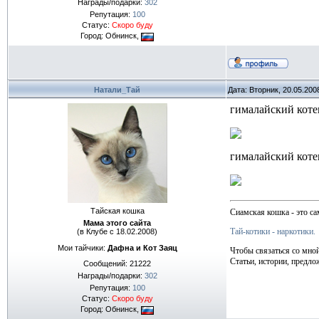
Награды/подарки:
302
Репутация:
100
Статус:
Скоро буду
Город: Обнинск,
Натали_Тай
Дата: Вторник, 20.05.200
гималайский коте
гималайский коте
Тайская кошка
Сиамская кошка - это са
Мама этого сайта
Тай-котики - наркотики.
(в Клубе с 18.02.2008)
Мои тайчики:
Дафна и Кот Заяц
Чтобы связаться со мно
Статьи, истории, предло
Сообщений:
21222
Награды/подарки:
302
Репутация:
100
Статус:
Скоро буду
Город: Обнинск,