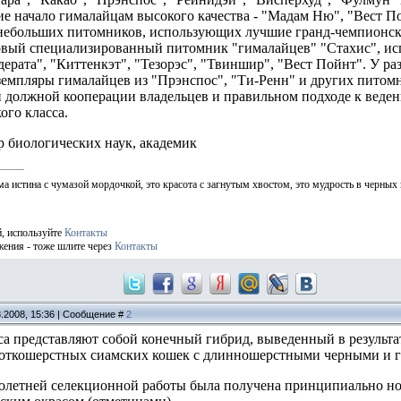
е начало гималайцам высокого качества - "Мадам Ню", "Вест Пой
небольших питомников, использующих лучшие гранд-чемпионск
рвый специализированный питомник "гималайцев" "Стахис", и
дерата", "Киттенкэт", "Тезорэс", "Твиншир", "Вест Пойнт". У р
земпляры гималайцев из "Прэнспос", "Ти-Ренн" и других питом
ри должной кооперации владельцев и правильном подходе к веде
ого класса.
р биологических наук, академик
ма истина с чумазой мордочкой, это красота с загнутым хвостом, это мудрость в черных
й, используйте
Контакты
жения - тоже шлите через
Контакты
3.2008, 15:36 | Сообщение #
2
са представляют собой конечный гибрид, выведенный в результ
роткошерстных сиамских кошек с длинношерстными черными и 
голетней селекционной работы была получена принципиально но