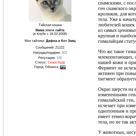
сиамскими, с пос
ген сиамского окр
кроликов, для кот
тела. Уже к нача
любителей кошек 
Тайская кошка
из самых ценимых
Мама этого сайта
(в Клубе с 18.02.2008)
крупная и наиболе
гималайцам стату
Мои тайчики:
Дафна и Кот Заяц
Сообщений:
21222
Что же такое гима
Награды/подарки:
302
млекопитающих, о
Репутация:
100
нашей кожи и при
Статус:
Скоро буду
Город: Обнинск,
Фермент не исчез
активен при повы
пигмент образуетс
Окрас шерсти на 
измененными генам
гималайский ген, 
исчезает при изме
однотонным и про
имеет темно-кори
тела, но не так а
У животных, несу