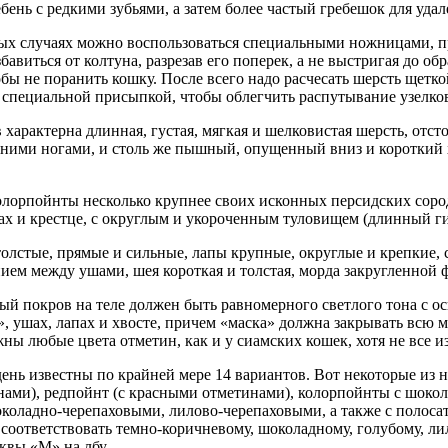
бень с редкими зубьями, а затем более частый гребешок для уда
ых случаях можно воспользоваться специальными ножницами, п
авиться от колтуна, разрезав его поперек, а не выстригая до об
обы не поранить кошку. После всего надо расчесать шерсть щетк
 специальной присыпкой, чтобы облегчить распутывание узелков
 характерна длинная, густая, мягкая и шелковистая шерсть, отс
ними ногами, и столь же пышный, опущенный вниз и короткий х
лорпойнты несколько крупнее своих исконных персидских сород
ах и крестце, с округлым и укороченным туловищем (длинный ги
толстые, прямые и сильные, лапы крупные, округлые и крепкие, 
ием между ушами, шея короткая и толстая, морда закругленной ф
ый покров на теле должен быть равномерного светлого тона с 
», ушах, лапах и хвосте, причем «маска» должна закрывать всю 
ны любые цвета отметин, как и у сиамских кошек, хотя не все и
ень известны по крайней мере 14 вариантов. Вот некоторые из 
ами), редпойнт (с красными отметинами), колорпойнты с шоко
коладно-черепаховыми, лилово-черепаховыми, а также с полоса
соответствовать темно-коричневому, шоколадному, голубому, ли
квы «М» на лбу.