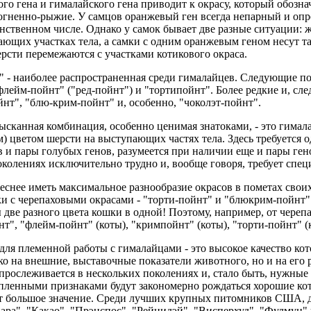
го гена и гималайского гена приводит к окрасу, который обозна
огненно-рыжие. У самцов оранжевый ген всегда непарный и опр
динственном числе. Однако у самок бывает две разные ситуации
ающих участках тела, а самки с одним оранжевым геном несут та
рсти перемежаются с участками котикового окраса.
" - наиболее распространенная среди гималайцев. Следующие по
флейм-пойнт" ("ред-пойнт") и "тортипойнт". Более редкие и, сл
йнт", "блю-крим-пойнт" и, особенно, "чоколэт-пойнт".
зысканная комбинация, особенно ценимая знатоками, - это гимал
) цветом шерсти на выступающих частях тела. Здесь требуется 
 и пары голубых генов, разумеется при наличии еще и пары ге
околениях исключительно трудно и, вообще говоря, требует сп
еснее иметь максимальное разнообразие окрасов в пометах свои
и с черепаховыми окрасами - "торти-пойнт" и "блюкрим-пойнт".
две разного цвета кошки в одной! Поэтому, например, от черепа
нт", "флейм-пойнт" (коты), "кримпойнт" (коты), "торти-пойнт" 
 для племенной работы с гималайцами - это высокое качество ко
ко на внешние, выставочные показатели животного, но и на его 
 прослеживается в нескольких поколениях и, стало быть, нужные
пленными признаками будут закономерно рождаться хорошие котя
т большое значение. Среди лучших крупных питомников США, 
ра", "Какао", "Прэнспос", "Рейнидэй", "Висперхуд", "Фулмун" 