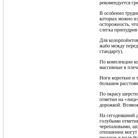
рекомендуется гре
В особенно трудн
которых можно изб
осторожность, чт
слегка припудрив
Для колорпойнтов
жабо между перед
стандарту).
По комплекции ко
массивные в плеч
Ноги короткие и 
большим расстоян
По окрасу шерстн
отметин на «лице
дорожкой. Возмож
На сегодняшний д
голубыми отметин
черепаховыми, шо
отношении могут 
рисунок в виде бу