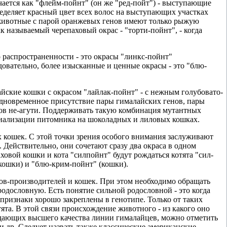
чается как "флейм-пойнт" (он же "ред-пойт") - выступающие
еделяет красный цвет всех волос на выступающих участках
: животные с парой оранжевых генов имеют только рыжую
к называемый черепаховый окрас - "торти-пойнт", - когда
 распростpаненности - это окрасы "линкс-пойнт"
едовательно, более изысканные и ценные окрасы - это "блю-
айские кошки с окрасом "лайлак-пойнт" - с нежным голубовато-
одновременное присутствие пары гималайских генов, пары
нов не-агути. Поддерживать такую комбинация мутантных
ециализации питомника на шоколадных и лиловых кошках.
х кошек. С этой точки зрения особого внимания заслуживают
 Действительно, они сочетают сразу два окраса в одном
ховой кошки и кота "силпойнт" будут рождаться котята "сил-
(кошки) и "блю-крим-пойнт" (кошки).
тов-производителей и кошек. При этом необходимо обращать
родословную. Есть понятие сильной родословной - это когда
 признаки хорошо закреплены в генотипе. Только от таких
та. В этой связи происхождение животного - из какого оно
дающих высшего качества линии гималайцев, можно отметить
и др. Следует назвать также классические американские