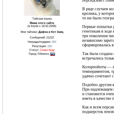
персидская с сиа
В ряде случаев к
кролика, у которо
то ни было геогр
Тайская кошка
Мама этого сайта
(в Клубе с 18.02.2008)
Первые попытки р
генетикам в ходе
Мои тайчики:
Дафна и Кот Заяц
три поколения чи
Сообщений:
21222
независимо зарег
Награды/подарки:
302
сформировалась в
Репутация:
100
Статус:
Скоро буду
Так была создана
Город: Обнинск,
встречались тольк
Колорпойнты — эт
темпераментом, т
удачно сочетают 
Подобно другим к
При надлежащем о
и становится оче
иметь в качестве
Как и всем перса
подшерсток неизм