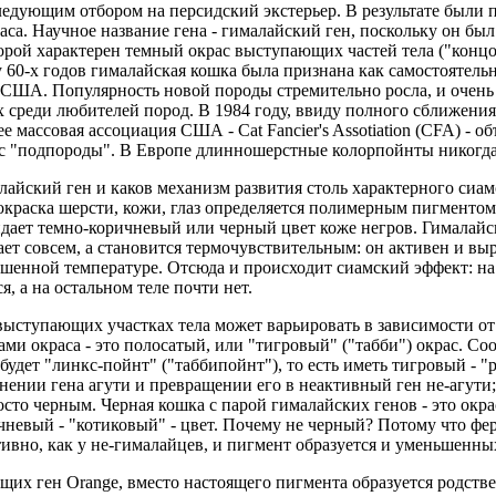
ледующим отбором на персидский экстерьер. В результате были
аса. Научное название гена - гималайский ген, поскольку он бы
орой характерен темный окрас выступающих частей тела ("концов"
лу 60-х годов гималайская кошка была признана как самостоятел
США. Популярность новой породы стремительно росла, и очень с
 среди любителей пород. В 1984 году, ввиду полного сближения
е массовая ассоциация США - Cat Fancier's Assotiation (CFA) - 
с "подпороды". В Европе длинношерстные колорпойнты никогда 
лайский ген и каков механизм развития столь характерного сиамс
краска шерсти, кожи, глаз определяется полимерным пигментом. 
дает темно-коричневый или черный цвет коже негров. Гималайск
ает совсем, а становится термочувствительным: он активен и в
шенной температуре. Отсюда и происходит сиамский эффект: на 
я, а на остальном теле почти нет.
выступающих участках тела может варьировать в зависимости от
и окраса - это полосатый, или "тигровый" ("табби") окрас. Соо
будет "линкс-пойнт" ("таббипойнт"), то есть иметь тигровый - 
нении гена агути и превращении его в неактивный ген не-агути;
сто черным. Черная кошка с парой гималайских генов - это окра
чневый - "котиковый" - цвет. Почему не черный? Потому что фе
ктивно, как у не-гималайцев, и пигмент образуется и уменьшенны
щих ген Orange, вместо настоящего пигмента образуется родстве