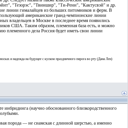
нт", "Тезорэс", "Твиншир", "Ти-Ренн", "Кактусвэй" и др.
ие линии гималайцев из больших питомников и ферм. В
спользующий американские гранд-чемпионские линии
азных владельцев в Москве в последнее время появились
ников США. Таким образом, племенная база есть, и можно
нию племенного дела Россия будет иметь свои линии
 носках и надежда на будущее с куском праздничного пирога во рту (Дана Лен)
ате инбридинга (научно обоснованного близкородственного
голубыми.
вая порода — не сиамская с длинной шерстью, а именно