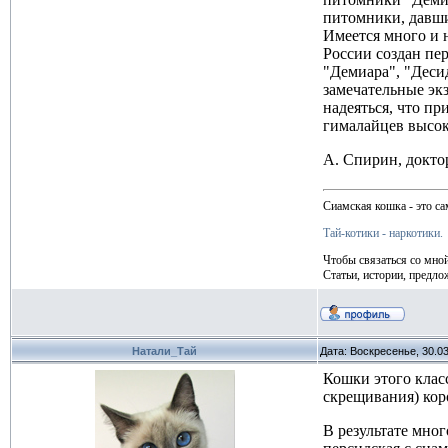
питомники, давши
Имеется много и 
России создан пе
"Демиара", "Деси
замечательные эк
надеяться, что п
гималайцев высок
А. Спирин, докто
Сиамская кошка - это са
Тай-котики - наркотики.
Чтобы связаться со мно
Статьи, истории, предло
Натали_Тай
Дата: Воскресенье, 30.0
Кошки этого клас
скрещивания) ко
В результате мно