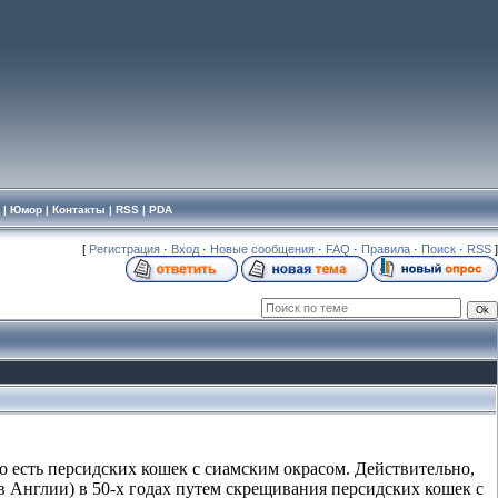
|
Юмор
|
Контакты
|
RSS
|
PDA
[
Регистрация
·
Вход
·
Новые сообщения
·
FAQ
·
Правила
·
Поиск
·
RSS
]
о есть персидских кошек с сиамским окрасом. Действительно,
Англии) в 50-х годах путем скрещивания персидских кошек с