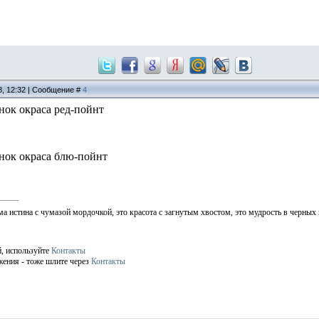
8, 12:32 | Сообщение #
4
нок окраса ред-пойнт
нок окраса блю-пойнт
ма истина с чумазой мордочкой, это красота с загнутым хвостом, это мудрость в черных
й, используйте
Контакты
жения - тоже шлите через
Контакты