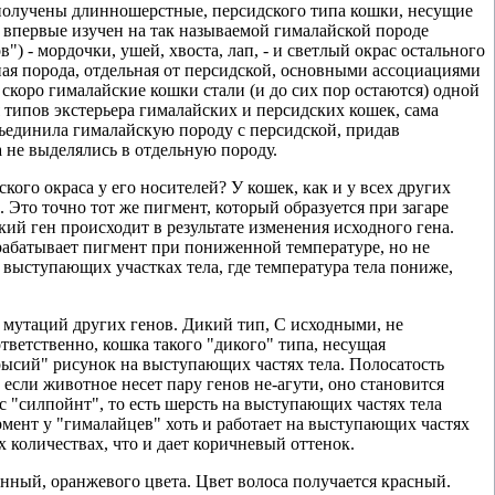
 получены длинношерстные, персидского типа кошки, несущие
л впервые изучен на так называемой гималайской породе
) - мордочки, ушей, хвоста, лап, - и светлый окрас остального
ьная порода, отдельная от персидской, основными ассоциациями
коро гималайские кошки стали (и до сих пор остаются) одной
 типов экстерьера гималайских и персидских кошек, сама
объединила гималайскую породу с персидской, придав
не выделялись в отдельную породу.
кого окраса у его носителей? У кошек, как и у всех других
Это точно тот же пигмент, который образуется при загаре
ий ген происходит в результате изменения исходного гена.
ырабатывает пигмент при пониженной температуре, но не
выступающих участках тела, где температура тела пониже,
 мутаций других генов. Дикий тип, С исходными, не
тветственно, кошка такого "дикого" типа, несущая
"рысий" рисунок на выступающих частях тела. Полосатость
 если животное несет пару генов не-агути, оно становится
с "силпойнт", то есть шерсть на выступающих частях тела
рмент у "гималайцев" хоть и работает на выступающих частях
х количествах, что и дает коричневый оттенок.
нный, оранжевого цвета. Цвет волоса получается красный.