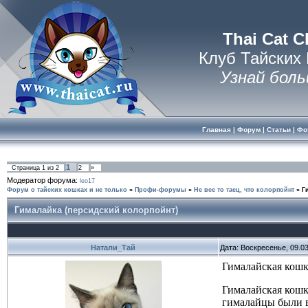
Thai Cat C
Клуб Тайских
Узнай боль
Главная
|
Форум
|
Статьи
|
Фо
1
Страница
1
из
2
2
»
Модератор форума:
leo17
Форум о тайских кошках и не только
»
Профи-форумы
»
Не все то таец, что колорпойнт
»
Г
Гималайка (персидский колорпойнт)
Натали_Тай
Дата: Воскресенье, 09.0
Гималайская кош
Гималайская кошк
гималайцы были в