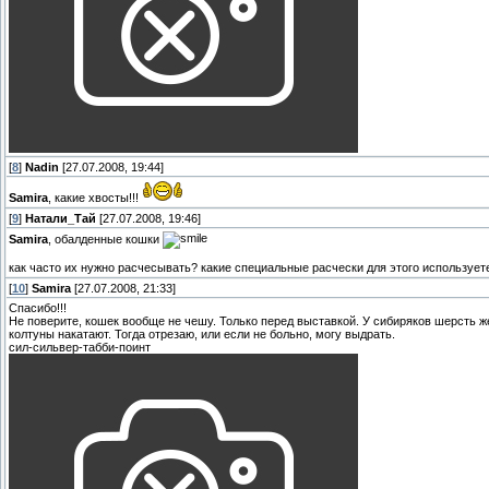
[
8
]
Nadin
[27.07.2008, 19:44]
Samira
, какие хвосты!!!
[
9
]
Натали_Тай
[27.07.2008, 19:46]
Samira
, обалденные кошки
как часто их нужно расчесывать? какие специальные расчески для этого использует
[
10
]
Samira
[27.07.2008, 21:33]
Спасибо!!!
Не поверите, кошек вообще не чешу. Только перед выставкой. У сибиряков шерсть же
колтуны накатают. Тогда отрезаю, или если не больно, могу выдрать.
сил-сильвер-табби-поинт