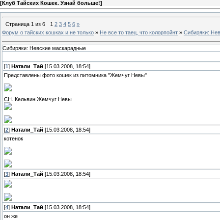
[
Клуб Тайских Кошек. Узнай больше!
]
Страница
1
из
6
1
2
3
4
5
6
»
Форум о тайских кошках и не только
»
Не все то таец, что колорпойнт
»
Сибиряки: Не
Сибиряки: Невские маскарадные
[
1
]
Натали_Тай
[15.03.2008, 18:54]
Представлены фото кошек из питомника "Жемчуг Невы"
CH. Кельвин Жемчуг Невы
[
2
]
Натали_Тай
[15.03.2008, 18:54]
котенок
[
3
]
Натали_Тай
[15.03.2008, 18:54]
[
4
]
Натали_Тай
[15.03.2008, 18:54]
он же