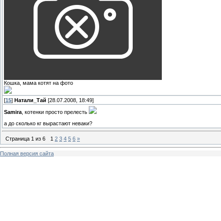
Кошка, мама котят на фото
[
15
]
Натали_Тай
[28.07.2008, 18:49]
Samira
, котенки просто прелесть
а до сколько кг вырастают неваки?
Страница
1
из
6
1
2
3
4
5
6
»
Полная версия сайта