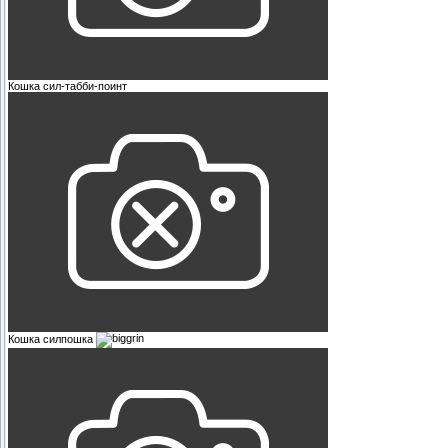
Кошка сил-табби-поинт
Кошка силпошка