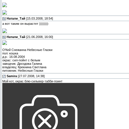
[
5
]
Натали_Тай
[15.03.2008, 18:54]
а вот таким он вырастет ))))))))
[
6
]
Натали_Тай
[21.06.2008, 16:00]
О'Кей Снежанна Небесные Глазки
пол: кошка
д.р.: 16.08.2004
окрас: сил-пойнт с белым
заводчик: Дроздова Галина
владелец: Крекнина Светлана
питомник: Небесные Глазки
[
7
]
Samira
[27.07.2008, 14:38]
Мой кот, окрас блю-сильвер-табби-поинт