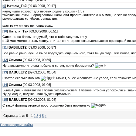
[
9
]
Натали_Тай
[09.03.2008, 00:47]
наилучший возраст для первых родов у кошки - 1,5 г
тайские кошечки - народ ранний, начинают просить котиков с 4-5 мес, но это не пов
можно давать кот-баюн, супрастин..
щас то уж ничего не попишешь..
[
10
]
Натали_Тай
[09.03.2008, 00:51]
Симона
, не боись. не думай, что я тебя запугать хочу.
в 10 мес можно вязать кошку. считается, что рост останавливается при первой вязке.
[
11
]
BABULETZ
[09.03.2008, 00:57]
Все равно рано, лучше было подождать еще немного, хотя бы до года. Тем более, что
[
12
]
Симона
[09.03.2008, 00:59]
Ну а возможно, что она побыла с котом, но не беременна?
[
13
]
BABULETZ
[09.03.2008, 01:04]
Смотря сколько побыла
Может, он ее и повязать не успел, если такой же 
[
14
]
Симона
[09.03.2008, 01:06]
Была 4 дня, и повязат по словам хозяйки успел.. Главное, что она успокоилась, значит
Ну да ладно, надеюсь все будет нормально.
[
15
]
BABULETZ
[09.03.2008, 01:08]
С такой физподготовкой просто должно быть нормально
Страница
1
из
5
1
2
3
4
5
»
Полная версия сайта