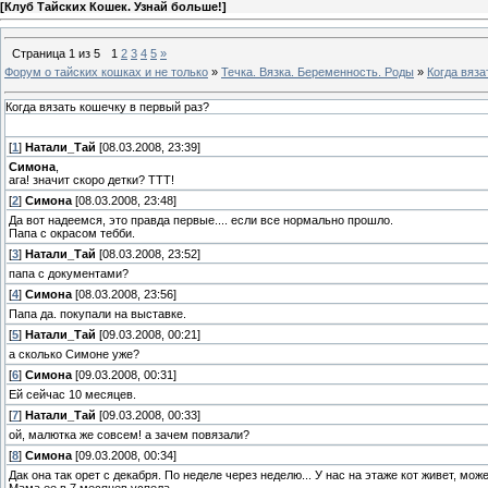
[
Клуб Тайских Кошек. Узнай больше!
]
Страница
1
из
5
1
2
3
4
5
»
Форум о тайских кошках и не только
»
Течка. Вязка. Беременность. Роды
»
Когда вяза
Когда вязать кошечку в первый раз?
[
1
]
Натали_Тай
[08.03.2008, 23:39]
Симона
,
ага! значит скоро детки? ТТТ!
[
2
]
Симона
[08.03.2008, 23:48]
Да вот надеемся, это правда первые.... если все нормально прошло.
Папа с окрасом тебби.
[
3
]
Натали_Тай
[08.03.2008, 23:52]
папа с документами?
[
4
]
Симона
[08.03.2008, 23:56]
Папа да. покупали на выставке.
[
5
]
Натали_Тай
[09.03.2008, 00:21]
а сколько Симоне уже?
[
6
]
Симона
[09.03.2008, 00:31]
Ей сейчас 10 месяцев.
[
7
]
Натали_Тай
[09.03.2008, 00:33]
ой, малютка же совсем! а зачем повязали?
[
8
]
Симона
[09.03.2008, 00:34]
Дак она так орет с декабря. По неделе через неделю... У нас на этаже кот живет, мож
Мама ее в 7 месяцев успела....