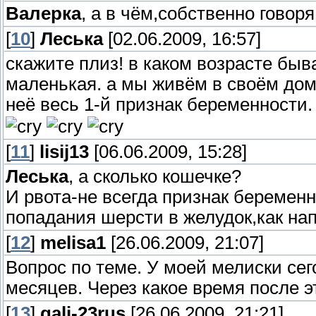
Валерка
, а в чём,собственно говор
[
10
]
Леська
[02.06.2009, 16:57]
скажите плиз! в каком возрасте быв
маленькая. а мы живём в своём доме.
неё весь 1-й признак беременности. 
[
11
]
lisij13
[06.06.2009, 15:28]
Леська
, а сколько кошечке?
И рвота-не всегда признак беременн
попадания шерсти в желудок,как на
[
12
]
melisa1
[26.06.2009, 21:07]
Вопрос по теме. У моей мелиски сег
месяцев. Через какое время после э
[
13
]
gali-23rus
[26.06.2009, 21:21]