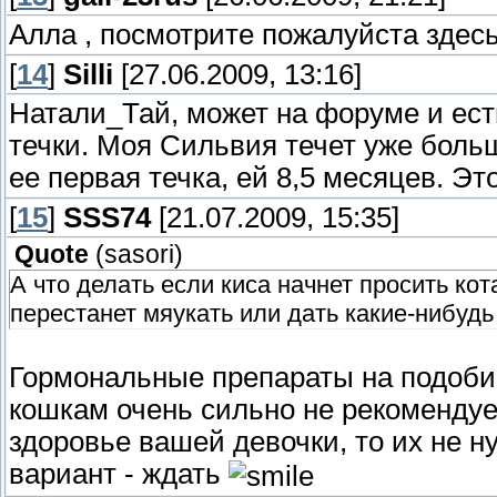
Алла , посмотрите пожалуйста здес
[
14
]
Silli
[27.06.2009, 13:16]
Натали_Тай, может на форуме и есть
течки. Моя Сильвия течет уже боль
ее первая течка, ей 8,5 месяцев. Э
[
15
]
SSS74
[21.07.2009, 15:35]
Quote
(
sasori
)
А что делать если киса начнет просить кот
перестанет мяукать или дать какие-нибудь
Гормональные препараты на подобие 
кошкам очень сильно не рекомендует
здоровье вашей девочки, то их не ну
вариант - ждать