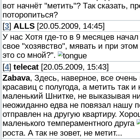
вот начнёт "метить"? Так сказать, п
поторопиться?
[
3
]
ALLS
[20.05.2009, 14:45]
У нас Хотя где-то в 9 месяцев нача
свое "хозявство", мявать и при это
это со мной?".
[
4
]
telecat
[20.05.2009, 15:43]
Zabava
, Здесь, наверное, все очен
красавиц с полугода, а метить так и
маленький Шнитке, не выказывая ни
неожиданно едва не повязал нашу пе
отправлен на другую квартиру. Хоро
маленького темпераментного друга
роста. А так не зовет, не метит...