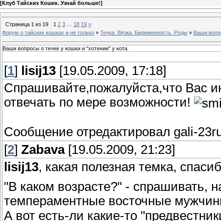
[
Клуб Тайских Кошек. Узнай больше!
]
Страница
1
из
19
1
2
3
…
18
19
»
Форум о тайских кошках и не только
»
Течка. Вязка. Беременность. Роды
»
Ваши вопро
Ваши вопросы о течке у кошки и "хотении" у кота.
[
1
]
lisij13
[19.05.2009, 17:18]
Спрашивайте,пожалуйста,что Вас ин
отвечать по мере возможности!
Сообщение отредактировал
gali-23r
[
2
]
Zabava
[19.05.2009, 21:23]
lisij13
, какая полезная темка, спасиб
"В каком возрасте?" - спрашивать, н
темпераментные восточные мужчинк
А вот есть-ли какие-то "предвестники