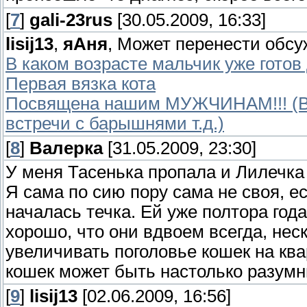
[
7
]
gali-23rus
[30.05.2009, 16:33]
lisij13
,
яАня
, Может перенести обсу
В каком возрасте мальчик уже готов
Первая вязка кота
Посвящена нашим МУЖЧИНАМ!!! (Все
встречи с барышнями т.д.)
[
8
]
Валерка
[31.05.2009, 23:30]
У меня Тасенька пропала и Лилечка 
Я сама по сию пору сама не своя, ес
началась течка. Ей уже полтора год
хорошо, что они вдвоем всегда, нес
увеличивать поголовье кошек на квар
кошек может быть настолько разумн
[
9
]
lisij13
[02.06.2009, 16:56]