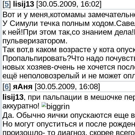
[
5
]
lisij13
[30.05.2009, 16:02]
Вот и у меня,котомамы замечательн
У Симули течка полным ходом.Савел
к ней!При этом так,со знанием дела
пульверизатором.
Так вот,в каком возрасте у кота опу
Пропальпировать?Что надо почувств
новых хозяев-очень не хочется после
ещё неполовозрелый и не может оп
[
6
]
яАня
[30.05.2009, 16:08]
lisij13
, при пальпации в мешочке пе
аккуратно!
Да. Обычно яички опускаются еще в
Но могут опуститься и после рождени
произошло- то диагноз, скорее всег