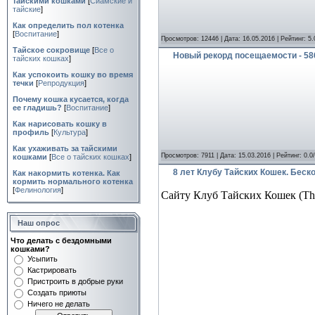
тайскими кошками
[
Сиамские и
тайские
]
Как определить пол котенка
[
Воспитание
]
Просмотров: 12446 | Дата:
16.05.2016
| Рейтинг: 5.
Тайское сокровище
[
Все о
Новый рекорд посещаемости - 58
тайских кошках
]
Как успокоить кошку во время
течки
[
Репродукция
]
Почему кошка кусается, когда
ее гладишь?
[
Воспитание
]
Как нарисовать кошку в
профиль
[
Культура
]
Как ухаживать за тайскими
Просмотров: 7911 | Дата:
15.03.2016
| Рейтинг: 0.0
кошками
[
Все о тайских кошках
]
8 лет Клубу Тайских Кошек. Бес
Как накормить котенка. Как
кормить нормального котенка
[
Фелинология
]
Сайту Клуб Тайских Кошек (Thai
Наш опрос
Что делать с бездомными
кошками?
Усыпить
Кастрировать
Пристроить в добрые руки
Создать приюты
Ничего не делать