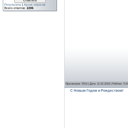
Результаты
|
Архив опросов
Всего ответов:
2206
Просмотров: 5514 | Дата:
11.02.2016
| Рейтинг: 5.0
C Новым Годом и Рождеством!