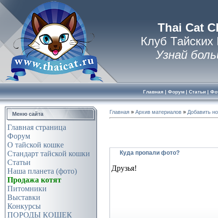
Thai Cat C
Клуб Тайских
Узнай боль
Главная
|
Форум
|
Статьи
|
Фо
Главная
»
Архив материалов
»
Добавить н
Меню сайта
Главная страница
Форум
О тайской кошке
Куда пропали фото?
Стандарт тайской кошки
Статьи
Друзья!
Наша планета (фото)
Продажа котят
Питомники
Выставки
Конкурсы
ПОРОДЫ КОШЕК