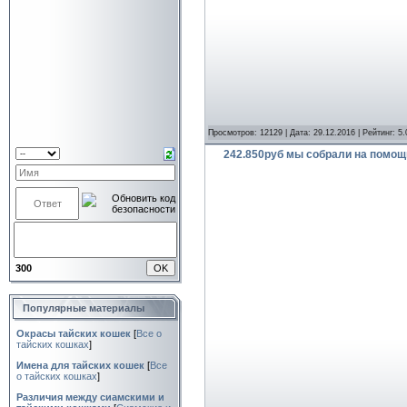
Просмотров: 12129 | Дата:
29.12.2016
| Рейтинг: 5.
242.850руб мы собрали на помощ
300
Популярные материалы
Окрасы тайских кошек
[
Все о
тайских кошках
]
Имена для тайских кошек
[
Все
о тайских кошках
]
Различия между сиамскими и