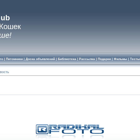
lub
 Кошек
ше!
то
|
Питомники
|
Доска объявлений
|
Библиотека
|
Рассылка
|
Подарки
|
Фильмы
|
Тесты
овость