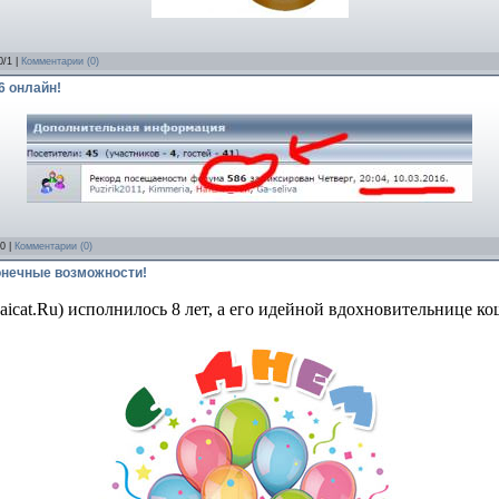
0/1 |
Комментарии (0)
6 онлайн!
/0 |
Комментарии (0)
конечные возможности!
cat.Ru) исполнилось 8 лет, а его идейной вдохновительнице кош