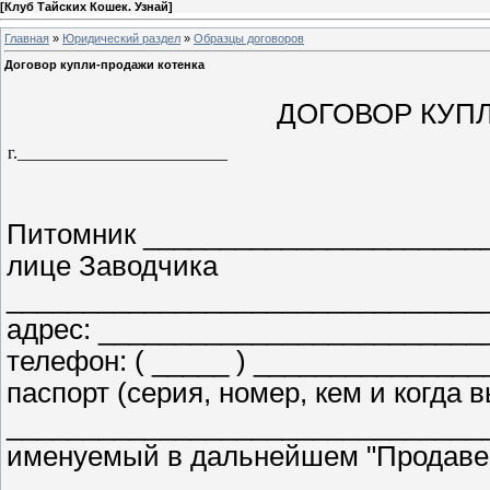
[
Клуб Тайских Кошек. Узнай
]
Главная
»
Юридический раздел
»
Образцы договоров
Договор купли-продажи котенка
ДОГОВОР КУПЛ
г.________________________
Питомник ______________________
лице Заводчика
_______________________________
адрес: ________________________
телефон: ( _____ ) ______________
паспорт (серия, номер, кем и когд
_______________________________
именуемый в дальнейшем "Продавец
_______________________________