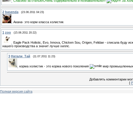
Спасибо за статью!Очень содержательно и познавательно!!!
За Холи
2
basenda
(23.06.2011 04:23)
Акана- это корм класса холистик
1
zoo
(15.06.2011 20:22)
Eagle Pack Holistic, Evo, Innova, Chicken Sou, Origen, Felidae - списала буду 
нашего производства а значит лучше хиллс.
3
Натали_Тай
(11.07.2011 11:23)
корма холистик - это корма нового поколения
мир промышленных к
Добавлять комментарии могу
[
Р
Полная версия сайта