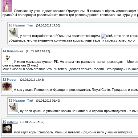
Свою кошку уже неделю кормлю Оридженом. Я хотела выбрать именно корм-холи
права? И по породам различий нет, всего три разновидности: котята/кошки, курица и
16
Натали_Тай
(04.10.2012 17:30)
у котят потребности в бОльшем количестве корма
хотя если кошк
убедилась, что уменьшение количества корма лишь ведет к стрессу животного.
14
Капелька
(21.05.2012 18:22)
У меня малышка кушает РК. Не знала что разные страны производят!!! Мне р
она маленькая (3 мес)
Мне сказали в зоомагазине что РК теперь делает только Россия. Это правда? На как
12
Ируся
(29.02.2012 14:43)
А как узнать Россия или Франция производитель Royal Canin. Продавец и сама не
13
Натали_Тай
(01.03.2012 01:46)
ну если даже на упаковке корма не написана страна-производитель, я бы
10
лампа
(18.01.2012 15:17)
мои едят корм Санабель. Раньше питались рк,но на него у кошки аллергия.