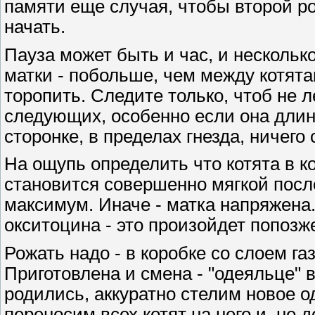
памяти еще случая, чтобы второй род
начать.
Пауза может быть и час, и нескольк
матки - побольше, чем между котята
торопить. Следите только, чтоб не ле
следующих, особенно если она длин
сторонке, в пределах гнезда, ничего
Hа ощупь определить что котята в ко
становится совершенно мягкой после
максимум. Иначе - матка напряжена.
окситоцина - это произойдет попозж
Рожать надо - в коробке со слоем га
Приготовлена и смена - "одеяльце" в
родились, аккуратно стелим новое од
переносим всех котят на него и, не