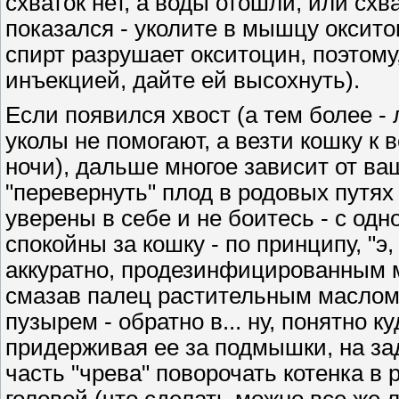
схваток нет, а воды отошли, или сх
показался - уколите в мышцу оксито
спирт разрушает окситоцин, поэтому
инъекцией, дайте ей высохнуть).
Если появился хвост (а тем более - 
уколы не помогают, а везти кошку к 
ночи), дальше многое зависит от ва
"перевернуть" плод в родовых путях
уверены в себе и не боитесь - с од
спокойны за кошку - по принципу, "э,
аккуратно, продезинфицированным м
смазав палец растительным маслом, 
пузырем - обратно в... ну, понятно к
придерживая ее за подмышки, на за
часть "чрева" поворочать котенка в 