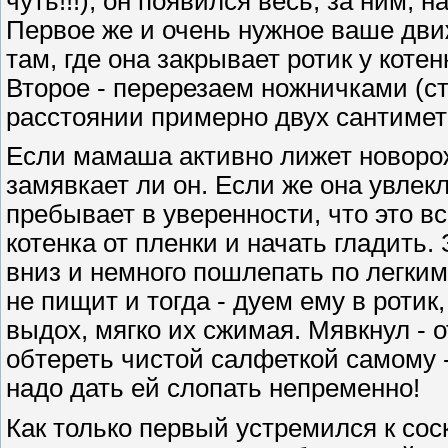
чуть!!!), он появился весь, за ним, 
Первое же и очень нужное ваше дви
там, где она закрывает ротик у котен
Второе - перерезаем ножничками (с
расстоянии примерно двух сантимет
Если мамаша активно лижет новорож
замявкает ли он. Если же она увле
пребывает в уверенности, что это вс
котенка от пленки и начать гладить.
вниз и немного пошлепать по легким
не пищит и тогда - дуем ему в ротик
выдох, мягко их сжимая. Мявкнул - 
обтереть чистой салфеткой самому 
надо дать ей слопать непременно!
Как только первый устремился к сос