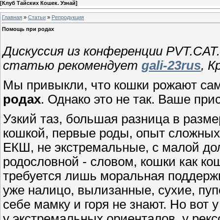
[
Клуб Тайских Кошек. Узнай
]
Главная
»
Статьи
»
Репродукция
Помощь при родах
Дискуссия из конференции PVT.CAT
статью рекомендует
gali-23rus
, К
Мы привыкли, что кошки рожают сам
родах
. Однако это не так. Ваше пр
Узкий таз, большая разница в разм
кошкой, первые роды, опыт сложных 
ЕКШ, не экстремальные, с малой до
родословной - словом, кошки как кош
требуется лишь моральная поддержка
уже налицо, вылизанные, сухие, пуп
себе мамку и горя не знают. Hо вот 
у экстремальных ориенталов, у рексов