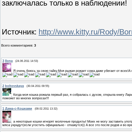
заключалась только в наблюдении!
Источник
:
http://www.kitty.ru/Rody/Bo
Всего комментариев
:
3
3
Ilona
(24.06.2011 14:53)
Я очень боюсь за свою тайку.Моя рыжая рожает сома даже убегает от всех!А 
2
boltovskaya
(30.04.2011 09:55)
Когда моя кошка рожала первый раз, я собралась с духом, открыла книгу Лар
поможет во многих вопросах!!!
1
Дама-с-Кошками
(09.02.2011 13:32)
а некоторые кошки игнорят молочные продукты! Моих не могу заставить употре
мяса украдут(если угостить официально - откажутся)) А все это после родов и во в