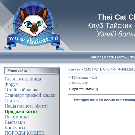
Thai Cat C
Клуб Тайских
Узнай боль
Главная
|
Форум
|
Статьи
|
Фо
Главная
»
СМОТРЕТЬ ОНЛАЙН ФИЛЬМЫ 
Меню сайта
ТВ-передачи
[24]
Главная страница
Фильмы
Форум
[9]
Мультфильмы
О тайской кошке
[9]
Стандарт тайской кошки
Статьи
История кота со всеми вытекаю
Наша планета (фото)
Продажа котят
Питомники
Выставки
Конкурсы
ПОРОДЫ КОШЕК