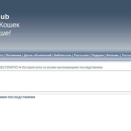
lub
 Кошек
ше!
то
|
Питомники
|
Доска объявлений
|
Библиотека
|
Рассылка
|
Подарки
|
Фильмы
|
Тесты
БЕСПЛАТНО
»
История кота со всеми вытекающими последствиями
щими последствиями