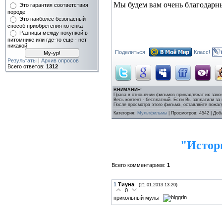
Мы будем вам очень благодарн
Это гарантия соответствия
породе
Это наиболее безопасный
способ приобретения котенка
Разницы между покупкой в
питомнике или где-то еще - нет
никакой
Поделиться
Класс!
Результаты
|
Архив опросов
Всего ответов:
1312
ВНИМАНИЕ!
Права в отношении фильмов принадлежат их зако
Весь контент - бесплатный. Если Вы заплатили за
После просмотра этого фильма, оставляйте пожа
Категория
:
Мультфильмы
|
Просмотров
: 4542 |
Доб
"Истор
Всего комментариев
:
1
1
Тиуна
(21.01.2013 13:20)
0
прикольный мульт