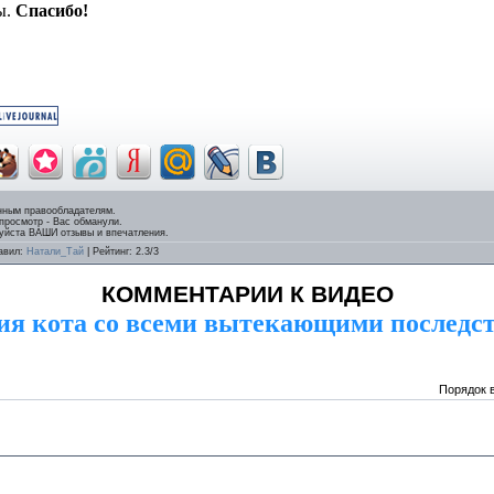
ы.
Спасибо!
нным правообладателям.
 просмотр - Вас обманули.
луйста ВАШИ отзывы и впечатления.
авил
:
Натали_Тай
|
Рейтинг
:
2.3
/
3
КОММЕНТАРИИ К ВИДЕО
ия кота со всеми вытекающими последс
Порядок 