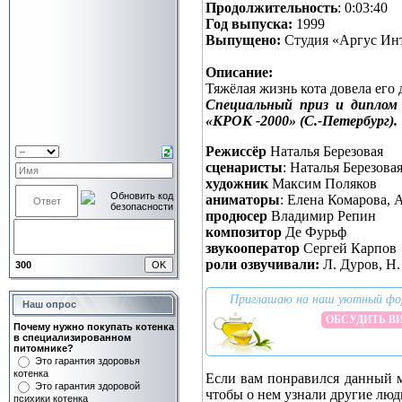
Продолжительность
: 0:03:40
Год выпуска:
1999
Выпущено:
Студия «Аргус Ин
Описание:
Тяжёлая жизнь кота довела его 
Специальный приз и диплом
«КРОК -2000» (С.-Петербург).
Режиссёр
Наталья Березовая
сценаристы
: Наталья Березова
xудожник
Максим Поляков
аниматоры
: Елена Комарова,
продюсер
Владимир Репин
композитор
Де Фурьф
звукооператор
Сергей Карпов
роли озвучивали:
Л. Дуров, Н.
300
Приглашаю на наш уютный фо
Наш опрос
ОБСУДИТЬ В
Почему нужно покупать котенка
в специализированном
питомнике?
Это гарантия здоровья
котенка
Если вам понравился данный м
Это гарантия здоровой
чтобы о нем узнали другие люд
психики котенка