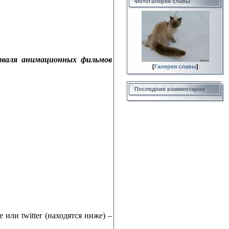
Фотогалерея славы
иваля анимационных фильмов
[
Галерея славы
]
Последние комментарии
e или twitter (находятся ниже) –