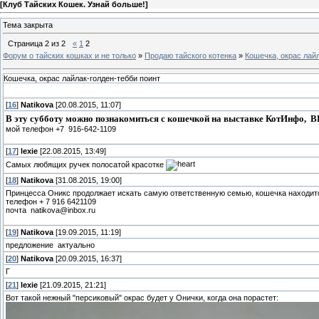
[
Клуб Тайских Кошек. Узнай больше!
]
Тема закрыта
Страница
2
из
2
«
1
2
Форум о тайских кошках и не только
»
Продаю тайского котенка
»
Кошечка, окрас лай
Кошечка, окрас лайлак-голден-тебби поинт
[
16
]
Natikova
[20.08.2015, 11:07]
В эту субботу можно познакомиться с кошечкой на выставке КотИнфо, В
мой телефон +7 916-642-1109
[
17
]
lexie
[22.08.2015, 13:49]
Самых любящих ручек полосатой красотке
[
18
]
Natikova
[31.08.2015, 19:00]
Принцесса Оникc продолжает искать самую ответственную семью, кошечка находит
телефон + 7 916 6421109
почта natikova@inbox.ru
[
19
]
Natikova
[19.09.2015, 11:19]
предложение актуально
[
20
]
Natikova
[20.09.2015, 16:37]
Г
[
21
]
lexie
[21.09.2015, 21:21]
Вот такой нежный "персиковый" окрас будет у Онички, когда она порастет: