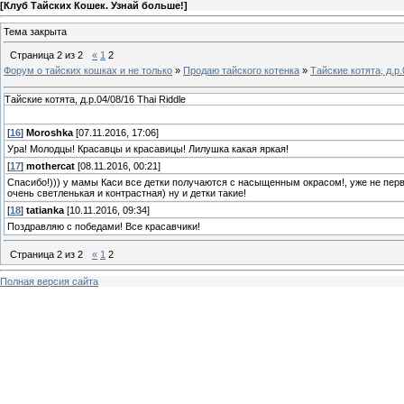
[
Клуб Тайских Кошек. Узнай больше!
]
Тема закрыта
Страница
2
из
2
«
1
2
Форум о тайских кошках и не только
»
Продаю тайского котенка
»
Тайские котята, д.р.
Тайские котята, д.р.04/08/16 Thai Riddle
[
16
]
Moroshka
[07.11.2016, 17:06]
Ура! Молодцы! Красавцы и красавицы! Лилушка какая яркая!
[
17
]
mothercat
[08.11.2016, 00:21]
Спасибо!))) у мамы Каси все детки получаются с насыщенным окрасом!, уже не первы
очень светленькая и контрастная) ну и детки такие!
[
18
]
tatianka
[10.11.2016, 09:34]
Поздравляю с победами! Все красавчики!
Страница
2
из
2
«
1
2
Полная версия сайта