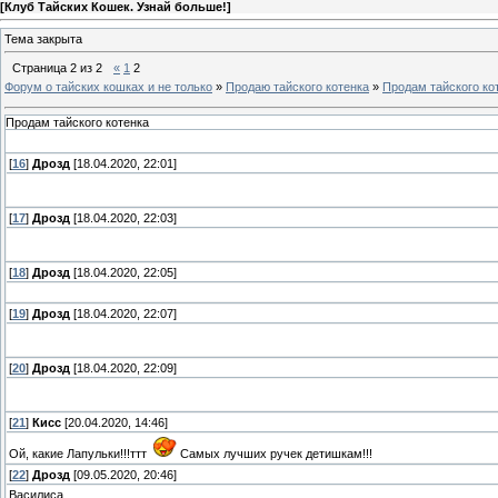
[
Клуб Тайских Кошек. Узнай больше!
]
Тема закрыта
Страница
2
из
2
«
1
2
Форум о тайских кошках и не только
»
Продаю тайского котенка
»
Продам тайского ко
Продам тайского котенка
[
16
]
Дрозд
[18.04.2020, 22:01]
[
17
]
Дрозд
[18.04.2020, 22:03]
[
18
]
Дрозд
[18.04.2020, 22:05]
[
19
]
Дрозд
[18.04.2020, 22:07]
[
20
]
Дрозд
[18.04.2020, 22:09]
[
21
]
Кисс
[20.04.2020, 14:46]
Ой, какие Лапульки!!!ттт
Самых лучших ручек детишкам!!!
[
22
]
Дрозд
[09.05.2020, 20:46]
Василиса