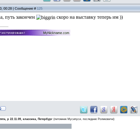
10, 00:28 | Сообщение #
125
а, путь закончен
скоро на выставку теперь им ))
ята, р 22.11.09, классика, Петербург
(питомник Мусипуси, последние Роликовичи)