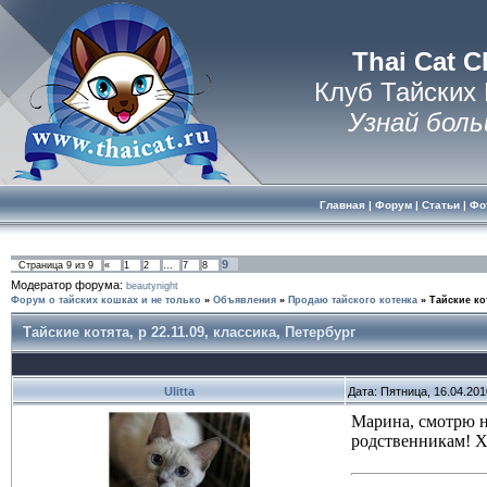
Thai Cat C
Клуб Тайских
Узнай боль
Главная
|
Форум
|
Статьи
|
Фо
9
Страница
9
из
9
«
1
2
…
7
8
Модератор форума:
beautynight
Форум о тайских кошках и не только
»
Объявления
»
Продаю тайского котенка
»
Тайские кот
Тайские котята, р 22.11.09, классика, Петербург
Ulitta
Дата: Пятница, 16.04.20
Марина, смотрю на
родственникам! Х