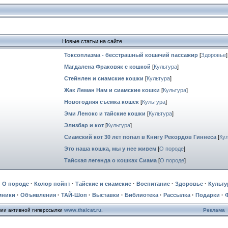
Новые статьи на сайте
Токсоплазма - бесстрашный кошачий пассажир
[
Здоровье
]
Магдалена Фраковяк с кошкой
[
Культура
]
Стейнлен и сиамские кошки
[
Культура
]
Жак Леман Нам и сиамские кошки
[
Культура
]
Новогодняя съемка кошек
[
Культура
]
Эми Ленокс и тайские кошки
[
Культура
]
Элизбар и кот
[
Культура
]
Сиамский кот 30 лет попал в Книгу Рекордов Гиннеса
[
Ку
Это наша кошка, мы у нее живем
[
О породе
]
Тайская легенда о кошках Сиама
[
О породе
]
·
О породе
·
Колор пойнт
·
Тайские и сиамские
·
Воспитание
·
Здоровье
·
Культу
мники
·
Объявления
·
ТАЙ-Шоп
·
Выставки
·
Библиотека
·
Рассылка
·
Подарки
·
чии активной гиперссылки
www.thaicat.ru
.
Реклама