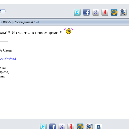
10, 00:25 | Сообщение #
124
ам!!! И счастья в новом доме!!!
69 Света
ек Noyland
енка
ирюза,
онко
3