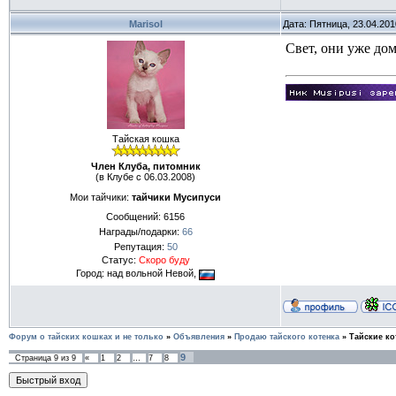
Marisol
Дата: Пятница, 23.04.20
Свет, они уже дом
Тайская кошка
Член Клуба, питомник
(в Клубе с 06.03.2008)
Мои тайчики:
тайчики Мусипуси
Сообщений:
6156
Награды/подарки:
66
Репутация:
50
Статус:
Скоро буду
Город: над вольной Невой,
Форум о тайских кошках и не только
»
Объявления
»
Продаю тайского котенка
»
Тайские кот
9
Страница
9
из
9
«
1
2
…
7
8