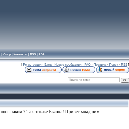
|
Юмор
|
Контакты
|
RSS
|
PDA
[
Регистрация
·
Вход
·
Новые сообщения
·
FAQ
·
Правила
·
Поиск
·
RSS
]
рошо знаком ? Так это-же Бьянка! Привет младшим