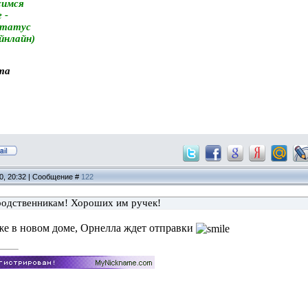
симся
 -
статус
айнлайн)
та
10, 20:32 | Сообщение #
122
одственникам! Хороших им ручек!
же в новом доме, Орнелла ждет отправки