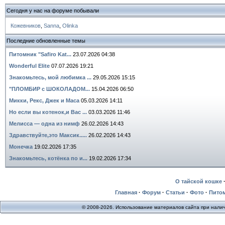
Сегодня у нас на форуме побывали
Кожевников
,
Sanna
,
Olinka
Последние обновленные темы
Питомник "Safiro Kat...
23.07.2026 04:38
Wonderful Elite
07.07.2026 19:21
Знакомьтесь, мой любимка ...
29.05.2026 15:15
"ПЛОМБИР с ШОКОЛАДОМ...
15.04.2026 06:50
Микки, Рекс, Джек и Маса
05.03.2026 14:11
Но если вы котенок,и Вас ...
03.03.2026 11:46
Мелисса — одна из нимф
26.02.2026 14:43
Здравствуйте,это Максик.....
26.02.2026 14:43
Монечка
19.02.2026 17:35
Знакомьтесь, котёнка по и...
19.02.2026 17:34
О тайской кошке
Главная
·
Форум
·
Статьи
·
Фото
·
Пито
© 2008-2026. Использование материалов сайта при нали