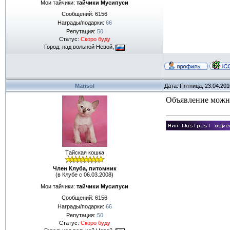
Мои тайчики:
тайчики Мусипуси
Сообщений:
6156
Награды/подарки:
66
Репутация:
50
Статус:
Скоро буду
Город: над вольной Невой,
Marisol
Дата: Пятница, 23.04.20
Объявление можно
Тайская кошка
Член Клуба, питомник
(в Клубе с 06.03.2008)
Мои тайчики:
тайчики Мусипуси
Сообщений:
6156
Награды/подарки:
66
Репутация:
50
Статус:
Скоро буду