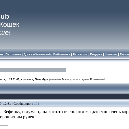
lub
 Кошек
ше!
то
|
Питомники
|
Доска объявлений
|
Библиотека
|
Рассылка
|
Подарки
|
Фильмы
|
Тесты
ята, р 22.11.09, классика, Петербург
(питомник Мусипуси, последние Роликовичи)
10, 12:51 | Сообщение #
121
 Зефирку, и думаю,- на кого-то очень похожа ,кто мне очень хо
ороших им ручек!