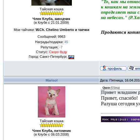
"То, как мы отно
к кошкам на земле
Тайская кошка
определяет наш 
на небесах." (Р.Х
Член Клуба, заводчик
(в Клубе с 21.01.2009)
Мои тайчики:
W.Ch. Chelino Umberto и таечки
Продаются котя
Сообщений:
9963
Награды/подарки:
45
Репутация:
-7
Статус:
Скоро буду
Город: Санкт-Петербург,
Marisol
Дата: Пятница, 16.04.20
Quote
(
Ulitta
)
Привет младшим р
Привет, спасибо!
Ралуша сегодня у
Тайская кошка
Член Клуба, питомник
(в Клубе с 06.03.2008)