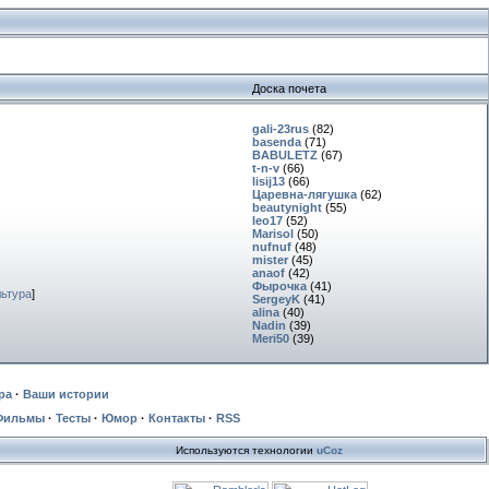
Доска почета
gali-23rus
(82)
basenda
(71)
BABULETZ
(67)
t-n-v
(66)
lisij13
(66)
Царевна-лягушка
(62)
beautynight
(55)
leo17
(52)
Marisol
(50)
nufnuf
(48)
mister
(45)
anaof
(42)
Фырочка
(41)
льтура
]
SergeyK
(41)
alina
(40)
Nadin
(39)
Meri50
(39)
ра
·
Ваши истории
Фильмы
·
Тесты
·
Юмор
·
Контакты
·
RSS
Используются технологии
uCoz