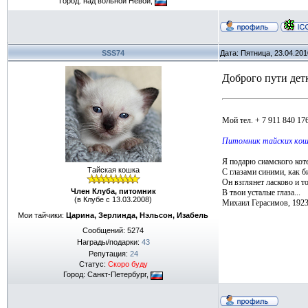
Город: над вольной Невой,
SSS74
Дата: Пятница, 23.04.20
Доброго пути детк
Мой тел. + 7 911 840 17
Питомник тайских кош
Я подарю сиамского кот
Тайская кошка
С глазами синими, как б
Он взглянет ласково и т
Член Клуба, питомник
В твои усталые глаза...
(в Клубе с 13.03.2008)
Михаил Герасимов, 192
Мои тайчики:
Царина, Зерлинда, Нэльсон, Изабель
Сообщений:
5274
Награды/подарки:
43
Репутация:
24
Статус:
Скоро буду
Город: Санкт-Петербург,