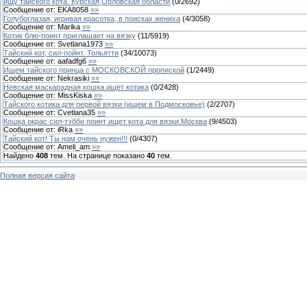
ищу тайского кота. Курская,Орловская области
(
0
/
2692
)
Сообщение от:
EKA8058
»»
Голубоглазая, игривая красотка, в поисках жениха
(
4
/
3058
)
Сообщение от:
Marika
»»
Котик блю-поинт приглашает на вязку
(
11
/
5919
)
Сообщение от:
Svetlana1973
»»
Тайский кот, сил-пойнт. Тольятти
(
34
/
10073
)
Сообщение от:
aafadfg6
»»
Ищем тайского принца с МОСКОВСКОЙ пропиской
(
1
/
2449
)
Сообщение от:
Nekrasiki
»»
Невская маскарадная кошка ищет котика
(
0
/
2428
)
Сообщение от:
MissKiska
»»
Тайского котика для первой вязки (ищем в Подмосковье)
(
2
/
2707
)
Сообщение от:
Cvetlana35
»»
Кошка окрас сил-тэбби поинт ищет кота для вязки.Москва
(
9
/
4503
)
Сообщение от:
iRka
»»
Тайский кот! Ты нам очень нужен!!!
(
0
/
4307
)
Сообщение от:
Ameli_am
»»
Найдено
408
тем. На странице показано
40
тем.
Полная версия сайта