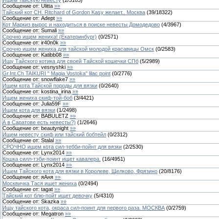
Сообщение от:
Ulitta
»»
Тайский кот CH. Ritchard of Gordon Kasy желает.. Москва
(
39
/
18322
)
Сообщение от:
Adept
»»
Кот Маркиз вырос и находиться в поиске невесты Домодедово
(
4
/
3967
)
Сообщение от:
Sumali
»»
Срочно ищем жениха! (Екатеринбург)
(
0
/
2571
)
Сообщение от:
ir40n0k
»»
Срочно ищем жениха для тайской молодой красавицы Омск
(
0
/
2583
)
Сообщение от:
Katibb08
»»
Ищу Тайского котика для своей Тайской кошечки СПб
(
5
/
2989
)
Сообщение от:
vesnyshki
»»
Gr.Int.Ch TAIKURI " Magia Vostoka" lilac point
(
0
/
2776
)
Сообщение от:
snowflake7
»»
Ищем кота Тайской породы для вязки
(
0
/
2640
)
Сообщение от:
kostina_irina
»»
Ищем жениха скиф-той-боб
(
3
/
4421
)
Сообщение от:
Julia59F
»»
Ищем кота для вязки
(
1
/
2498
)
Сообщение от:
BABULETZ
»»
А в Саратове есть невесты?)
(
1
/
2646
)
Сообщение от:
beautynight
»»
Ищем невесту скиф или тайский бобтейл
(
0
/
2312
)
Сообщение от:
Stalal
»»
СРОЧНО ищем кота сил-тебби-пойнт для вязки
(
2
/
2530
)
Сообщение от:
Lynx2014
»»
Кошка силл-тэби-поинт ищет кавалера.
(
16
/
4951
)
Сообщение от:
Lynx2014
»»
Ищем Тайского кота для вязки в Королеве, Щелково, Фрязино
(
20
/
8176
)
Сообщение от:
яАня
»»
Москвичка Тася ищет жениха
(
0
/
2494
)
Сообщение от:
tagat
»»
Тайский кот блю-пойт ищет девочку
(
5
/
4310
)
Сообщение от:
Skazka
»»
Ищу тайского кота, окраса сил-поинт для первого раза. МОСКВА
(
0
/
2759
)
Сообщение от:
Megatron
»»