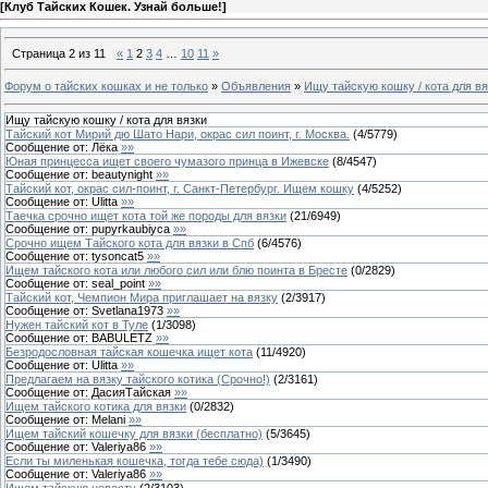
[
Клуб Тайских Кошек. Узнай больше!
]
Страница
2
из
11
«
1
2
3
4
…
10
11
»
Форум о тайских кошках и не только
»
Объявления
»
Ищу тайскую кошку / кота для вя
Ищу тайскую кошку / кота для вязки
Тайский кот Мирий дю Шато Нари, окрас сил поинт, г. Москва.
(
4
/
5779
)
Сообщение от:
Лёка
»»
Юная принцесса ищет своего чумазого принца в Ижевске
(
8
/
4547
)
Сообщение от:
beautynight
»»
Тайский кот, окрас сил-поинт, г. Санкт-Петербург. Ищем кошку
(
4
/
5252
)
Сообщение от:
Ulitta
»»
Таечка срочно ищет кота той же породы для вязки
(
21
/
6949
)
Сообщение от:
pupyrkaubiyca
»»
Срочно ищем Тайского кота для вязки в Спб
(
6
/
4576
)
Сообщение от:
tysoncat5
»»
Ищем тайского кота или любого сил или блю поинта в Бресте
(
0
/
2829
)
Сообщение от:
seal_point
»»
Тайский кот, Чемпион Мира приглашает на вязку
(
2
/
3917
)
Сообщение от:
Svetlana1973
»»
Нужен тайский кот в Туле
(
1
/
3098
)
Сообщение от:
BABULETZ
»»
Безродословная тайская кошечка ищет кота
(
11
/
4920
)
Сообщение от:
Ulitta
»»
Предлагаем на вязку тайского котика (Срочно!)
(
2
/
3161
)
Сообщение от:
ДасияТайская
»»
Ищем тайского котика для вязки
(
0
/
2832
)
Сообщение от:
Melani
»»
Ищем тайский кошечку для вязки (бесплатно)
(
5
/
3645
)
Сообщение от:
Valeriya86
»»
Если ты миленькая кошечка, тогда тебе сюда)
(
1
/
3490
)
Сообщение от:
Valeriya86
»»
Ищем тайскую невесту
(
2
/
3103
)