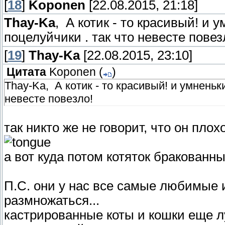
[
18
]
Koponen
[22.08.2015, 21:18]
Thay-Ka
, А котик - то красивый! и у
поцелуйчики . так что невесте повез
[
19
]
Thay-Ka
[22.08.2015, 23:10]
Цитата
Koponen
(
)
Thay-Ka, А котик - то красивый! и умненьки
невесте повезло!
так никто же не говорит, что он пл
а вот куда потом котяток бракованн
П.С. они у нас все самые любимые 
размножаться...
кастрированные коты и кошки еще лу