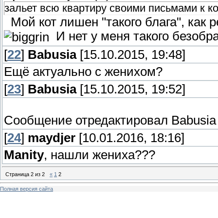
зальет всю квартиру своими письмами к к
Мой кот лишен "такого блага", как 
И нет у меня такого безобр
[
22
]
Babusia
[15.10.2015, 19:48]
Ещё актуально с женихом?
[
23
]
Babusia
[15.10.2015, 19:52]
Сообщение отредактировал
Babusia
[
24
]
maydjer
[10.01.2016, 18:16]
Manity
, нашли жениха???
Страница
2
из
2
«
1
2
Полная версия сайта