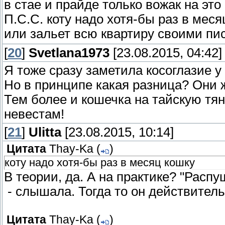
в стае и прайде только вожак на это
П.С.С. коту надо хотя-бы раз в мес
или зальет всю квартиру своими п
[
20
]
Svetlana1973
[23.08.2015, 04:42]
Я тоже сразу заметила косоглазие у 
Но в принципе какая разница? Они ж
Тем более и кошечка на тайскую тян
невестам!
[
21
]
Ulitta
[23.08.2015, 10:14]
Цитата
Thay-Ka
(
)
коту надо хотя-бы раз в месяц кошку
В теории, да. А на практике? "Распу
- слышала. Тогда то он действитель
Цитата
Thay-Ka
(
)