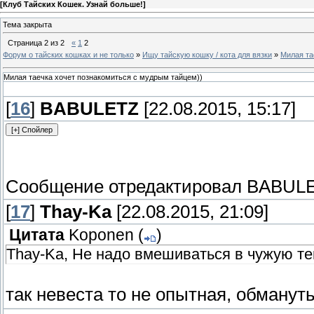
[
Клуб Тайских Кошек. Узнай больше!
]
Тема закрыта
Страница
2
из
2
«
1
2
Форум о тайских кошках и не только
»
Ищу тайскую кошку / кота для вязки
»
Милая та
Милая таечка хочет познакомиться с мудрым тайцем))
[
16
]
BABULETZ
[22.08.2015, 15:17]
Сообщение отредактировал
BABUL
[
17
]
Thay-Ka
[22.08.2015, 21:09]
Цитата
Koponen
(
)
Thay-Ka, Не надо вмешиваться в чужую тем
так невеста то не опытная, обманут