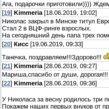
Ага, подарочки приготовили)))) Жде
[
19
]
Kimmeria
[18.06.2019, 19:02]
Николас закрыл в Минске титул Евр
Стал 2 в ВЦФ-ринге взрослых.
На сегодняшний день папа трех поме
[
20
]
Кисс
[19.06.2019, 09:33]
Танечка, поздравляем!!!Здорово!!!
[
21
]
Kimmeria
[28.06.2019, 09:27]
Мариша,спасибо от души, дорогая!!!
[
22
]
Kimmeria
[28.06.2019, 09:36]
У Николаса за весну родилось три 
Покажем наших первых внуков от п