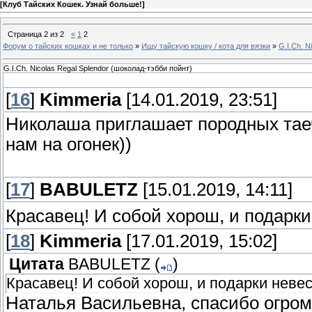
[
Клуб Тайских Кошек. Узнай больше!
]
Страница
2
из
2
«
1
2
Форум о тайских кошках и не только
»
Ищу тайскую кошку / кота для вязки
»
G.I.Ch. N
G.I.Ch. Nicolas Regal Splendor (шоколад-тэбби пойнт)
[
16
]
Kimmeria
[14.01.2019, 23:51]
Николаша приглашает породных таеч
нам на огонек))
[
17
]
BABULETZ
[15.01.2019, 14:11]
Красавец! И собой хорош, и подарк
[
18
]
Kimmeria
[17.01.2019, 15:02]
Цитата
BABULETZ
(
)
Красавец! И собой хорош, и подарки невес
Наталья Васильевна, спасибо огром