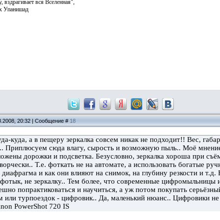
, вздрагивает вся Вселенная",
их Упанишад
8.2008, 20:32 | Сообщение #
18
уда-куда, а в пещеру зеркалка совсем никак не подходит!! Вес, габ
. Приплюсуем сюда влагу, сырость и возможную пыль.. Моё мнение -
ожены дорожки и подсветка. Безусловно, зеркалка хороша при съёмк
ворчески.. Т.е. фоткать не на автомате, а использовать богатые ру
 диафрагма и как они влияют на снимок, на глубину резкости и т.д.
фотык, не зеркалку.. Тем более, что современные цифромыльницы
шно попрактиковаться и научиться, а уж потом покупать серьёзный 
м или турпоездок - цифровик.. Да, маленький нюанс.. Цифровики н
non PowerShot 720 IS