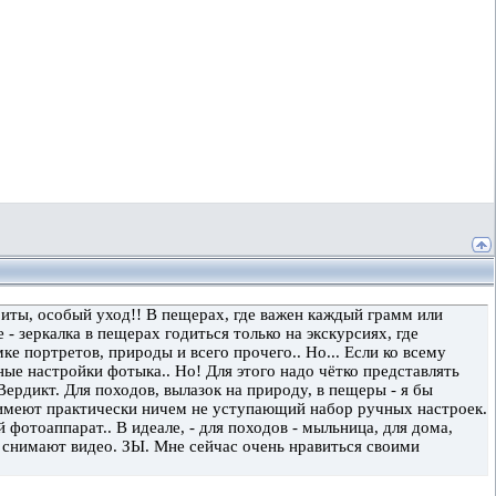
ариты, особый уход!! В пещерах, где важен каждый грамм или
 зеркалка в пещерах годиться только на экскурсиях, где
е портретов, природы и всего прочего.. Но... Если ко всему
чные настройки фотыка.. Но! Для этого надо чётко представлять
 Вердикт. Для походов, вылазок на природу, в пещеры - я бы
 имеют практически ничем не уступающий набор ручных настроек.
фотоаппарат.. В идеале, - для походов - мыльница, для дома,
е снимают видео. ЗЫ. Мне сейчас очень нравиться своими