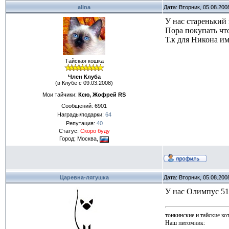
alina
Дата: Вторник, 05.08.200
У нас старенький
Пора покупать что
Т.к для Никона им
Тайская кошка
Член Клуба
(в Клубе с 09.03.2008)
Мои тайчики:
Ксю, Жофрей RS
Сообщений:
6901
Награды/подарки:
64
Репутация:
40
Статус:
Скоро буду
Город: Москва,
Царевна-лягушка
Дата: Вторник, 05.08.200
У нас Олимпус 51
тонкинские и тайские ко
Наш питомник: