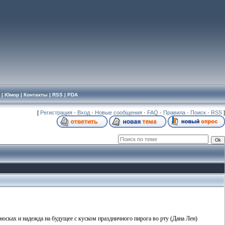
|
Юмор
|
Контакты
|
RSS
|
PDA
[
Регистрация
·
Вход
·
Новые сообщения
·
FAQ
·
Правила
·
Поиск
·
RSS
]
 носках и надежда на будущее с куском праздничного пирога во рту (Дана Лен)