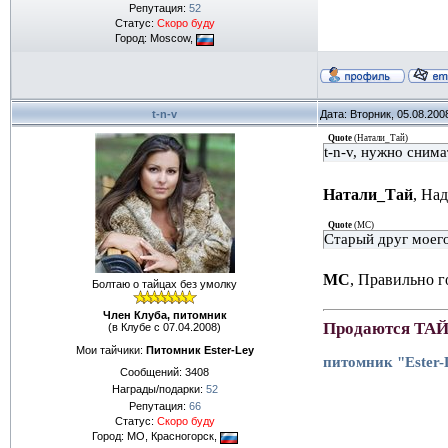
Репутация:
52
Статус:
Скоро буду
Город: Moscow,
t-n-v
Дата: Вторник, 05.08.200
Quote
(
Натали_Тай
)
t-n-v, нужно сним
Натали_Тай
, На
Quote
(
МС
)
Старый друг моего
МС
, Правильно г
Болтаю о тайцах без умолку
Член Клуба, питомник
Продаются ТА
(в Клубе с 07.04.2008)
Мои тайчики:
Питомник Ester-Ley
питомник "Ester
Сообщений:
3408
Награды/подарки:
52
Репутация:
66
Статус:
Скоро буду
Город: МО, Красногорск,