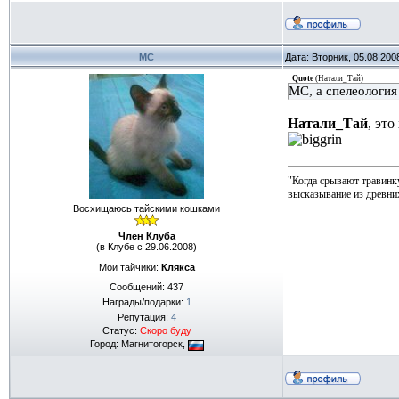
МС
Дата: Вторник, 05.08.200
Quote
(
Натали_Тай
)
МС, а спелеология
Натали_Тай
, эт
"Когда срывают травинку
высказывание из древн
Восхищаюсь тайскими кошками
Член Клуба
(в Клубе с 29.06.2008)
Мои тайчики:
Клякса
Сообщений:
437
Награды/подарки:
1
Репутация:
4
Статус:
Скоро буду
Город: Магнитогорск,