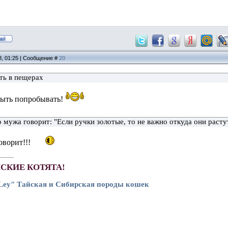
8, 01:25 | Сообщение #
20
ать в пещерах
дыть попробывать!
 мужа говорит: "Если ручки золотые, то не важно откуда они расту
оворит!!!
ЙСКИЕ КОТЯТА!
-Ley" Тайская и Сибирская породы кошек