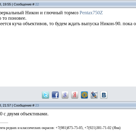
8, 19:55 | Сообщение #
22
 зеркальный Никон и глючный тормоз
Pentax750Z
 то поновее.
еется куча объективов, то будем ждать выпуска Никон-90. пока об
8, 21:57 | Сообщение #
23
0 с двумя объективами.
тята редких и классических окрасов: +7(981)875-75-05, +7(921)381-71-02 (Яна)