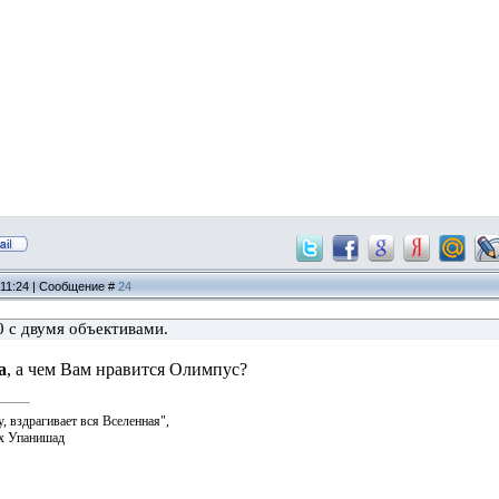
 11:24 | Сообщение #
24
 с двумя объективами.
а
, а чем Вам нравится Олимпус?
, вздрагивает вся Вселенная",
их Упанишад