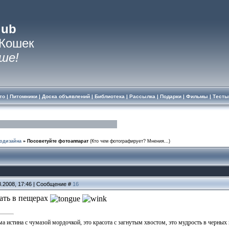
lub
 Кошек
ше!
то
|
Питомники
|
Доска объявлений
|
Библиотека
|
Рассылка
|
Подарки
|
Фильмы
|
Тесты
одизайна
»
Посоветуйте фотоаппарат
(Кто чем фотографирует? Мнения...)
8.2008, 17:46 | Сообщение #
16
ать в пещерах
ма истина с чумазой мордочкой, это красота с загнутым хвостом, это мудрость в черных