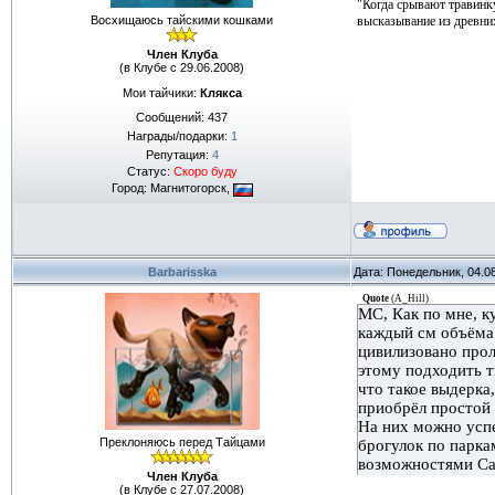
"Когда срывают травинку
Восхищаюсь тайскими кошками
высказывание из древн
Член Клуба
(в Клубе с 29.06.2008)
Мои тайчики:
Клякса
Сообщений:
437
Награды/подарки:
1
Репутация:
4
Статус:
Скоро буду
Город: Магнитогорск,
Barbarisska
Дата: Понедельник, 04.0
Quote
(
A_Hill
)
МС, Как по мне, к
каждый см объёма.
цивилизовано прол
этому подходить т
что такое выдерка,
приобрёл простой 
На них можно успе
Преклоняюсь перед Тайцами
брогулок по парка
возможностями Ca
Член Клуба
(в Клубе с 27.07.2008)