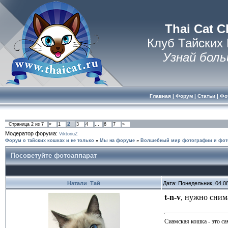
Thai Cat C
Клуб Тайских
Узнай боль
Главная
|
Форум
|
Статьи
|
Фо
2
Страница
2
из
7
«
1
3
4
…
6
7
»
Модератор форума:
ViktoriuZ
Форум о тайских кошках и не только
»
Мы на форуме
»
Волшебный мир фотографии и фот
Посоветуйте фотоаппарат
Натали_Тай
Дата: Понедельник, 04.0
t-n-v
, нужно сним
Сиамская кошка - это са