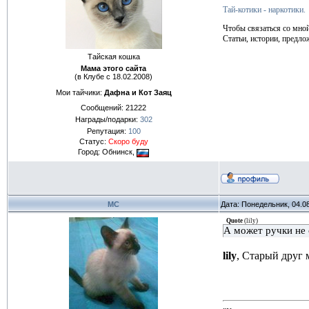
Тай-котики - наркотики.
Чтобы связаться со мно
Статьи, истории, предло
Тайская кошка
Мама этого сайта
(в Клубе с 18.02.2008)
Мои тайчики:
Дафна и Кот Заяц
Сообщений:
21222
Награды/подарки:
302
Репутация:
100
Статус:
Скоро буду
Город: Обнинск,
МС
Дата: Понедельник, 04.0
Quote
(
lily
)
А может ручки не 
lily
, Старый друг 