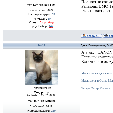
Полностью соглас
Мои тайчики:
кот Бася
Panasonic DMC-TZ5
что снимает очень
Сообщений:
2023
Награды/подарки:
35
Репутация:
10
Статус:
Скоро буду
Город: Выборг,
leo17
Дата: Понедельник, 04.0
А у нас - CANON 
Главный критерий
Конечно высокоху
Маркизюль - идеальный 
Маркизюль и Оскар-Ма
Тайская кошка
Теперь Оскар-Марселус 
Модератор
(в Клубе с 27.02.2008)
Мои тайчики:
Маркиз
Сообщений:
14454
Награды/подарки:
219