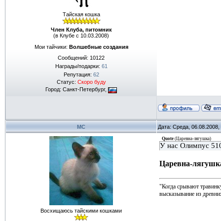
Тайская кошка
Член Клуба, питомник
(в Клубе с 10.03.2008)
Мои тайчики:
Волшебные создания
Сообщений:
10122
Награды/подарки:
61
Репутация:
62
Статус:
Скоро буду
Город: Санкт-Петербург,
МС
Дата: Среда, 06.08.2008,
Quote
(
Царевна-лягушка
)
У нас Олимпус 510
Царевна-лягушк
"Когда срывают травинку
высказывание из древн
Восхищаюсь тайскими кошками