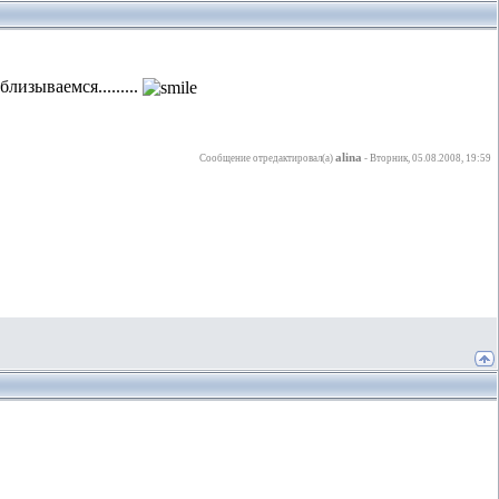
лизываемся.........
alina
Сообщение отредактировал(а)
-
Вторник, 05.08.2008, 19:59