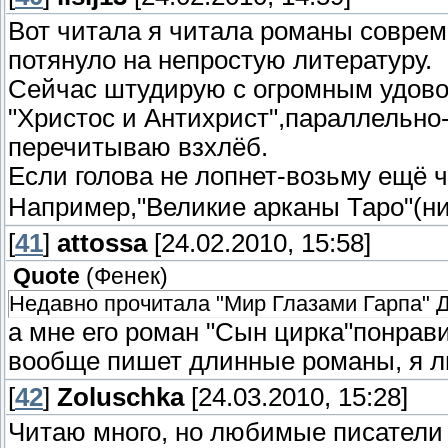
Вот читала я читала романы соврем
потянуло на непростую литературу.
Сейчас штудирую с огромным удово
"Христос и Антихрист",параллельн
перечитываю взхлёб.
Если голова не лопнет-возьму ещё 
Например,"Великие арканы Таро"(ни
[
41
]
attossa
[24.02.2010, 15:58]
Quote
(
Фенек
)
Недавно прочитала "Мир Глазами Гарпа" 
а мне его роман "Сын цирка"понрави
вообще пишет длинные романы, я л
[
42
]
Zoluschka
[24.03.2010, 15:28]
Читаю много, но любимые писатели -