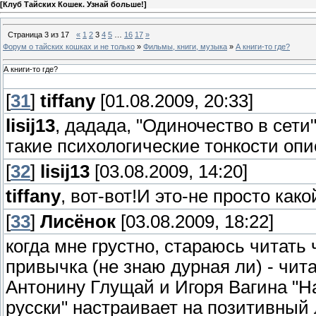
[
Клуб Тайских Кошек. Узнай больше!
]
Страница
3
из
17
«
1
2
3
4
5
…
16
17
»
Форум о тайских кошках и не только
»
Фильмы, книги, музыка
»
А книги-то где?
А книги-то где?
[
31
]
tiffany
[01.08.2009, 20:33]
lisij13
, дадада, "Одиночество в сети
такие психологические тонкости опи
[
32
]
lisij13
[03.08.2009, 14:20]
tiffany
, вот-вот!И это-не просто ка
[
33
]
Лисёнок
[03.08.2009, 18:22]
когда мне грустно, стараюсь читать 
привычка (не знаю дурная ли) - чита
Антонину Глущай и Игоря Вагина "На
русски" настраивает на позитивный 