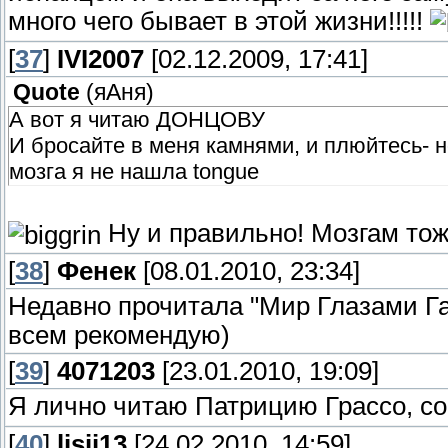
много чего бывает в этой жизни!!!!!
[
37
]
IVI2007
[02.12.2009, 17:41]
Quote
(
яАня
)
А вот я читаю ДОНЦОВУ
И бросайте в меня камнями, и плюйтесь- 
мозга я не нашла tongue
Ну и правильно! Мозгам тож
[
38
]
Фенек
[08.01.2010, 23:34]
Недавно прочитала "Мир Глазами Г
всем рекомендую)
[
39
]
4071203
[23.01.2010, 19:09]
Я лично читаю Патрицию Грассо, со
[
40
]
lisij13
[24.02.2010, 14:59]