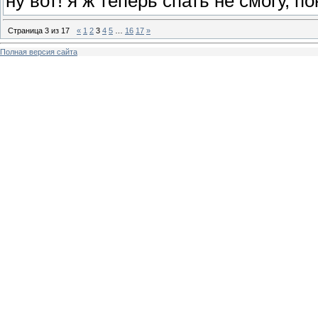
ну вот! я ж теперь спать не смогу, п
Страница
3
из
17
«
1
2
3
4
5
…
16
17
»
Полная версия сайта