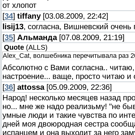
от хлопот
[
34
]
tiffany
[03.08.2009, 22:42]
lisij13
, согласна, Вишневский очень 
[
35
]
Альманда
[07.08.2009, 21:19]
Quote
(
ALLS
)
Alex_Cat, волшебника перечитывала раз 20
Абсолютно с Вами согласна.. читаю, 
настроение... ваще, просто читаю и 
[
36
]
attossa
[05.09.2009, 22:36]
Народ! несколько месяцев назад про
но... мне же надо реализьму! "не бы
умные люди и такие чувства по интер
дней моя двоюродная сестра сообщае
испанцем и она выходит за него зам