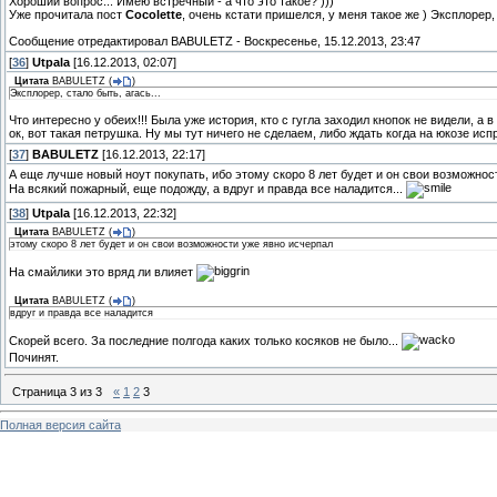
Хороший вопрос... Имею встречный - а что это такое? )))
Уже прочитала пост
Cocolette
, очень кстати пришелся, у меня такое же ) Эксплорер, с
Сообщение отредактировал
BABULETZ
-
Воскресенье, 15.12.2013, 23:47
[
36
]
Utpala
[16.12.2013, 02:07]
Цитата
BABULETZ
(
)
Эксплорер, стало быть, агась...
Что интересно у обеих!!! Была уже история, кто с гугла заходил кнопок не видели, а
ок, вот такая петрушка. Ну мы тут ничего не сделаем, либо ждать когда на юкозе ис
[
37
]
BABULETZ
[16.12.2013, 22:17]
А еще лучше новый ноут покупать, ибо этому скоро 8 лет будет и он свои возможност
На всякий пожарный, еще подожду, а вдруг и правда все наладится...
[
38
]
Utpala
[16.12.2013, 22:32]
Цитата
BABULETZ
(
)
этому скоро 8 лет будет и он свои возможности уже явно исчерпал
На смайлики это вряд ли влияет
Цитата
BABULETZ
(
)
вдруг и правда все наладится
Скорей всего. За последние полгода каких только косяков не было...
Починят.
Страница
3
из
3
«
1
2
3
Полная версия сайта