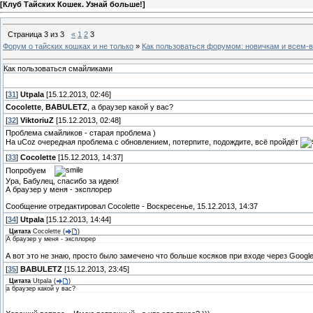
[
Клуб Тайских Кошек. Узнай больше!
]
Страница
3
из
3
«
1
2
3
Форум о тайских кошках и не только
»
Как пользоваться форумом: новичкам и всем-
Как пользоваться смайликами
[
31
]
Utpala
[15.12.2013, 02:46]
Cocolette
,
BABULETZ
, а браузер какой у вас?
[
32
]
ViktoriuZ
[15.12.2013, 02:48]
Проблема смайликов - старая проблема )
На uCoz очередная проблема с обновлением, потерпите, подождите, всё пройдёт
[
33
]
Cocolette
[15.12.2013, 14:37]
Попробуем
Ура, Бабулец, спасибо за идею!
А браузер у меня - эксплорер
Сообщение отредактировал
Cocolette
-
Воскресенье, 15.12.2013, 14:37
[
34
]
Utpala
[15.12.2013, 14:44]
Цитата
Cocolette
(
)
А браузер у меня - эксплорер
А вот это не знаю, просто было замечено что больше косяков при входе через Googl
[
35
]
BABULETZ
[15.12.2013, 23:45]
Цитата
Utpala
(
)
а браузер какой у вас?