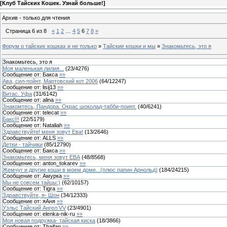
[
Клуб Тайских Кошек. Узнай больше!
]
Архив - только для чтения
Страница
6
из
8
«
1
2
…
4
5
6
7
8
»
Форум о тайских кошках и не только
»
Тайские кошки и мы
»
Знакомьтесь, это я
Знакомьтесь, это я
Моя маленькая лилия...
(
23
/
4276
)
Сообщение от:
Бакса
»»
Ава, сил-пойнт, Мартовский кот 2006
(
64
/
12247
)
Сообщение от:
lisij13
»»
Витас. Уфа
(
31
/
6142
)
Сообщение от:
alina
»»
Знакомтесь, Пандора. Окрас шоколад-табби-поинт.
(
40
/
6241
)
Сообщение от:
telecat
»»
Бакс!!!
(
22
/
5179
)
Сообщение от:
Nataliah
»»
Здравствуйте! меня зовут Ева!
(
13
/
2646
)
Сообщение от:
ALLS
»»
Детки - тайчики
(
85
/
12790
)
Сообщение от:
Бакса
»»
Знакомьтесь, меня зовут ЕВА
(
48
/
8568
)
Сообщение от:
anton_tokarev
»»
Жемчуг и другие коши в моем доме...(плюс папин Арнольд)
(
184
/
24215
)
Сообщение от:
Амурка
»»
Мы не совсем тайцы:)
(
62
/
10157
)
Сообщение от:
Tigra
»»
Здравствуйте, я- Шон
(
34
/
12333
)
Сообщение от:
яАня
»»
Уэльс Тайский Ангел VV
(
23
/
4901
)
Сообщение от:
elenka-nik-ru
»»
Моя новая подружка- тайская киска
(
18
/
3866
)
Сообщение от:
Thaifan
»»