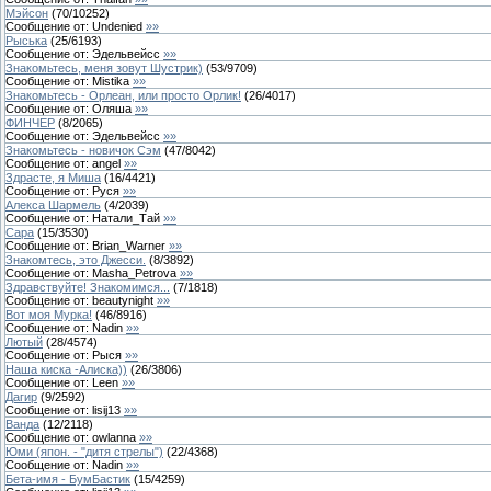
Мэйсон
(
70
/
10252
)
Сообщение от:
Undenied
»»
Рыська
(
25
/
6193
)
Сообщение от:
Эдельвейсс
»»
Знакомьтесь, меня зовут Шустрик)
(
53
/
9709
)
Сообщение от:
Mistika
»»
Знакомьтесь - Орлеан, или просто Орлик!
(
26
/
4017
)
Сообщение от:
Оляша
»»
ФИНЧЕР
(
8
/
2065
)
Сообщение от:
Эдельвейсс
»»
Знакомьтесь - новичок Сэм
(
47
/
8042
)
Сообщение от:
angel
»»
Здрасте, я Миша
(
16
/
4421
)
Сообщение от:
Руся
»»
Алекса Шармель
(
4
/
2039
)
Сообщение от:
Натали_Тай
»»
Сара
(
15
/
3530
)
Сообщение от:
Brian_Warner
»»
Знакомтесь, это Джесси.
(
8
/
3892
)
Сообщение от:
Masha_Petrova
»»
Здравствуйте! Знакомимся...
(
7
/
1818
)
Сообщение от:
beautynight
»»
Вот моя Мурка!
(
46
/
8916
)
Сообщение от:
Nadin
»»
Лютый
(
28
/
4574
)
Сообщение от:
Рыся
»»
Наша киска -Алиска))
(
26
/
3806
)
Сообщение от:
Leen
»»
Дагир
(
9
/
2592
)
Сообщение от:
lisij13
»»
Ванда
(
12
/
2118
)
Сообщение от:
owlanna
»»
Юми (япон. - "дитя стрелы")
(
22
/
4368
)
Сообщение от:
Nadin
»»
Бета-имя - БумБастик
(
15
/
4259
)