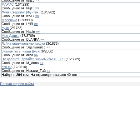
Сообщение от:
lisij13
»»
МАРИС
(
16
/
4299
)
Сообщение от:
lisij13
»»
Фунт Стерлинг (Фунтик)
(
18
/
6982
)
Сообщение от:
leo17
»»
Люсенька
(
22
/
3999
)
Сообщение от:
LYSI
»»
Кузя
(
2
/
1783
)
Сообщение от:
Nadin
»»
Моя Дашка
(
17
/
3709
)
Сообщение от:
BLANKA
»»
Луйна ориентальная кошка
(
3
/
1876
)
Сообщение от:
Эдельвейсс
»»
Знакомтесь, наша Дуся
(
6
/
2050
)
Сообщение от:
alina
»»
Ну давайте, давайте знакомиться!... (с)
(
16
/
3889
)
Сообщение от:
М_Анна
»»
Кто я?
(
12
/
2610
)
Сообщение от:
Натали_Тай
»»
Найдено
294
тем. На странице показано
40
тем.
Полная версия сайта