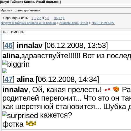
[
Клуб Тайских Кошек. Узнай больше!
]
Архив - только для чтения
Страница
4
из
47
«
1
2
3
4
5
6
…
46
47
»
Форум о тайских кошках и не только
»
Знакомьтесь, это я
»
Наш ТИМОША!
Наш ТИМОША!
[
46
]
innalav
[06.12.2008, 13:53]
alina
,здравствуйте!!!!!! Вот из после
[
47
]
alina
[06.12.2008, 14:34]
innalav
, Ой, какая прелесть!
Рас
родителей перегонит... Что это он т
как шерстяной становится... Шубка 
кажется?
фотка