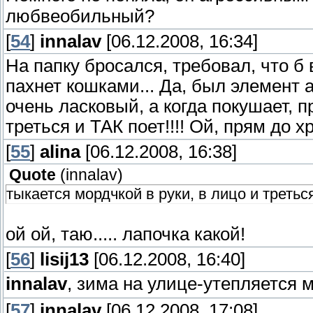
любвеобильный?
[
54
]
innalav
[06.12.2008, 16:34]
На папку бросался, требовал, что б 
пахнет кошками... Да, был элемент а
очень ласковый, а когда покушает, п
треться и ТАК поет!!!! Ой, прям до х
[
55
]
alina
[06.12.2008, 16:38]
Quote
(
innalav
)
тыкается мордчкой в руки, в лицо и треться
ой ой, таю..... лапочка какой!
[
56
]
lisij13
[06.12.2008, 16:40]
innalav
, зима на улице-утепляется 
[
57
]
innalav
[06.12.2008, 17:08]