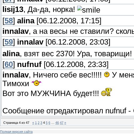
lisij13
, Да-да, норка!
[
58
]
alina
[06.12.2008, 17:15]
innalav
, а на весы не ставили? скол
[
59
]
innalav
[06.12.2008, 23:03]
alina
, взят вес 2370! Ура, товарищи!
[
60
]
nufnuf
[06.12.2008, 23:33]
innalav
, Ничего себе вес!!!!!
У меня
Тимохи
Вот это МУЖЧИНА будет!!!
Сообщение отредактировал
nufnuf
-
Страница
4
из
47
«
1
2
3
4
5
6
…
46
47
»
Полная версия сайта