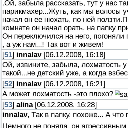
.Ой, забыла рассказать, тут у нас 
парикмахер...Жуть, как мы волосы у
начал он ее нюхать, по ней ползти.
комнате он начал орать, на папку п
Он переключился на него, погоняли 
, а уж нам...! Так вот и живем!
[
51
]
innalav
[06.12.2008, 16:18]
Ой, извините, забыла, лохматость у
такой...не детский уже, а когда взбе
[
52
]
innalav
[06.12.2008, 16:21]
А может лохматость -это плохо?
[
53
]
alina
[06.12.2008, 16:28]
innalav
, Так в папку, похоже... А чт
Немного не поняла, он агрессивным