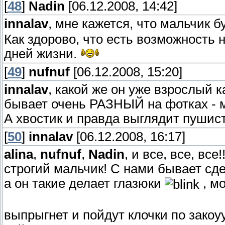
[
48
]
Nadin
[06.12.2008, 14:42]
innalav
, мне кажется, что мальчик 
Как здорово, что есть возможность 
дней жизни.
[
49
]
nufnuf
[06.12.2008, 15:20]
innalav
, какой же он уже взрослый к
бывает очень РАЗНЫЙ на фотках - мн
А хвостик и правда выглядит пушистее
[
50
]
innalav
[06.12.2008, 16:17]
alina
,
nufnuf
,
Nadin
, и все, все, все
строгий мальчик! С нами бывает сд
а он такие делает глазюки
, мо
выпрыгнет и пойдут клочки по закоу