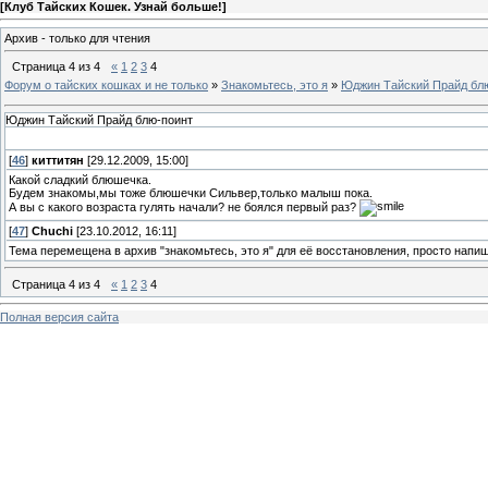
[
Клуб Тайских Кошек. Узнай больше!
]
Архив - только для чтения
Страница
4
из
4
«
1
2
3
4
Форум о тайских кошках и не только
»
Знакомьтесь, это я
»
Юджин Тайский Прайд бл
Юджин Тайский Прайд блю-поинт
[
46
]
киттитян
[29.12.2009, 15:00]
Какой сладкий блюшечка.
Будем знакомы,мы тоже блюшечки Сильвер,только малыш пока.
А вы с какого возраста гулять начали? не боялся первый раз?
[
47
]
Chuchi
[23.10.2012, 16:11]
Тема перемещена в архив "знакомьтесь, это я" для её восстановления, просто напи
Страница
4
из
4
«
1
2
3
4
Полная версия сайта