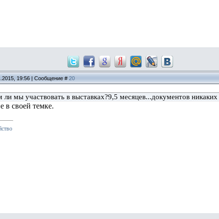
1.2015, 19:56 | Сообщение #
20
ли мы участвовать в выставках?9,5 месяцев...документов никаких 
е в своей темке.
йство