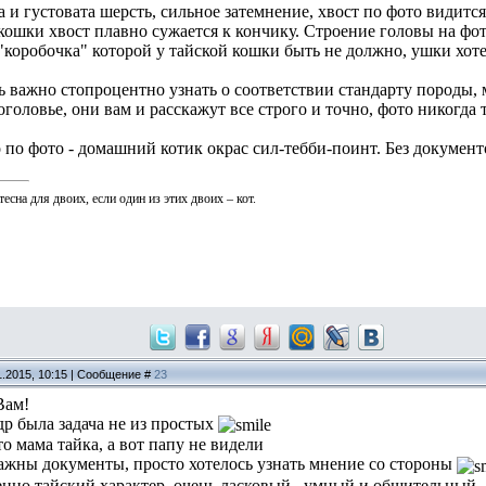
 и густовата шерсть, сильное затемнение, хвост по фото видитс
 кошки хвост плавно сужается к кончику. Строение головы на фо
"коробочка" которой у тайской кошки быть не должно, ушки хот
нь важно стопроцентно узнать о соответствии стандарту породы,
оголовье, они вам и расскажут все строго и точно, фото никогда
 по фото - домашний котик окрас сил-тебби-поинт. Без документ
есна для двоих, если один из этих двоих – кот.
1.2015, 10:15 | Сообщение #
23
Вам!
др была задача не из простых
о мама тайка, а вот папу не видели
важны документы, просто хотелось узнать мнение со стороны
енно тайский характер, очень ласковый, умный и общительный