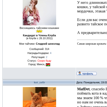
У него длинновата
кошки, у тайской
мордочки, этакая 
Если для вас оче
развито тайское п
Восхищаюсь тайскими кошками
А предварительно
Кандидат в Члены Клуба
(в Клубе с 26.10.2011)
Самая широкая кровать т
Мои тайчики:
Сладкий шоколад
Сообщений:
314
Награды/подарки:
4
Репутация:
2
Статус:
Скоро буду
Город: Минск,
kot_zefir
Дата: Понедельник, 19.0
MafDet
, спасибо 
поймать кота в ка
мы знаем 100 % чт
но нам не очень 
у Зефира определ