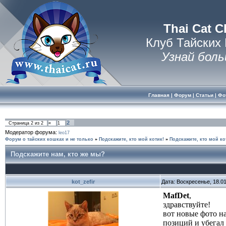
Thai Cat C
Клуб Тайских
Узнай боль
Главная
|
Форум
|
Статьи
|
Фо
2
Страница
2
из
2
«
1
Модератор форума:
leo17
Форум о тайских кошках и не только
»
Подскажите, кто мой котик!
»
Подскажите, кто мой ко
Подскажите нам, кто же мы?
kot_zefir
Дата: Воскресенье, 18.0
MafDet
,
здравствуйте!
вот новые фото на
позиций и убегал 