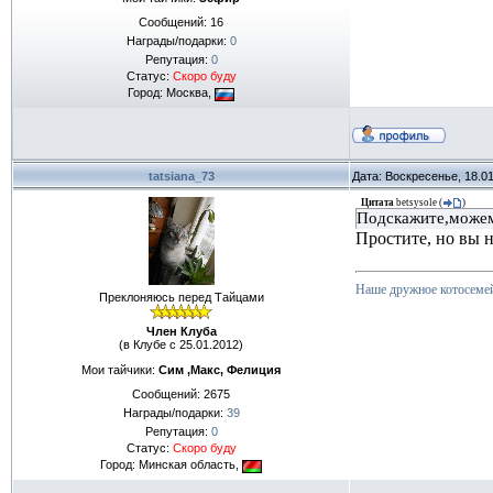
Сообщений:
16
Награды/подарки:
0
Репутация:
0
Статус:
Скоро буду
Город: Москва,
tatsiana_73
Дата: Воскресенье, 18.0
Цитата
betsysole
(
)
Подскажите,можем 
Простите, но вы н
Наше дружное котосеме
Преклоняюсь перед Тайцами
Член Клуба
(в Клубе с 25.01.2012)
Мои тайчики:
Сим ,Макс, Фелиция
Сообщений:
2675
Награды/подарки:
39
Репутация:
0
Статус:
Скоро буду
Город: Минская область,