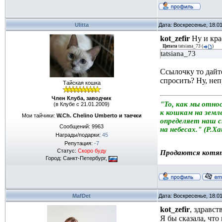
Ulitta
Дата: Воскресенье, 18.0
kot_zefir
Ну и кра
Цитата
tatsiana_73
(
)
tatsiana_73
Ссылочку то дайт
спросить? Ну, неп
Тайская кошка
Член Клуба, заводчик
"То, как мы отно
(в Клубе с 21.01.2009)
к кошкам на земле
Мои тайчики:
W.Ch. Chelino Umberto и таечки
определяет наш 
Сообщений:
9963
на небесах." (Р.Х
Награды/подарки:
45
Репутация:
-7
Статус:
Скоро буду
Продаются котя
Город: Санкт-Петербург,
MafDet
Дата: Воскресенье, 18.0
kot_zefir
, здравст
Я бы сказала, что