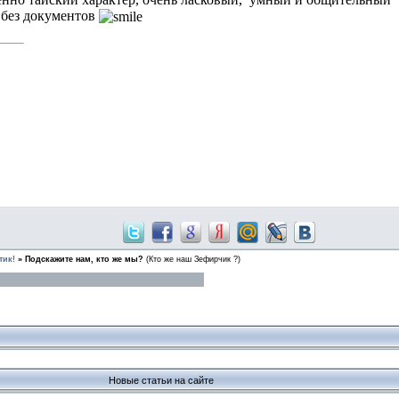
 без документов
тик!
»
Подскажите нам, кто же мы?
(Кто же наш Зефирчик ?)
Новые статьи на сайте