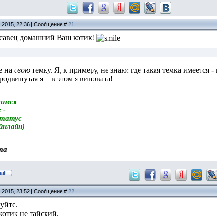
1.2015, 22:36 | Сообщение #
21
савец домашний Ваш котик!
е на
свою
темку. Я, к примеру, не знаю: где такая темка имеется 
родвинутая я = в этом я виновата!
симся
 -
статус
айнлайн)
та
1.2015, 23:52 | Сообщение #
22
вуйте.
 котик не тайский.