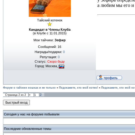
а любим мы его и
Тайский котенок
Кандидат в Члены Клуба
(в Клубе с 11.01.2015)
Мои тайчики:
Зефир
Сообщений:
16
Награды/подарки:
0
Репутация:
0
Статус:
Скоро буду
Город: Москва,
Форум о тайских кошках и не только
»
Подскажите, кто мой котик!
»
Подскажите, кто мой ко
2
Страница
2
из
2
«
1
Сегодня у нас на форуме побывали
Последние обновленные темы