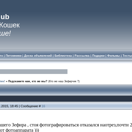
lub
 Кошек
ше!
то
|
Питомники
|
Доска объявлений
|
Библиотека
|
Рассылка
|
Подарки
|
Фильмы
|
Тесты
тик!
»
Подскажите нам, кто же мы?
(Кто же наш Зефирчик ?)
1.2015, 18:45 | Сообщение #
16
шего Зефира , стоя фотографироваться отказался наотрез,почти 2
от фотоаппарата )))