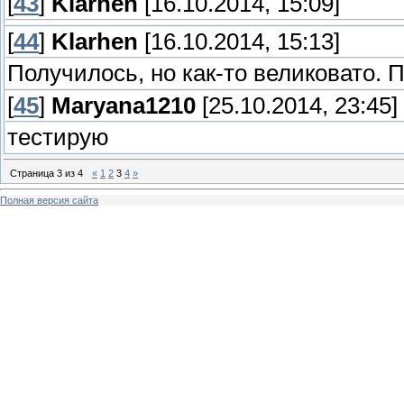
[
43
]
Klarhen
[16.10.2014, 15:09]
[
44
]
Klarhen
[16.10.2014, 15:13]
Получилось, но как-то велик
овато.
[
45
]
Maryana1210
[25.10.2014, 23:45]
тестирую
Страница
3
из
4
«
1
2
3
4
»
Полная версия сайта