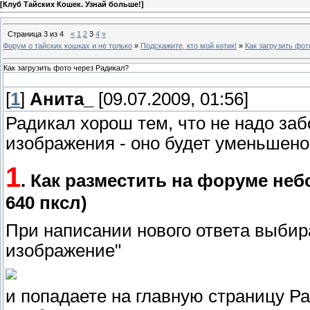
[
Клуб Тайских Кошек. Узнай больше!
]
Страница
3
из
4
«
1
2
3
4
»
Форум о тайских кошках и не только
»
Подскажите, кто мой котик!
»
Как загрузить фот
Как загрузить фото через Радикал?
[
1
]
Анита_
[09.07.2009, 01:56]
Радикал хорош тем, что не надо заб
изображения - оно будет уменьшен
1
. Как разместить на форуме не
640 пксл)
При написании нового ответа выби
изображение"
и попадаете на главную страницу Р