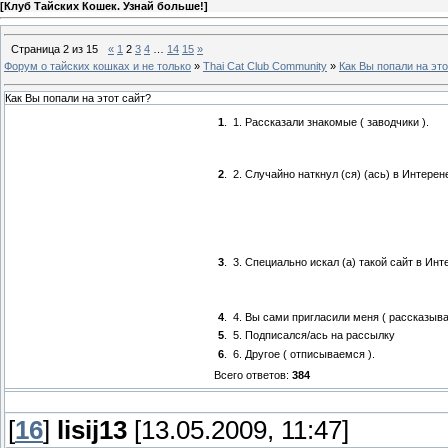
[
Клуб Тайских Кошек. Узнай больше!
]
Страница
2
из
15
«
1
2
3
4
…
14
15
»
Форум о тайских кошках и не только
»
Thai Cat Club Community
»
Как Вы попали на это
Как Вы попали на этот сайт?
1
.
1. Рассказали знакомые ( заводчики ).
2
.
2. Случайно наткнул (ся) (ась) в Интерен
3
.
3. Специально искал (а) такой сайт в Инте
4
.
4. Вы сами пригласили меня ( рассказывае
5
.
5. Подписался/ась на рассылку
6
.
6. Другое ( отписываемся ).
Всего ответов:
384
[
16
]
lisij13
[13.05.2009, 11:47]