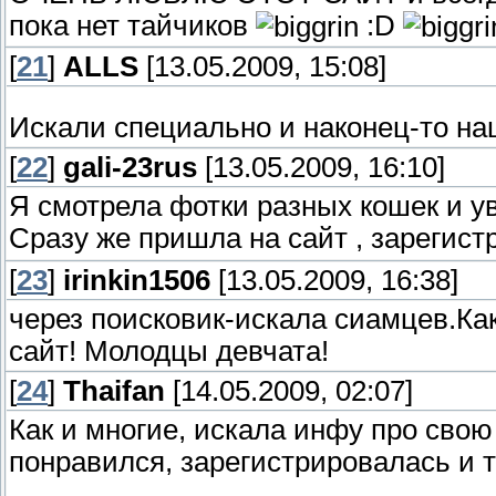
пока нет тайчиков
:D
[
21
]
ALLS
[13.05.2009, 15:08]
Искали специально и наконец-то н
[
22
]
gali-23rus
[13.05.2009, 16:10]
Я смотрела фотки разных кошек и уви
Сразу же пришла на сайт , зарегист
[
23
]
irinkin1506
[13.05.2009, 16:38]
через поисковик-искала сиамцев.Как
сайт! Молодцы девчата!
[
24
]
Thaifan
[14.05.2009, 02:07]
Как и многие, искала инфу про свою 
понравился, зарегистрировалась и 