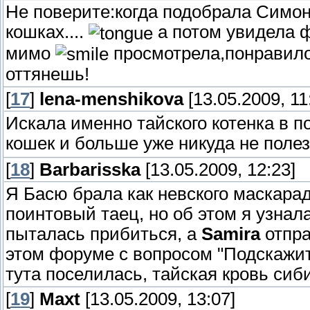
Не поверите:когда подобрала Симон
кошках....
а потом увидела ф
мимо
просмотрела,понравило
оттянешь!
[
17
]
lena-menshikova
[13.05.2009, 11
Искала именно тайского котенка в п
кошек и больше уже никуда не поле
[
18
]
Barbarisska
[13.05.2009, 12:23]
Я Басю брала как невского маскарад
поинтовый таец, но об этом я узнал
пыталась прибиться, а
Samira
отпра
этом форуме с вопросом "Подскажите
тута поселилась, тайская кровь сиб
[
19
]
Maxt
[13.05.2009, 13:07]