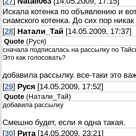
[
27
]
Natali063
[14.05.2009, 17:15]
Искала котенка по объявлению и вот
сиамского котенка. До сих пор никак
[
28
]
Натали_Тай
[14.05.2009, 17:37]
Quote
(
Руся
)
сначала подписалась на рассылку по Тайс
Это как голосовать?
добавила рассылку. все-таки это ва
[
29
]
Руся
[14.05.2009, 17:52]
Quote
(
Натали_Тай
)
добавила рассылку
Смешно будет, если я одна такая.
[
30
]
Рита
[14.05.2009, 23:21]