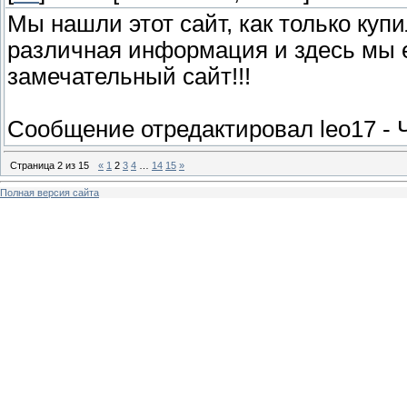
Мы нашли этот сайт, как только ку
различная информация и здесь мы е
замечательный сайт!!!
Сообщение отредактировал
leo17
-
Страница
2
из
15
«
1
2
3
4
…
14
15
»
Полная версия сайта