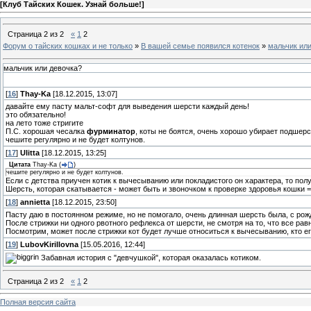
[
Клуб Тайских Кошек. Узнай больше!
]
Страница
2
из
2
«
1
2
Форум о тайских кошках и не только
»
В вашей семье появился котенок
»
мальчик ил
мальчик или девочка?
[
16
]
Thay-Ka
[18.12.2015, 13:07]
давайте ему пасту мальт-софт для выведения шерсти каждый день!
это обязательно!
на лето тоже стригите
П.С. хорошая чесалка
фурминатор
, коты не боятся, очень хорошо убирает подшерс
чешите регулярно и не будет колтунов.
[
17
]
Ulitta
[18.12.2015, 13:25]
Цитата
Thay-Ka
(
)
чешите регулярно и не будет колтунов.
Если с детства приучен котик к вычесыванию или покладистого он характера, то полу
Шерсть, которая скатывается - может быть и звоночком к проверке здоровья кошки =
[
18
]
annietta
[18.12.2015, 23:50]
Пасту даю в постоянном режиме, но не помогало, очень длинная шерсть была, с рожде
После стрижки ни одного рвотного рефлекса от шерсти, не смотря на то, что все рав
Посмотрим, может после стрижки кот будет лучше относиться к вычесыванию, кто его
[
19
]
LubovKirillovna
[15.05.2016, 12:44]
Забавная история с "девчушкой", которая оказалась котиком.
Страница
2
из
2
«
1
2
Полная версия сайта