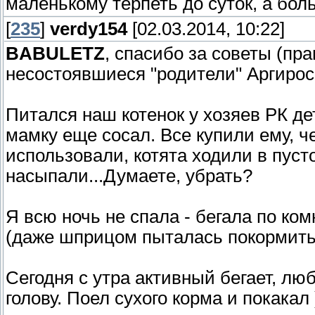
маленькому терпеть до суток, а бол
[
235
]
verdy154
[02.03.2014, 10:22]
BABULETZ
, спасибо за советы (пр
несостоявшиеся "родители" Аргирос
Питался наш котенок у хозяев РК де
мамку еще сосал. Все купили ему, че
использовали, котята ходили в пуст
насыпали...Думаете, убрать?
Я всю ночь не спала - бегала по ком
(даже шприцом пыталась покормить
Сегодня с утра активный бегает, лю
голову. Поел сухого корма и покакал 