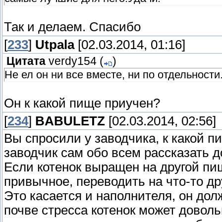
Так и делаем. Спасибо
[
233
]
Utpala
[02.03.2014, 01:16]
Цитата
verdy154
(
)
Не ел он ни все вместе, ни по отдельности
Он к какой пище приучен?
[
234
]
BABULETZ
[02.03.2014, 02:56]
Вы спросили у заводчика, к какой п
заводчик сам обо всем рассказать д
Если котенок выращен на другой пи
привычное, переводить на что-то д
Это касается и наполнителя, он дол
почве стресса котенок может довольн