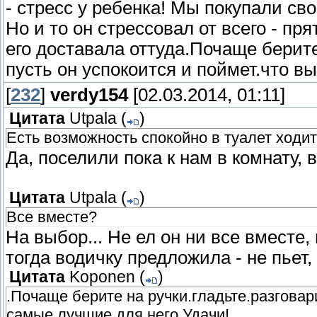
- стресс у ребенка! Мы покупали сво
Но и то он стрессовал от всего - пр
его доставала оттуда.Почаще берите
пусть он успокоится и поймет.что в
[
232
]
verdy154
[02.03.2014, 01:11]
Цитата
Utpala
(
)
Есть возможность спокойно в туалет ходи
Да, поселили пока к нам в комнату,
Цитата
Utpala
(
)
Все вместе?
На выбор... Не ел он ни все вместе, 
тогда водичку предложила - не пьет, 
Цитата
Koponen
(
)
.Почаще берите на ручки.гладьте.разговари
самые лучшие для него.Удачи!