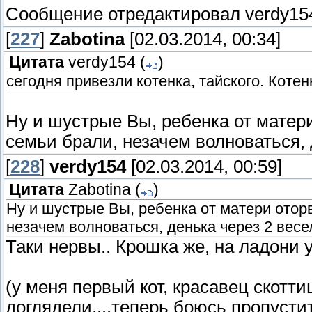
Сообщение отредактировал
verdy15
[
227
]
Zabotina
[02.03.2014, 00:34]
Цитата
verdy154
(
)
сегодня привезли котенка, тайского. Котен
Ну и шустрые Вы, ребенка от матери 
семьи брали,
незачем волноваться, д
[
228
]
verdy154
[02.03.2014, 00:59]
Цитата
Zabotina
(
)
Ну и шустрые Вы, ребенка от матери оторв
незачем волноваться, денька через 2 весе
Таки нервы.. Крошка же, на ладони
(у меня первый кот, красавец скотт
доглядели....теперь боюсь пропусти