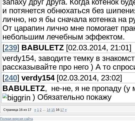
запаху друг друга. Когда котенок бу
и потянется обнюхаться без шипени
лично, но я бы сначала котенка на р
От царапин лично мне помогает прак
небольшим лечебным эффектом.
[
239
]
BABULETZ
[02.03.2014, 21:01]
verdy154, заводите темку в знакомс
рассказывайте про него ) А то спроси
[
240
]
verdy154
[02.03.2014, 23:02]
BABULETZ
, не-не, я не пропаду (
) Обязательно покажу
Страница
16
из
17
«
1
2
…
14
15
16
17
»
Полная версия сайта