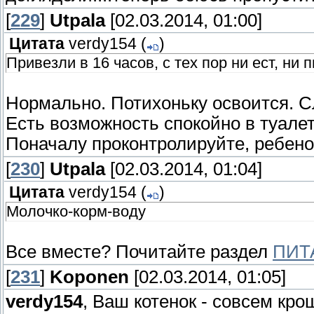
[
229
]
Utpala
[02.03.2014, 01:00]
Цитата
verdy154
(
)
Привезли в 16 часов, с тех пор ни ест, ни п
Нормально. Потихоньку освоится. С
Есть возможность спокойно в туале
Поначалу проконтролируйте, ребенок
[
230
]
Utpala
[02.03.2014, 01:04]
Цитата
verdy154
(
)
Молочко-корм-воду
Все вместе? Почитайте раздел
ПИТ
[
231
]
Koponen
[02.03.2014, 01:05]
verdy154
, Ваш котенок - совсем кр