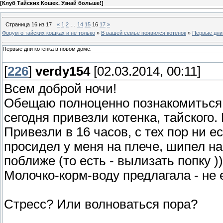
[
Клуб Тайских Кошек. Узнай больше!
]
Страница
16
из
17
«
1
2
…
14
15
16
17
»
Форум о тайских кошках и не только
»
В вашей семье появился котенок
»
Первые дни 
Первые дни котенка в новом доме.
[
226
]
verdy154
[02.03.2014, 00:11]
Всем доброй ночи!
Обещаю полноценно познакомиться ч
сегодня привезли котенка, тайского.
Привезли в 16 часов, с тех пор ни ес
просидел у меня на плече, шипел на
поближе (то есть - вылизать попку )))
Молочко-корм-воду предлагала - не е
Стресс? Или волноваться пора?