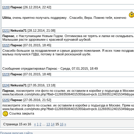
[
220
]
Парнас
[26.12.2014, 22:42]
Ulitta
, очень приятно получать поддержку . Спасибо, Вера. Помню тебя, конечно
[
221
]
Nekusia71
[28.12.2014, 21:08]
Парнас
, c Наступающим Новым Годом. Оптимизма не терять и лапки не складывать.
Малышам расти здоровыми с красивой курчавой шубкой.
[
222
]
Парнас
[07.01.2015, 18:45]
Спасибо большое за поздравления и самые дорогие пожелания. Я всех тоже поздрав
малыш получился ПДШ, потому в такой роскошной шубе.
Сообщение отредактировал
Парнас
-
Среда, 07.01.2015, 18:49
[
223
]
Парнас
[07.01.2015, 18:48]
[
224
]
Nekusia71
[27.05.2016, 13:18]
Парнас
, посмотрите эти фото по ссылке. их оставили в коробке у подъезда в Москв
www.facebook.com/photo.php?fbid=1126935064015355&set=pcb.1126935124015349&type
[
225
]
Парнас
[27.05.2016, 21:52]
посмотрите эти фото по ссылке. их оставили в коробке у подъезда в Москве. Прям к
www.facebook.com/photo.php?fbid=1126935064015355&set=pcb.1126935124015349&typ
Ссылка закрыта
Страница
15
из
16
«
1
2
…
13
14
15
16
»
Полная версия сайта