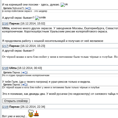
И на корнишей они похожи - здесь, думаю.
Цитата
Nekusia71
(
)
в колор-пойнтовом окрасе - это шедевр
А другой окрас бывает?
[
216
]
Парнас
[16.12.2014, 15:02]
Ulitta
, конечно много других окрасов. У заводчиков Москвы, Екатеринбурга, Севасто
колорпоничкам. Короткошёрстным Уральским рексам колорпойтового окраса.
Я продолжила работу с кошкой носительницей и получаю от неё желаемое
[
217
]
Парнас
[16.12.2014, 15:23]
А другой окрас бывает?
От чёрной кошки и кота блю-пойнт у меня в питомнике были только чёрные и голубые. Но
[
218
]
Ulitta
[18.12.2014, 00:43]
Цитата
Парнас
(
)
Но я отдаю предпочтение колорпоничкам
У тебя Галя, (да у твоего патрона) я урал рексов только и видела.
Цитата
Парнас
(
)
От чёрной кошки и кота блю-пойнт у меня в питомнике были только чёрные и голубые
Это я понимаю, как дважды два. У моей русачки (по недосмотру) от силового тайца 
[
219
]
Парнас
[26.12.2014, 22:34]
Вот уже и месяц!...