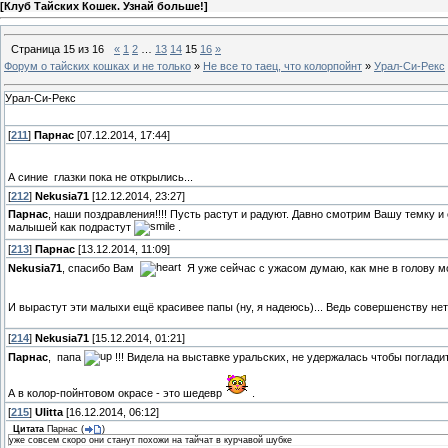
[
Клуб Тайских Кошек. Узнай больше!
]
Страница
15
из
16
«
1
2
…
13
14
15
16
»
Форум о тайских кошках и не только
»
Не все то таец, что колорпойнт
»
Урал-Си-Рекс
Урал-Си-Рекс
[
211
]
Парнас
[07.12.2014, 17:44]
А синие глазки пока не открылись...
[
212
]
Nekusia71
[12.12.2014, 23:27]
Парнас
, наши поздравления!!!! Пусть растут и радуют. Давно смотрим Вашу темку и
малышей как подрастут
.
[
213
]
Парнас
[13.12.2014, 11:09]
Nekusia71
, спасибо Вам
Я уже сейчас с ужасом думаю, как мне в голову мог
И вырастут эти малыхи ещё красивее папы (ну, я надеюсь)... Ведь совершенству нет
[
214
]
Nekusia71
[15.12.2014, 01:21]
Парнас
, папа
!!! Видела на выставке уральских, не удержалась чтобы поглади
А в колор-пойнтовом окрасе - это шедевр
.
[
215
]
Ulitta
[16.12.2014, 06:12]
Цитата
Парнас
(
)
уже совсем скоро они станут похожи на тайчат в курчавой шубке