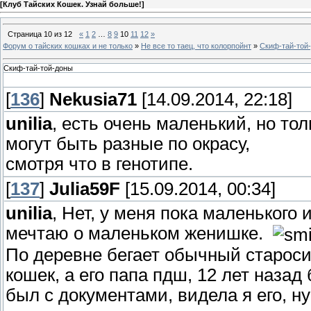
[
Клуб Тайских Кошек. Узнай больше!
]
Страница
10
из
12
«
1
2
…
8
9
10
11
12
»
Форум о тайских кошках и не только
»
Не все то таец, что колорпойнт
»
Скиф-тай-той
Скиф-тай-той-доны
[
136
]
Nekusia71
[14.09.2014, 22:18]
unilia
, есть очень маленький, но толь
могут быть разные по окрасу,
смотря что в генотипе.
[
137
]
Julia59F
[15.09.2014, 00:34]
unilia
, Нет, у меня пока маленького
мечтаю о маленьком женишке.
По деревне бегает обычный староси
кошек, а его папа пдш, 12 лет назад
был с документами, видела я его, н