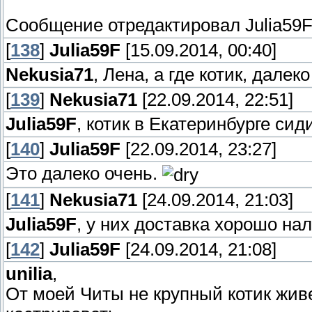
Сообщение отредактировал
Julia59
[
138
]
Julia59F
[15.09.2014, 00:40]
Nekusia71
, Лена, а где котик, далек
[
139
]
Nekusia71
[22.09.2014, 22:51]
Julia59F
, котик в Екатеринбурге сиди
[
140
]
Julia59F
[22.09.2014, 23:27]
Это далеко очень.
[
141
]
Nekusia71
[24.09.2014, 21:03]
Julia59F
, у них доставка хорошо на
[
142
]
Julia59F
[24.09.2014, 21:08]
unilia
,
От моей Читы не крупный котик живе