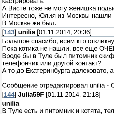
кастрировать.
А Висте тоже не могу женишка поды
Интересно, Юлия из Москвы нашли 
В Москве же был.
[
143
]
unilia
[01.11.2014, 20:36]
Большое спасибо, всем кто откликну
Пока котика не нашли, все еще ОЧЕ
Вроде бы в Туле был питомник скиф
телефончик или другой контакт?
А то до Екатеринбурга далековато, 
Сообщение отредактировал
unilia
-
С
[
144
]
Julia59F
[01.11.2014, 21:18]
unilia
,
В Туле есть и питомник и котята, те