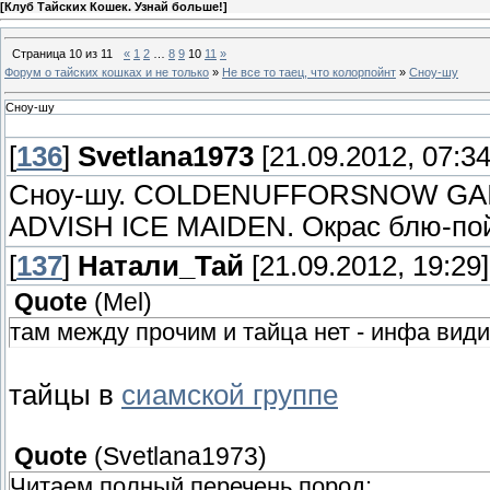
[
Клуб Тайских Кошек. Узнай больше!
]
Страница
10
из
11
«
1
2
…
8
9
10
11
»
Форум о тайских кошках и не только
»
Не все то таец, что колорпойнт
»
Сноу-шу
Сноу-шу
[
136
]
Svetlana1973
[21.09.2012, 07:34
Сноу-шу. COLDENUFFORSNOW GAIET
ADVISH ICE MAIDEN. Окрас блю-пой
[
137
]
Натали_Тай
[21.09.2012, 19:29]
Quote
(
Mel
)
там между прочим и тайца нет - инфа вид
тайцы в
сиамской группе
Quote
(
Svetlana1973
)
Читаем полный перечень пород: