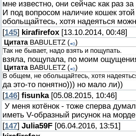
мне известно, они сейчас как раз за
И под вопросом наличие кошек этой 
обольщайтесь, хотя надеяться можно
[
145
]
kirafirefox
[13.10.2014, 00:48]
Цитата
BABULETZ
(
)
Так не бывает, надо взять и пощупать.
взяла, пощупала, по моим ощущени
Цитата
BABULETZ
(
)
В общем, не обольщайтесь, хотя надеяться
да это-то понятно))) но мало ли))
[
146
]
fisunka
[05.08.2015, 10:46]
У меня котёнок - тоже сперва думал
иметь V-образный рисунок на морде
[
147
]
Julia59F
[06.04.2016, 13:51]