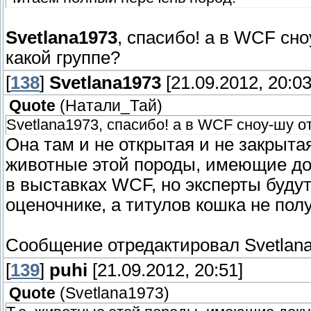
Svetlana1973
, спасибо! а в WCF сн
какой группе?
[
138
]
Svetlana1973
[21.09.2012, 20:03
Quote
(
Натали_Тай
)
Svetlana1973, спасибо! а в WCF сноу-шу о
Она там и не открытая и не закрыта
животные этой породы, имеющие док
в выставках WCF, но эксперты будут
оценочнике, а титулов кошка не полу
Сообщение отредактировал
Svetlan
[
139
]
puhi
[21.09.2012, 20:51]
Quote
(
Svetlana1973
)