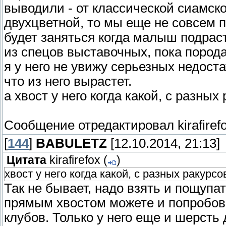
выводили - от классической сиамск
двухцветной, то мы еще не совсем п
будет заняться когда малыш подраст
из спецов выставочных, пока порода
я у него не увижу серьезных недоста
что из него вырастет.
а хвост у него когда какой, с разных
Сообщение отредактировал
kirafiref
[
144
]
BABULETZ
[12.10.2014, 21:13]
Цитата
kirafirefox
(
)
хвост у него когда какой, с разных ракурс
Так не бывает, надо взять и пощупать
прямым хвостом можете и попробова
клубов. Только у него еще и шерсть 