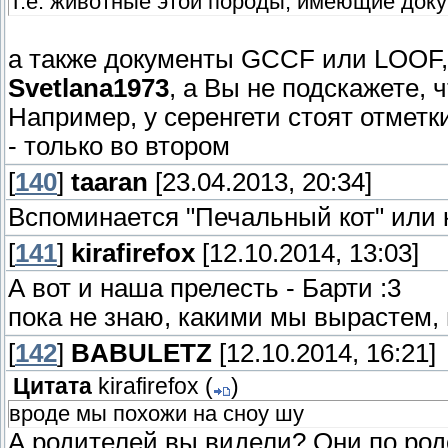
Т.е. животные этой породы, имеющие докум
а также документы GCCF или LOOF, 
Svetlana1973
, а Вы не подскажете, ч
Например, у серенгети стоят отметк
- только во втором
[
140
]
taaran
[23.04.2013, 20:34]
Вспоминается "Печальный кот" или к
[
141
]
kirafirefox
[12.10.2014, 13:03]
А вот и наша прелесть - Барти :3
пока не знаю, какими мы вырастем,
[
142
]
BABULETZ
[12.10.2014, 16:21]
Цитата
kirafirefox
(
)
вроде мы похожи на сноу шу
А родителей вы видели? Они по род