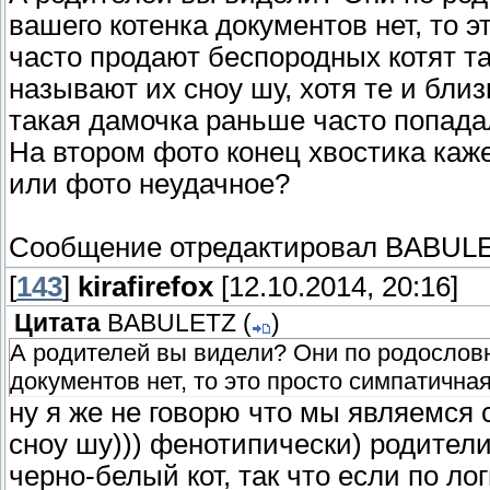
вашего котенка документов нет, то э
часто продают беспородных котят та
называют их сноу шу, хотя те и близ
такая дамочка раньше часто попадал
На втором фото конец хвостика каже
или фото неудачное?
Сообщение отредактировал
BABUL
[
143
]
kirafirefox
[12.10.2014, 20:16]
Цитата
BABULETZ
(
)
А родителей вы видели? Они по родословн
документов нет, то это просто симпатичная
ну я же не говорю что мы являемся 
сноу шу))) фенотипически) родители
черно-белый кот, так что если по ло