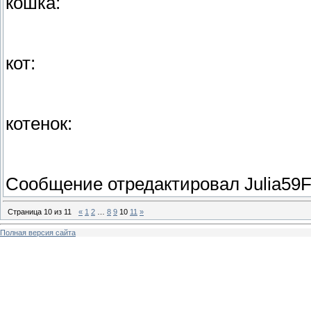
кошка:
кот:
котенок:
Сообщение отредактировал
Julia59
Страница
10
из
11
«
1
2
…
8
9
10
11
»
Полная версия сайта