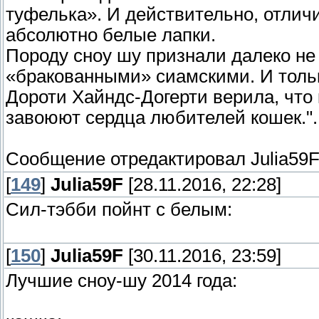
туфелька». И действительно, отлич
абсолютно белые лапки.
Породу сноу шу признали далеко не 
«бракованными» сиамскими. И толь
Дороти Хайндс-Догерти верила, что
завоюют сердца любителей кошек.".
Сообщение отредактировал
Julia59
[
149
]
Julia59F
[28.11.2016, 22:28]
Сил-тэбби пойнт с белым:
[
150
]
Julia59F
[30.11.2016, 23:59]
Лучшие сноу-шу 2014 года: