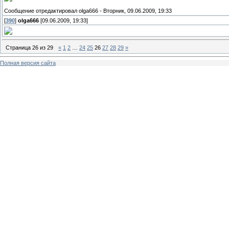
Сообщение отредактировал
olga666
-
Вторник, 09.06.2009, 19:33
[
390
]
olga666
[09.06.2009, 19:33]
Страница
26
из
29
«
1
2
…
24
25
26
27
28
29
»
Полная версия сайта