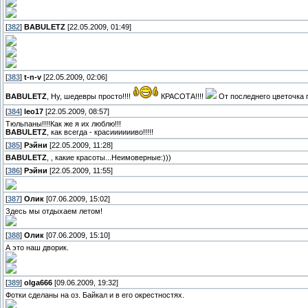
[
382
]
BABULETZ
[22.05.2009, 01:49]
[
383
]
t-n-v
[22.05.2009, 02:06]
BABULETZ
, Ну, шедевры просто!!!!
КРАСОТА!!!!
От последнего цветочка пр
[
384
]
leo17
[22.05.2009, 08:57]
Тюльпаны!!!!Как же я их люблю!!!
BABULETZ
, как всегда - красииииииво!!!!!
[
385
]
Рэйни
[22.05.2009, 11:28]
BABULETZ
, , какие красоты...Неимоверные:)))
[
386
]
Рэйни
[22.05.2009, 11:55]
[
387
]
Олик
[07.06.2009, 15:02]
Здесь мы отдыхаем летом!
[
388
]
Олик
[07.06.2009, 15:10]
А это наш дворик.
[
389
]
olga666
[09.06.2009, 19:32]
Фотки сделаны на оз. Байкал и в его окрестностях.