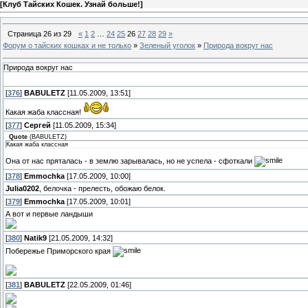
[
Клуб Тайских Кошек. Узнай больше!
]
Страница
26
из
29
«
1
2
…
24
25
26
27
28
29
»
Форум о тайских кошках и не только
»
Зеленый уголок
»
Природа вокруг нас
Природа вокруг нас
[
376
]
BABULETZ
[11.05.2009, 13:51]
Какая жаба классная!
[
377
]
Сергей
[11.05.2009, 15:34]
Quote
(
BABULETZ
)
Какая жаба классная
Она от нас пряталась - в землю зарывалась, но не успела - сфоткали
[
378
]
Emmochka
[17.05.2009, 10:00]
Julia0202
, белочка - прелесть, обожаю белок.
[
379
]
Emmochka
[17.05.2009, 10:01]
А вот и первые ландыши
[
380
]
Natik9
[21.05.2009, 14:32]
Побережье Приморского края
[
381
]
BABULETZ
[22.05.2009, 01:46]