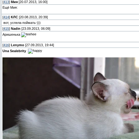
[
413
]
Мия
[20.07.2013, 16:00]
Ещё Мия:
[
414
]
КЛС
[20.08.2013, 20:39]
вот, успела поймать-)))
[
415
]
Nadin
[23.09.2013, 06:09]
Аришенька
[
416
]
Lenymo
[27.09.2013, 19:44]
Una Sealebrity