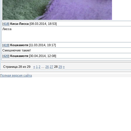
[
418
]
Киса-Лисса
[08.03.2014, 18:53]
Лисса
[
419
]
Кошкамотя
[11.03.2014, 19:17]
Смешнючие такие!
[
420
]
Кошкамотя
[30.04.2014, 12:08]
Страница
28
из
29
«
1
2
…
26
27
28
29
»
Полная версия сайта