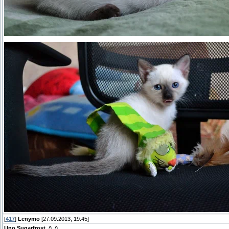
[
417
]
Lenymo
[27.09.2013, 19:45]
Uno Sugarfrost ^_^