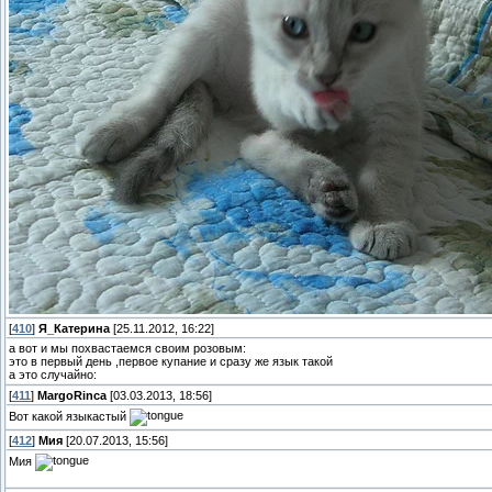
[
410
]
Я_Катерина
[25.11.2012, 16:22]
а вот и мы похвастаемся своим розовым:
это в первый день ,первое купание и сразу же язык такой
а это случайно:
[
411
]
MargoRinca
[03.03.2013, 18:56]
Вот какой языкастый
[
412
]
Мия
[20.07.2013, 15:56]
Мия