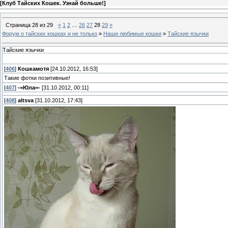
[
Клуб Тайских Кошек. Узнай больше!
]
Страница
28
из
29
«
1
2
…
26
27
28
29
»
Форум о тайских кошках и не только
»
Наши любимые кошки
»
Тайские язычки
Тайские язычки
[
406
]
Кошкамотя
[24.10.2012, 16:53]
Такие фотки позитивные!
[
407
]
-=Юла=-
[31.10.2012, 00:11]
[
408
]
altsva
[31.10.2012, 17:43]