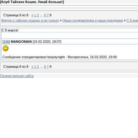
[
Клуб Тайских Кошек. Узнай больше!
]
Страница
8
из
8
«
1
2
…
6
7
8
Форум о тайских кошках и не только
»
Наши поздравлялки и наши праздники
»
С 8 ма
С 8 марта!
[
106
]
MANGOMAN
[15.02.2020, 18:07]
Сообщение отредактировал
beautynight
-
Воскресенье, 16.02.2020, 19:00
Страница
8
из
8
«
1
2
…
6
7
8
Полная версия сайта