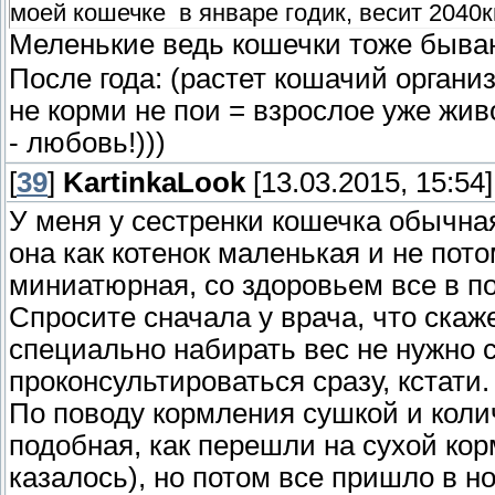
моей кошечке в январе годик, весит 2040к
Меленькие ведь кошечки тоже быв
После года: (растет кошачий организ
не корми не пои = взрослое уже жив
- любовь!)))
[
39
]
KartinkaLook
[13.03.2015, 15:54]
У меня у сестренки кошечка обычная 
она как котенок маленькая и не пото
миниатюрная, со здоровьем все в п
Спросите сначала у врача, что скаже
специально набирать вес не нужно с
проконсультироваться сразу, кстати.
По поводу кормления сушкой и коли
подобная, как перешли на сухой кор
казалось), но потом все пришло в н