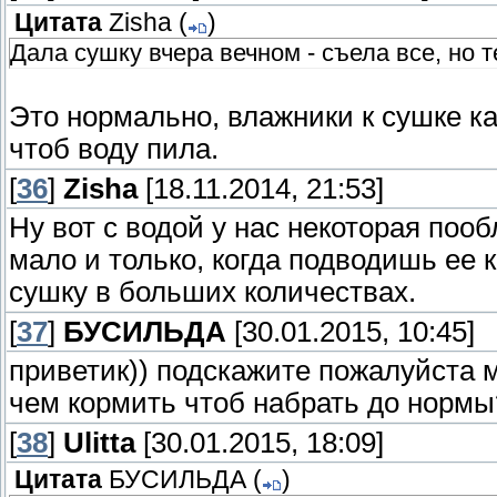
Цитата
Zisha
(
)
Дала сушку вчера вечном - съела все, но 
Это нормально, влажники к сушке ка
чтоб воду пила.
[
36
]
Zisha
[18.11.2014, 21:53]
Ну вот с водой у нас некоторая поо
мало и только, когда подводишь ее 
сушку в больших количествах.
[
37
]
БУСИЛЬДА
[30.01.2015, 10:45]
приветик)) подскажите пожалуйста м
чем кормить чтоб набрать до нормы
[
38
]
Ulitta
[30.01.2015, 18:09]
Цитата
БУСИЛЬДА
(
)