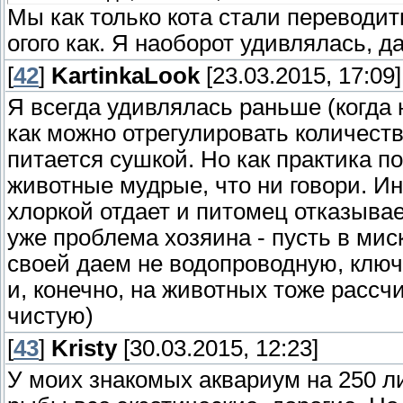
Мы как только кота стали переводить
огого как. Я наоборот удивлялась, 
[
42
]
KartinkaLook
[23.03.2015, 17:09]
Я всегда удивлялась раньше (когда 
как можно отрегулировать количеств
питается сушкой. Но как практика по
животные мудрые, что ни говори. Ин
хлоркой отдает и питомец отказывает
уже проблема хозяина - пусть в мис
своей даем не водопроводную, клю
и, конечно, на животных тоже расс
чистую)
[
43
]
Kristy
[30.03.2015, 12:23]
У моих знакомых аквариум на 250 лит