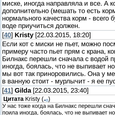
миске, иногда направляла и все. А 
дополнительно (мешать то есть корм
нормального качества корм - всего б
воде приучиться должен.
[
40
]
Kristy
[22.03.2015, 18:20]
Если кот с миски не пьет, можно пос
примеру часто пьет прям с крана, ко
Билнакс перешли сначала с водой п
иногда, боялась, что не выпивает н
мы вот так приноровились. Она у ме
в ванную стоит - мурлычит - я ее пу
[
41
]
Gilda
[22.03.2015, 23:40]
Цитата
Kristy
(
)
У нас тоже когда на Билнакс перешли сна
поила иногда, боялась, что не выпивает н