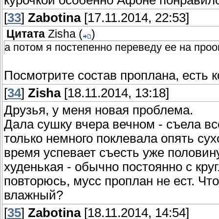
[
33
]
Zabotina
[17.11.2014, 22:53]
Цитата
Zisha
(
)
а потом я постепенно переведу ее на проо
Посмотрите состав проплана, есть к
[
34
]
Zisha
[18.11.2014, 13:18]
Друзья, у меня новая проблема.
Дала сушку вчера вечном - съела вс
только немного поклевала опять сух
время успевает съесть уже половин
худенькая - обычно постоянно с круг
повторюсь, мусс проплан не ест. Чт
влажный?
[
35
]
Zabotina
[18.11.2014, 14:54]