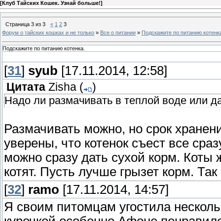
[
Клуб Тайских Кошек. Узнай больше!
]
Страница
3
из
3
«
1
2
3
Форум о тайских кошках и не только
»
Все о питании
»
Подскажите по питанию котенк
Подскажите по питанию котенка.
[
31
]
syub
[17.11.2014, 12:58]
Цитата
Zisha
(
)
Надо ли размачивать в теплой воде или да
Размачивать можно, но срок хранени
уверены, что котенок съест все сраз
можно сразу дать сухой корм. Коты 
котят. Пусть лучше грызет корм. Так
[
32
]
ramo
[17.11.2014, 14:57]
Я своим питомцам угостила несколь
курочкой особенно Афоне понравило