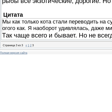
рыбы все экзотические, дорогие. Но 
Цитата
Мы как только кота стали переводить на су
огого как. Я наоборот удивлялась, даже м
Так чаще всего и бывает. Но не всег
Страница
3
из
3
«
1
2
3
Полная версия сайта