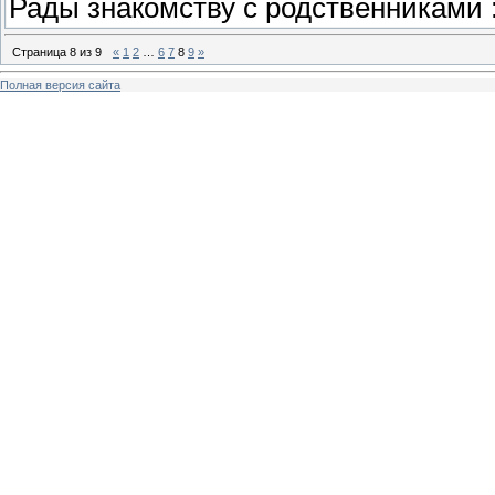
Рады знакомству с родственниками :
Страница
8
из
9
«
1
2
…
6
7
8
9
»
Полная версия сайта