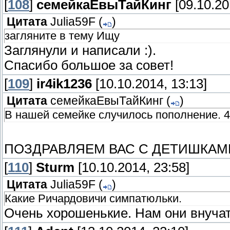
[
108
]
семейкаЕвыТайКинг
[09.10.20
Цитата
Julia59F
(
)
загляните в тему Ищу
Заглянули и написали :).
Спасибо большое за совет!
[
109
]
ir4ik1236
[10.10.2014, 13:13]
Цитата
семейкаЕвыТайКинг
(
)
В нашей семейке случилось пополнение. 4
ПОЗДРАВЛЯЕМ ВАС С ДЕТИШКАМИ
[
110
]
Sturm
[10.10.2014, 23:58]
Цитата
Julia59F
(
)
Какие Ричардовичи симпатюльки.
Очень хорошенькие. Нам они внучат