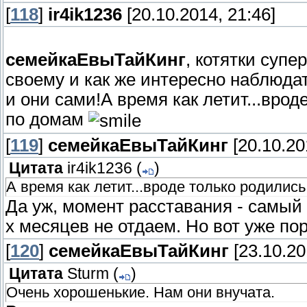
[
118
]
ir4ik1236
[20.10.2014, 21:46]
семейкаЕвыТайКинг
, котятки супе
своему и как же интересно наблюдат
и они сами!А время как летит...врод
по домам
[
119
]
семейкаЕвыТайКинг
[20.10.20
Цитата
ir4ik1236
(
)
А время как летит...вроде только родились
Да уж, момент расставания - самый 
х месяцев не отдаем. Но вот уже пор
[
120
]
семейкаЕвыТайКинг
[23.10.20
Цитата
Sturm
(
)
Очень хорошенькие. Нам они внучата.