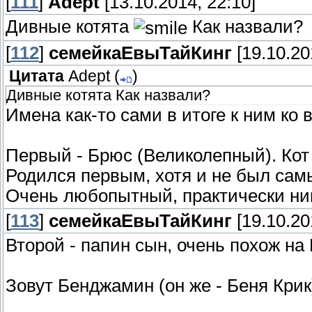
[
111
]
Adept
[13.10.2014, 22:10]
Дивные котята
Как назвали?
[
112
]
семейкаЕвыТайКинг
[19.10.20
Цитата
Adept
(
)
Дивные котята Как назвали?
Имена как-то сами в итоге к ним ко 
Первый - Брюс (Великолепный). Кот
Родился первым, хотя и не был са
Очень любопытный, практически ник
[
113
]
семейкаЕвыТайКинг
[19.10.20
Второй - папин сын, очень похож на
Зовут Бенджамин (он же - Беня Крик