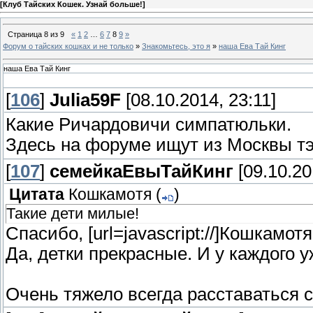
[
Клуб Тайских Кошек. Узнай больше!
]
Страница
8
из
9
«
1
2
…
6
7
8
9
»
Форум о тайских кошках и не только
»
Знакомьтесь, это я
»
наша Ева Тай Кинг
наша Ева Тай Кинг
[
106
]
Julia59F
[08.10.2014, 23:11]
Какие Ричардовичи симпатюльки.
Здесь на форуме ищут из Москвы тэ
[
107
]
семейкаЕвыТайКинг
[09.10.20
Цитата
Кошкамотя
(
)
Такие дети милые!
Спасибо, [url=javascript://]Кошкамотя[/
Да, детки прекрасные. И у каждого у
Очень тяжело всегда расставаться с