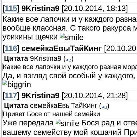
[
115
]
9Kristina9
[20.10.2014, 18:13]
Какие все лапочки и у каждого разн
вообще классная. С такого ракурса 
усикины щечки
[
116
]
семейкаЕвыТайКинг
[20.10.20
Цитата
9Kristina9
(
)
Какие все лапочки и у каждого разная мор
Да, и взгляд свой особый у каждого
[
117
]
9Kristina9
[20.10.2014, 21:28]
Цитата
семейкаЕвыТайКинг
(
)
Привет Босе от нашей семейки
Уже передала
Бося рад и отве
вашему семейству мой кошачий Пр