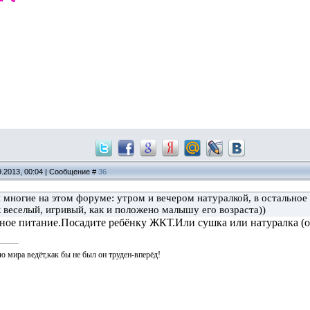
9.2013, 00:04 | Сообщение #
36
 многие на этом форуме: утром и вечером натуралкой, в остальное
 веселый, игривый, как и положено малышу его возраста))
ое питание.Посадите ребёнку ЖКТ.Или сушка или натуралка (о
ю мира ведёт,как бы не был он труден-вперёд!