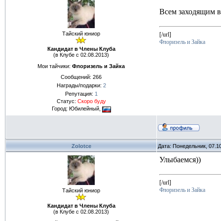
Всем заходящим в
Тайский юниор
[/url]
Флоризель и Зайка
Кандидат в Члены Клуба
(в Клубе с 02.08.2013)
Мои тайчики:
Флоризель и Зайка
Сообщений:
266
Награды/подарки:
2
Репутация:
1
Статус:
Скоро буду
Город: Юбилейный,
Zolotce
Дата: Понедельник, 07.1
Улыбаемся))
[/url]
Флоризель и Зайка
Тайский юниор
Кандидат в Члены Клуба
(в Клубе с 02.08.2013)