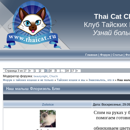
Thai Cat C
Клуб Тайских
Узнай боль
Главная
|
Форум
|
Статьи
|
Фо
3
Страница
3
из
17
«
1
2
4
5
…
16
17
»
Модератор форума:
,
beautynight
Chuchi
Форум о тайских кошках и не только
»
Тайские кошки и мы
»
Знакомьтесь, это я
»
Наш мал
Наш малыш Флоризель Блю
Zolotce
Дата: Воскресенье, 29.0
Спим на руках у 
помогаем готовит
обнюхиваем цвет