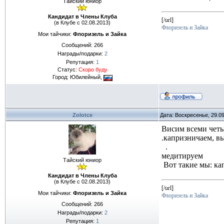
Тайский юниор
Кандидат в Члены Клуба
[/url]
(в Клубе с 02.08.2013)
Флоризель и Зайка
Мои тайчики:
Флоризель и Зайка
Сообщений:
266
Награды/подарки:
2
Репутация:
1
Статус:
Скоро буду
Город: Юбилейный,
Zolotce
Дата: Воскресенье, 29.0
Висим всеми четы
.капризничаем, в
.
медитируем
Тайский юниор
Вот такие мы: ка
Кандидат в Члены Клуба
(в Клубе с 02.08.2013)
[/url]
Мои тайчики:
Флоризель и Зайка
Флоризель и Зайка
Сообщений:
266
Награды/подарки:
2
Репутация:
1