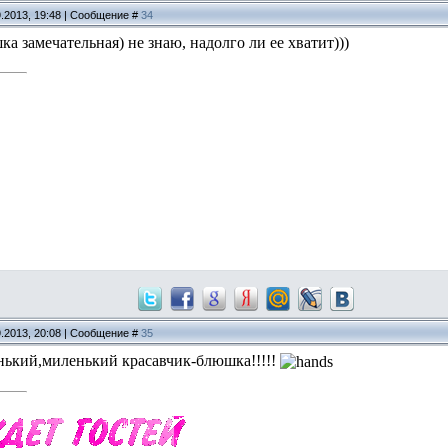
9.2013, 19:48 | Сообщение #
34
шка замечательная) не знаю, надолго ли ее хватит)))
9.2013, 20:08 | Сообщение #
35
нький,миленький красавчик-блюшка!!!!!