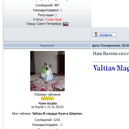
Сообщений:
887
Награды/подарки:
9
Репутация:
2
Статус:
Скоро буду
Город: Санкт-Петербург,
Koponen
Дата: Понедельник, 30.0
Наш Валтик-сил-п
Обожаю тайчиков
Член Клуба
(в Клубе с 21.11.2012)
Мои тайчики:
Valtias.В сердце-Кузя и Шерпик.
Сообщений:
1232
Награды/подарки:
12