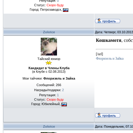
Репутация:
0
Статус:
Скоро буду
Город: Петрозаводск,
Zolotce
Дата: Четверг, 03.10.201
Кошкамотя
, соб
[/url]
Флоризель и Зайка
Тайский юниор
Кандидат в Члены Клуба
(в Клубе с 02.08.2013)
Мои тайчики:
Флоризель и Зайка
Сообщений:
266
Награды/подарки:
2
Репутация:
1
Статус:
Скоро буду
Город: Юбилейный,
Zolotce
Дата: Понедельник, 07.1