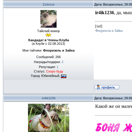
Zolotce
Дата: Воскресенье, 29.0
ir4ik1236
, да, мы
[/url]
Флоризель и Зайка
Тайский юниор
Кандидат в Члены Клуба
(в Клубе с 02.08.2013)
Мои тайчики:
Флоризель и Зайка
Сообщений:
266
Награды/подарки:
2
Репутация:
1
Статус:
Скоро буду
Город: Юбилейный,
ir4ik1236
Дата: Воскресенье, 29.0
Какой же он мале