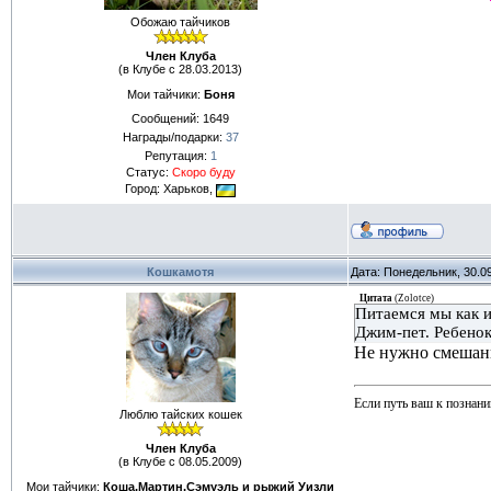
Обожаю тайчиков
Член Клуба
(в Клубе с 28.03.2013)
Мои тайчики:
Боня
Сообщений:
1649
Награды/подарки:
37
Репутация:
1
Статус:
Скоро буду
Город: Харьков,
Кошкамотя
Дата: Понедельник, 30.0
Цитата
(
Zolotce
)
Питаемся мы как и
Джим-пет. Ребенок
Не нужно смешанн
Если путь ваш к познани
Люблю тайских кошек
Член Клуба
(в Клубе с 08.05.2009)
Мои тайчики:
Коша,Мартин,Сэмуэль и рыжий Уизли