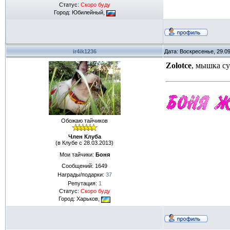
Статус:
Скоро буду
Город: Юбилейный,
ir4ik1236
Дата: Воскресенье, 29.0
Zolotce
, мышка с
Обожаю тайчиков
Член Клуба
(в Клубе с 28.03.2013)
Мои тайчики:
Боня
Сообщений:
1649
Награды/подарки:
37
Репутация:
1
Статус:
Скоро буду
Город: Харьков,