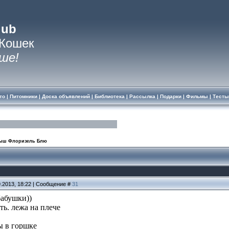
lub
 Кошек
ше!
то
|
Питомники
|
Доска объявлений
|
Библиотека
|
Рассылка
|
Подарки
|
Фильмы
|
Тесты
ыш Флоризель Блю
9.2013, 18:22 | Сообщение #
31
бабушки))
ь. лежа на плече
ы в горшке