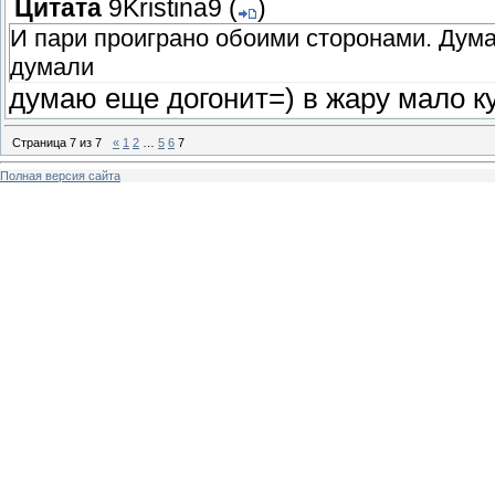
Цитата
9Kristina9
(
)
И пари проиграно обоими сторонами. Дума
думали
думаю еще догонит=) в жару мало к
Страница
7
из
7
«
1
2
…
5
6
7
Полная версия сайта