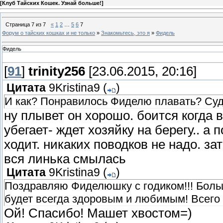
[
Клуб Тайских Кошек. Узнай больше!
]
Страница
7
из
7
«
1
2
…
5
6
7
Форум о тайских кошках и не только
»
Знакомьтесь, это я
»
Фидель
Фидель
[
91
]
trinity256
[23.06.2015, 20:16]
Цитата
9Kristina9
(
)
И как? Понравилось Фиделю плавать? Судя
ну плывет он хорошо. боится когда в
убегает- ждет хозяйку на берегу.. а 
ходит. никаких поводков не надо. за
вся линька смылась
Цитата
9Kristina9
(
)
Поздравляю Фиделюшку с годиком!!! Боль
будет всегда здоровым и любимым! Всего 
Ой! Спасибо! Машет хвостом=)