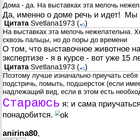
Дома - да. На выставках эта мелочь неже
Да, именно о доме речь и идет! Мы
Цитата
Svetlana1973
(
)
На выставках эта мелочь нежелательна. Хо
сквозь пальцы, но до поры до времени
О том, что выставочное животное н
экспертизе - я в курсе - вот уже 15 л
Цитата
Svetlana1973
(
)
Поэтому лучше изначально приучать себя и
подстричь, помыть, подшерсток (если имее
надлежащий вид, если в этом есть необхо
Стараюсь
я: и сама приучатьс
понадобится.
anirina80
,