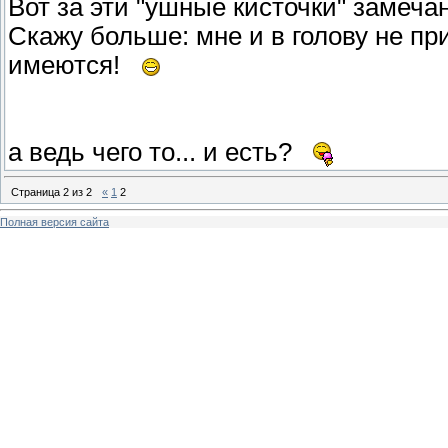
Вот за эти "ушные кисточки" замечан
Скажу больше: мне и в голову не при
имеются!
а ведь чего то... и есть?
Страница
2
из
2
«
1
2
Полная версия сайта