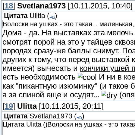
[
18
]
Svetlana1973
[10.11.2015, 10:40]
Цитата
Ulitta
(
)
Волоски на ушках - это такая... маленькая
Дома - да. На выставках эта мелоч
смотрят порой на это у тайцев скво
породах сразу-же баллы снимут. По
других к тому, что перед выставкой 
имеется) вычесать и
кончики ушей 
есть необходимость
И ни в ко
как "пикантную изюминку" (и такое 
а за спиной еще и осудят...
(опят
[
19
]
Ulitta
[10.11.2015, 20:11]
Цитата
Svetlana1973
(
)
Цитата Ulitta ()Волоски на ушках - это так