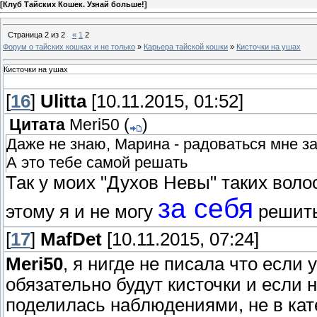
[
Клуб Тайских Кошек. Узнай больше!
]
Страница
2
из
2
«
1
2
Форум о тайских кошках и не только
»
Карьера тайской кошки
»
Кисточки на ушах
Кисточки на ушах
[
16
]
Ulitta
[10.11.2015, 01:52]
Цитата
Meri50
(
)
Даже не знаю, Марина - радоваться мне за 
А это тебе самой решать
Так у моих "Духов Невы" таких воло
за себя
этому я и не могу
решить
[
17
]
MafDet
[10.11.2015, 07:24]
Meri50
, я нигде не писала что если
обязательно будут кисточки и если н
поделилась наблюдениями, не в кат