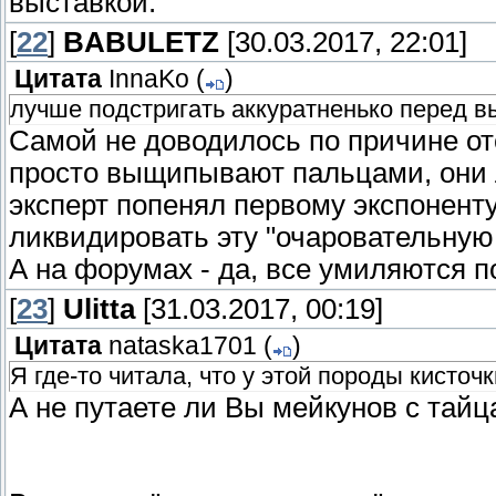
выставкой.
[
22
]
BABULETZ
[30.03.2017, 22:01]
Цитата
InnaKo
(
)
лучше подстригать аккуратненько перед в
Самой не доводилось по причине отс
просто выщипывают пальцами, они л
эксперт попенял первому экспонент
ликвидировать эту "очаровательную 
А на форумах - да, все умиляются по
[
23
]
Ulitta
[31.03.2017, 00:19]
Цитата
nataska1701
(
)
Я где-то читала, что у этой породы кисточ
А не путаете ли Вы мейкунов с т