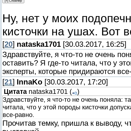
Ну, нет у моих подопечн
кисточки на ушах. Вот 
[
20
]
nataska1701
[30.03.2017, 16:25]
Здравствуйте, я что-то не очень пон
оставить? Я где-то читала, что у э
эксперты, которые придираются все
[
21
]
InnaKo
[30.03.2017, 17:20]
Цитата
nataska1701
(
)
Здравствуйте, я что-то не очень поняла: т
читала, что у этой породы кисточки допу
все-равно.
Прочитав темку, пришла к выводу, ч