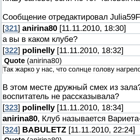
Сообщение отредактировал
Julia59
[
321
]
anirina80
[11.11.2010, 18:30]
а вы в каком клубе?
[
322
]
polinelly
[11.11.2010, 18:32]
Quote
(
anirina80
)
Так жарко у нас, что солнце голову нагрел
В этом месте дружный смех из зала?
воспитатель не рассказывала?
[
323
]
polinelly
[11.11.2010, 18:34]
anirina80
, Клуб называется Вариет
[
324
]
BABULETZ
[11.11.2010, 22:24]