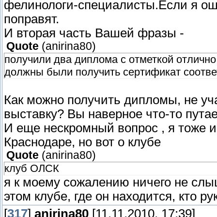
фелинологи-специалисты.Если я ош
поправят.
И вторая часть Вашей фразы -
Quote
(
anirina80
)
получили два диплома с отметкой отлично
должны были получить сертификат соответ
Как можно получить дипломы, не уч
выставку? Вы наверное что-то пута
И еще нескромный вопрос , я тоже 
Краснодаре, но вот о клубе
Quote
(
anirina80
)
клуб ОЛСК
я к моему сожалению ничего не слы
этом клубе, где он находится, кто ру
[
317
]
anirina80
[11.11.2010, 17:39]