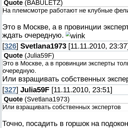
Quote
(
BABULETZ
)
На племсмотре работают не клубные фелино
Это в Москве, а в провинции экспер
ждать очередную.
[
326
]
Svetlana1973
[11.11.2010, 23:37
Quote
(
Julia59F
)
Это в Москве, а в провинции эксперты тол
очередную.
Или взращивать собственных экспе
[
327
]
Julia59F
[11.11.2010, 23:51]
Quote
(
Svetlana1973
)
Или взращивать собственных экспертов
Точно, посадить в горшок на подоко