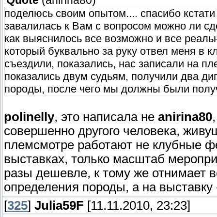
Quote
(
anirina80
)
поделюсь своим опытом.... спасибо кстати
завалилась к Вам с вопросом можно ли сде
как выяснилось все возможно и все реальн
который буквально за руку отвел меня в 
съездили, показались, нас записали на п
показались двум судьям, получили два ди
породы, после чего мы должны были получ
polinelly
, это написала не
anirina80
совершенно другого человека, живущ
племсмотре работают не клубные фел
выставках, только масштаб меропри
разы дешевле, к тому же отнимает в
определения породы, а на выставку
[
325
]
Julia59F
[11.11.2010, 23:23]