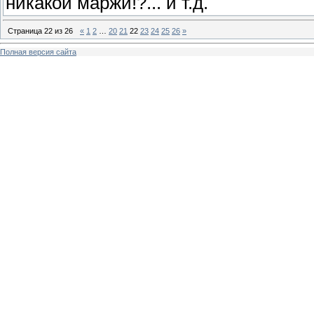
никакой маржи!?... и т.д.
Страница
22
из
26
«
1
2
…
20
21
22
23
24
25
26
»
Полная версия сайта