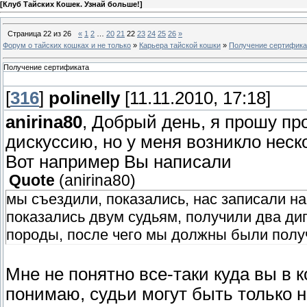
[
Клуб Тайских Кошек. Узнай больше!
]
Страница
22
из
26
«
1
2
…
20
21
22
23
24
25
26
»
Форум о тайских кошках и не только
»
Карьера тайской кошки
»
Получение сертифика
Получение сертификата
[
316
]
polinelly
[11.11.2010, 17:18]
anirina80
, Добрый день, я прошу п
дискуссию, но у меня возникло неск
Вот например Вы написали
Quote
(
anirina80
)
мы съездили, показались, нас записали н
показались двум судьям, получили два ди
породы, после чего мы должны были получ
Мне не понятно все-таки куда вы в 
понимаю, судьи могут быть только н