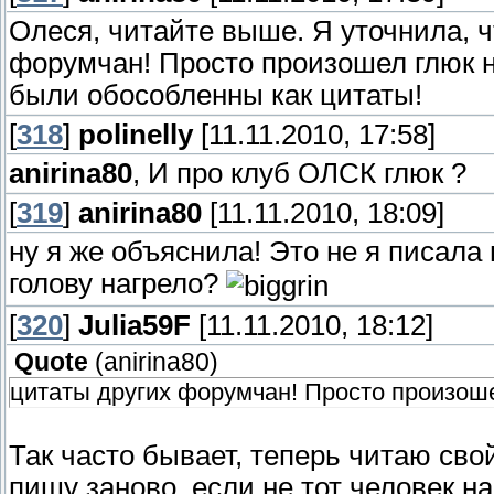
Олеся, читайте выше. Я уточнила, ч
форумчан! Просто произошел глюк 
были обособленны как цитаты!
[
318
]
polinelly
[11.11.2010, 17:58]
anirina80
, И про клуб ОЛСК глюк ?
[
319
]
anirina80
[11.11.2010, 18:09]
ну я же объяснила! Это не я писала 
голову нагрело?
[
320
]
Julia59F
[11.11.2010, 18:12]
Quote
(
anirina80
)
цитаты других форумчан! Просто произош
Так часто бывает, теперь читаю сво
пишу заново, если не тот человек н