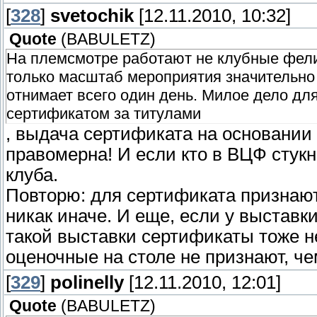
[
328
]
svetochik
[12.11.2010, 10:32]
Quote
(
BABULETZ
)
На племсмотре работают не клубные фелино
только масштаб мероприятия значительно 
отнимает всего один день. Милое дело для
сертификатом за титулами
, выдача сертификата на основании 
правомерна! И если кто в ВЦФ стукн
клуба.
Повторю: для сертификата призна
никак иначе. И еще, если у выста
такой выставки сертификаты тоже не
оценочные на столе не признают, че
[
329
]
polinelly
[12.11.2010, 12:01]
Quote
(
BABULETZ
)