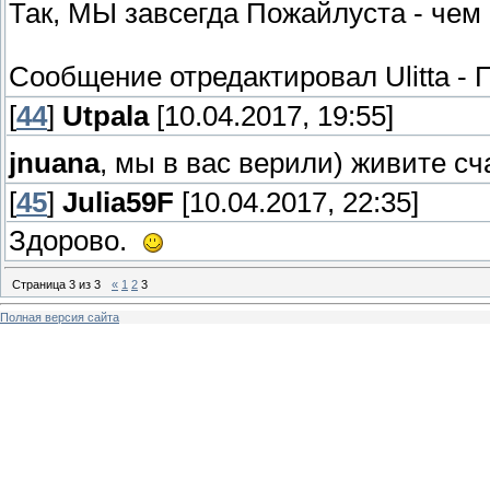
Так, МЫ завсегда Пожайлуста - чем
Сообщение отредактировал
Ulitta
-
П
[
44
]
Utpala
[10.04.2017, 19:55]
jnuana
, мы в вас верили) живите с
[
45
]
Julia59F
[10.04.2017, 22:35]
Здорово.
Страница
3
из
3
«
1
2
3
Полная версия сайта