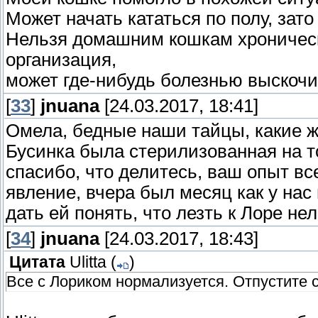
Может начать кататься по полу, зат
Нельзя домашним кошкам хронически
организация,
может где-нибудь болезнью выскочи
[
33
]
jnuana
[24.03.2017, 18:41]
Омела, бедные наши тайцы, какие ж
Бусинка была стерилизованная на т
спасибо, что делитесь, ваш опыт вс
явление, вчера был месяц как у на
дать ей понять, что лезть к Лоре не
[
34
]
jnuana
[24.03.2017, 18:43]
Цитата
Ulitta
(
)
Все с Лориком нормализуется. Отпустите с