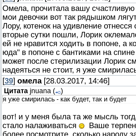
Омела, прочитала вашу счастливую 
мои девочки вот так рядышком лягут
Лору, котенок на удивление отнесся 
вторые сутки пошли, Лорик оклемал
ей не нравится ходить в попоне, а к
юда" в попоне с бантиками на спин
может после стерилизации Лорик сме
надеяться не стоит, я уже смирилась 
[
39
]
омела
[28.03.2017, 14:46]
Цитата
jnuana
(
)
я уже смирилась - как будет, так и будет
вот! и у меня была та же мысль тогда
стало налаживаться
Ваше терпени
более посмотрите, сколько народу за 