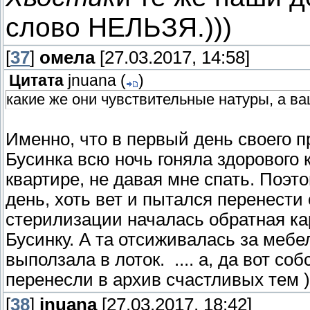
слово НЕЛЬЗЯ.)))
[
37
]
омела
[27.03.2017, 14:58]
Цитата
jnuana
(
)
какие же они чувствительные натуры, а в
Именно, что в первый день своего
Бусинка всю ночь гоняла здорового 
квартире, не давая мне спать. Поэ
день, хоть вет и пытался перенести
стерилизации началась обратная ка
Бусинку. А та отсиживалась за мебе
выползала в лоток. .... а, да вот с
перенесли в архив счастливых тем )) 
[
38
]
jnuana
[27.03.2017, 18:42]