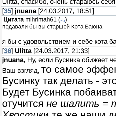
Ulitta, спасибо, очень стараюсь себ
[
35
]
jnuana
[24.03.2017, 18:51]
Цитата
mihrimah61
(
)
подавали бы вы старшей Кота Баюна
я бы с удовольствием и себе кота б
[
36
]
Ulitta
[24.03.2017, 21:33]
jnuana
, Ну, если Бусинка обижает ч
то самое эффек
Ваш взгляд,
Бусинку так делать - эт
Будет Бусинка побаиват
отучится
не шалить =
Хвостик
и те же наши 