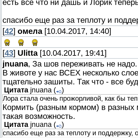
есть все что ни дашь и Лорик тепе
спасибо еще раз за теплоту и подде
[
42
]
омела
[10.04.2017, 14:40]
[
43
]
Ulitta
[10.04.2017, 19:41]
jnuana
, За шов переживать не надо
В животе у нас ВСЕХ несколько слое
тщательно зашиты. Так что - все бу
Цитата
jnuana
(
)
Лора стала очень прожорливой, как бы теп
Кормить (разным кормом) в разных 
такая возможность.
Цитата
jnuana
(
)
спасибо еще раз за теплоту и поддержку, 