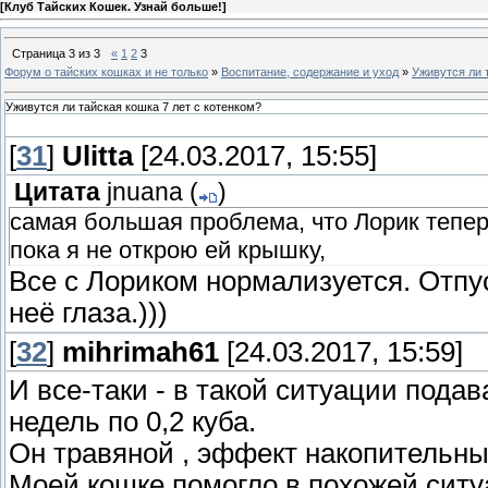
[
Клуб Тайских Кошек. Узнай больше!
]
Страница
3
из
3
«
1
2
3
Форум о тайских кошках и не только
»
Воспитание, содержание и уход
»
Уживутся ли 
Уживутся ли тайская кошка 7 лет с котенком?
[
31
]
Ulitta
[24.03.2017, 15:55]
Цитата
jnuana
(
)
самая большая проблема, что Лорик теперь
пока я не открою ей крышку,
Все с Лориком нормализуется. Отпу
неё глаза.)))
[
32
]
mihrimah61
[24.03.2017, 15:59]
И все-таки - в такой ситуации пода
недель по 0,2 куба.
Он травяной , эффект накопительн
Моей кошке помогло в похожей ситу