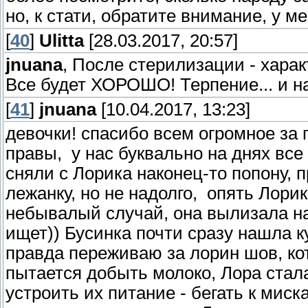
но, к стати, обратите внимание, у 
[
40
]
Ulitta
[28.03.2017, 20:57]
jnuana
, После стерилизации - харак
Все будет ХОРОШО! Терпение... и на
[
41
]
jnuana
[10.04.2017, 13:23]
девочки! спасибо всем огромное за
правы, у нас буквально на днях все
сняли с Лорика наконец-то попону, 
лежанку, но не надолго, опять Лорик
небывалый случай, она вылизала нак
ищет)) Бусинка почти сразу нашла к
правда переживаю за лорин шов, ко
пытается добыть молоко, Лора стал
устроить их питание - бегать к мис