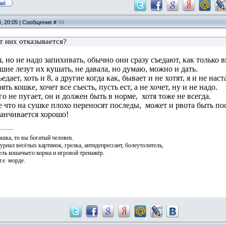
4, 20:05 | Сообщение #
34
т них отказывается?
, но не надо запихивать, обычно они сразу съедают, как только 
ие лезут их кушать, не давала, но думаю, можно и дать.
едает, хоть и 8, а другие когда как, бывает и не хотят, я и не нас
ь кошке, хочет все съесть, пусть ест, а не хочет, ну и не надо.
о не пугает, он и должен быть в норме, хотя тоже не всегда.
те что на сушке плохо переносят последы, может и рвота быть п
канчивается хорошо!
ошка, то вы богатый человек.
журнал весёлых картинок, грелка, антидепрессант, болеутолитель,
ль кошачьего корма и игровой тренажёр.
.е. морде.