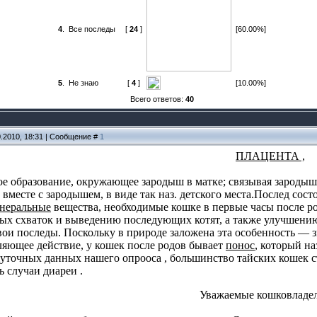
4
.
Все последы
[
24
]
[60.00%]
5
.
Не знаю
[
4
]
[10.00%]
Всего ответов:
40
0.2010, 18:31 | Сообщение #
1
ПЛАЦЕНТА ,
ое образование, окружающее зародыш в матке; связывая зародыш 
вместе с зародышем, в виде так наз. детского места.Послед сост
инеральные
вещества, необходимые кошке в первые часы после р
х схваток и выведению последующих котят, а также улучшени
ои последы. Поскольку в природе заложена эта особенность — з
ляющее действие, у кошек после родов бывает
понос
, который н
уточных данных нашего опрооса , большинство тайских кошек съ
ь случаи диареи .
Уважаемые кошковладе