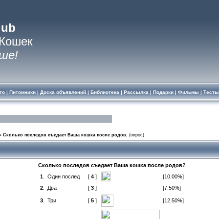
lub
 Кошек
ше!
то
|
Питомники
|
Доска объявлений
|
Библиотека
|
Рассылка
|
Подарки
|
Фильмы
|
Тесты
»
Сколько последов съедает Ваша кошка после родов.
(опрос)
Сколько последов съедает Ваша кошка после родов?
1
.
Один послед
[
4
]
[10.00%]
2
.
Два
[
3
]
[7.50%]
3
.
Три
[
5
]
[12.50%]