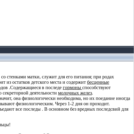
со стенками матки, служит для его питания; при родах
оит из остатков детского места и содержит
бесценные
одов .Содержащиеся в последе
гормоны
способствуют
ю секреторной деятельности
молочных желез
.
начит, она физиологически необходима, но их поедание иногда
азывают физиологическим. Через 1-2 дня он проходит.
едают все последы . В основном без вредных последсвий для
льцы!