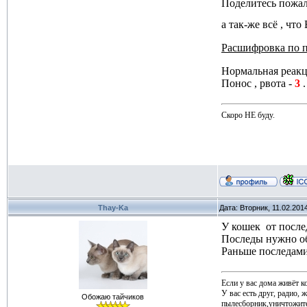
Поделитесь пожал
а так-же всё , чт
Расшифровка по п
Нормальная реакц
Понос , рвота -
3
.
Скоро НЕ буду.
Thay-Ka
Дата: Вторник, 11.02.201
У кошек от после
Последы нужно об
Раньше последами 
Если у вас дома живёт к
У вас есть друг, радио, 
Обожаю тайчиков
пылесборник,уничтожите