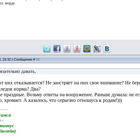
.е. морде.
4, 19:32 | Сообщение #
32
зательно давать,
от них отказывается? Не заостряет на них свое внимание? Не бе
следов норма? Два?
е праздные. Возьму ответы на вооружение. Раньше думала: не ес
о, хромает. А казалось, что серьезно отношусь к родам!)))
симся
 -
статус
айнлайн)