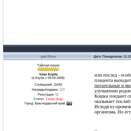
gali-23rus
Дата: Понедельник, 11.1
Тайская кошка
Член Клуба
или послед - особ
(в Клубе с 09.09.2008)
плацента выходит 
Сообщений:
11040
питательные и м
Награды/подарки:
223
улучшению родовы
Репутация:
82
Кошки поедают св
Статус:
Скоро буду
оказывает послаб
Город: Краснодарский край,
Исходя из промеж
организма. Но ест