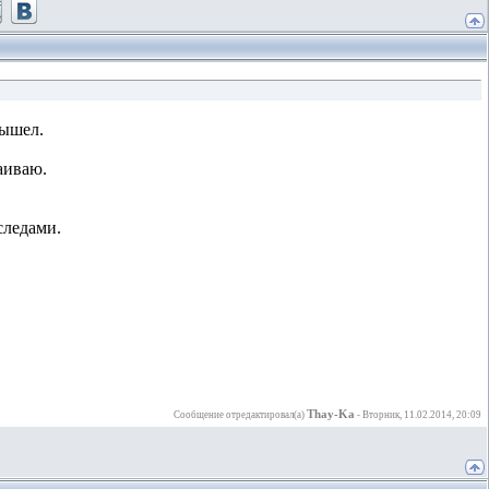
вышел.
таиваю.
оследами.
Thay-Ka
Сообщение отредактировал(а)
-
Вторник, 11.02.2014, 20:09