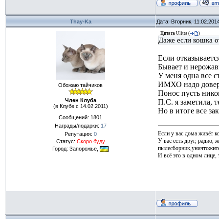
Thay-Ka
Дата: Вторник, 11.02.201
Цитата
Ulitta
(
)
Даже если кошка о
Если отказывается
Бывает и нерожавш
У меня одна все съ
ИМХО надо доверят
Обожаю тайчиков
Понос пусть никог
Член Клуба
П.С. я заметила, 
(в Клубе с 14.02.2011)
Но в итоге все за
Сообщений:
1801
Награды/подарки:
17
Если у вас дома живёт к
Репутация:
0
У вас есть друг, радио, 
Статус:
Скоро буду
пылесборник,уничтожите
Город: Запорожье,
И всё это в одном лице, т