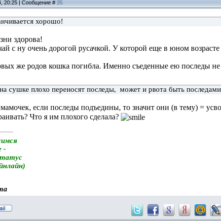
4, 20:25 | Сообщение #
35
канчивается хорошо!
зни здорова!
ай с ну очень дорогой русачкой. У которой еще в юном возрасте
ервых же родов кошка погибла. Именно съеденные ею последы не
о на сушке плохо переносят последы, может и рвота быть последами
мамочек, если последы подъедины, то значит они (в тему) = усв
раивать? Что я им плохого сделала?
симся
 -
статус
айнлайн)
та