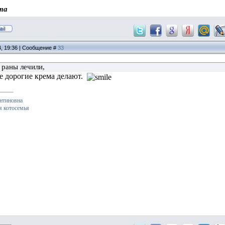
та
4, 19:36 | Сообщение #
33
 раны лечили,
е дорогие крема делают.
нтиновна
я котосемья