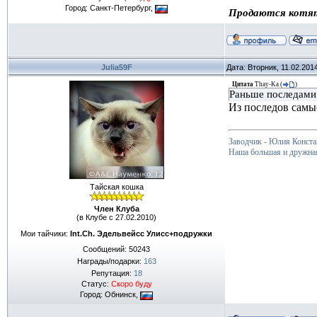
Город: Санкт-Петербург,
Продаются котя
Julia59F
Дата: Вторник, 11.02.201
Цитата
Thay-Ka
(
)
Раньше последами
Из последов самы
Заводчик - Юлия Конста
Наша большая и дружна
Тайская кошка
Член Клуба
(в Клубе с 27.02.2010)
Мои тайчики:
Int.Ch. Эдельвейсс Улисс+подружки
Сообщений:
50243
Награды/подарки:
163
Репутация:
18
Статус:
Скоро буду
Город: Обнинск,