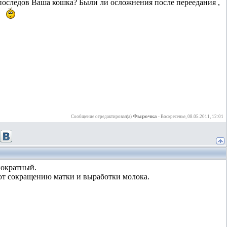
последов Ваша кошка? Были ли осложнения после переедания ,
Фырочка
Сообщение отредактировал(а)
-
Воскресенье, 08.05.2011, 12:01
нократный.
уют сокращению матки и выработки молока.