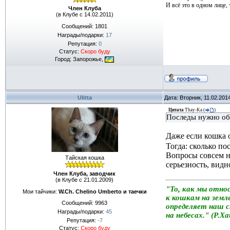
И всё это в одном лице, т
Член Клуба
(в Клубе с 14.02.2011)
Сообщений:
1801
Награды/подарки:
17
Репутация:
0
Статус:
Скоро буду
Город: Запорожье,
Ulitta
Дата: Вторник, 11.02.201
Цитата
Thay-Ka
(
)
Последы нужно обя
Даже если кошка 
Тогда: сколько по
Вопросы совсем н
Тайская кошка
серьезность, видн
Член Клуба, заводчик
(в Клубе с 21.01.2009)
"То, как мы отно
Мои тайчики:
W.Ch. Chelino Umberto и таечки
к кошкам на земле
Сообщений:
9963
определяет наш 
Награды/подарки:
45
на небесах." (Р.Х
Репутация:
-7
Статус:
Скоро буду