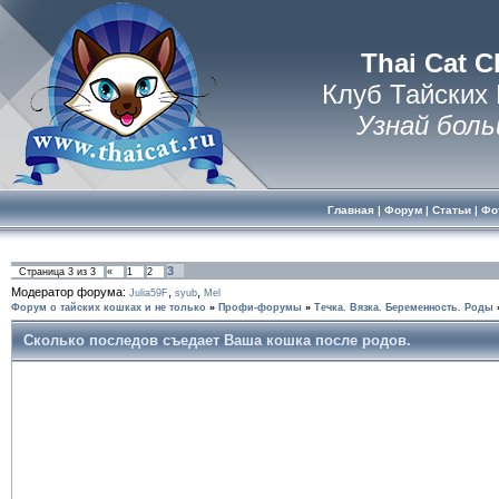
Thai Cat C
Клуб Тайских
Узнай боль
Главная
|
Форум
|
Статьи
|
Фо
3
Страница
3
из
3
«
1
2
Модератор форума:
,
,
Julia59F
syub
Mel
Форум о тайских кошках и не только
»
Профи-форумы
»
Течка. Вязка. Беременность. Роды
Сколько последов съедает Ваша кошка после родов.