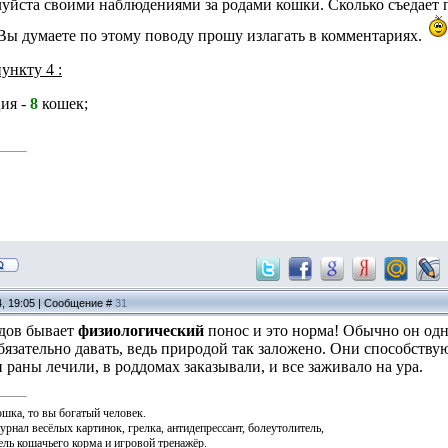
уйста своими наблюдениями за родами кошки. Сколько съедает 
о Вы думаете по этому поводу прошу излагать в комментариях.
ункту 4 :
ия -
8
кошек;
4, 19:05 | Сообщение #
31
дов бывает
физиологический
понос и это норма! Обычно он од
язательно давать, ведь природой так заложено. Они способств
раны лечили, в роддомах заказывали, и все заживало на ура.
ошка, то вы богатый человек.
журнал весёлых картинок, грелка, антидепрессант, болеутолитель,
ль кошачьего корма и игровой тренажёр.