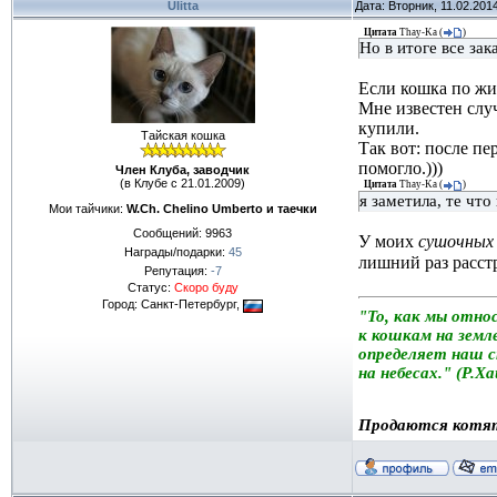
Ulitta
Дата: Вторник, 11.02.201
Цитата
Thay-Ka
(
)
Но в итоге все за
Если кошка по жи
Мне известен случ
купили.
Тайская кошка
Так вот: после п
помогло.)))
Член Клуба, заводчик
(в Клубе с 21.01.2009)
Цитата
Thay-Ka
(
)
я заметила, те чт
Мои тайчики:
W.Ch. Chelino Umberto и таечки
Сообщений:
9963
У моих
сушочных
Награды/подарки:
45
лишний раз расст
Репутация:
-7
Статус:
Скоро буду
Город: Санкт-Петербург,
"То, как мы отно
к кошкам на земле
определяет наш 
на небесах." (Р.Х
Продаются котя