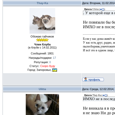
Thay-Ka
Дата: Вторник, 11.02.201
Цитата
Ulitta
(
)
. У которой еще в
Не повязали бы бе
ИМХО не в послед
Обожаю тайчиков
Если у вас дома живёт к
У вас есть друг, радио, 
Член Клуба
пылесборник,уничтожите
(в Клубе с 14.02.2011)
И всё это в одном лице, т
Сообщений:
1801
Награды/подарки:
17
Репутация:
0
Статус:
Скоро буду
Город: Запорожье,
Ulitta
Дата: Среда, 12.02.2014
Цитата
Thay-Ka
(
)
ИМХО не в последа
Не вникала я в пр
я не знаю Ни до р