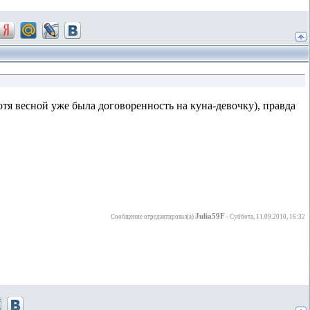
(хотя весной уже была договоренность на куна-девочку), правда
Julia59F
Сообщение отредактировал(а)
-
Суббота, 11.09.2010, 16:32