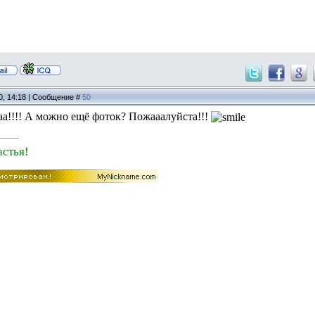
0, 14:18 | Сообщение #
50
аа!!!! А можно ещё фоток? Пожааалуйста!!!
стья!