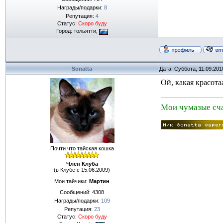
Награды/подарки:
8
Репутация:
4
Статус:
Скоро буду
Город: тольятти,
Sonatta
Дата: Суббота, 11.09.201
Ой, какая красота
Мои чумазые сча
Почти что тайская кошка
Член Клуба
(в Клубе с 15.06.2009)
Мои тайчики:
Мартин
Сообщений:
4308
Награды/подарки:
109
Репутация:
23
Статус:
Скоро буду