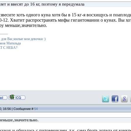
лет и ввесят до 16 кг, поэтому я передумала
звесите хоть одного куна хотя бы в 15 кг-я восхищусь и поаплоди
-12. Хватит распространять мифы гигантомании о кунах. Вы хоть
ру меньше,значительно.
для Вас,милые мои девочки :)
 моя Матильда
Т С НЕБА?
0, 16:56 | Сообщение #
54
меньше,значительно.
кунах и общалась с питомниками, т.к. сама брать хотела от кон