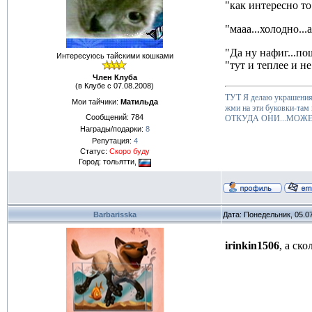
"как интересно то
"мааа...холодно...
"Да ну нафиг...п
Интересуюсь тайскими кошками
"тут и теплее и н
Член Клуба
(в Клубе с 07.08.2008)
ТУТ Я делаю украшения 
Мои тайчики:
Матильда
жми на эти буковки-там
Сообщений:
784
ОТКУДА ОНИ...МОЖЕ
Награды/подарки:
8
Репутация:
4
Статус:
Скоро буду
Город: тольятти,
Barbarisska
Дата: Понедельник, 05.0
irinkin1506
, а ск