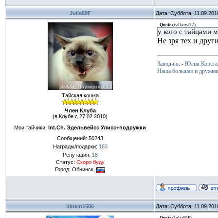
Julia59F
Дата: Суббота, 11.09.201
Quote
(
valkirya77
)
у кого с тайцами 
Не зря тех и друг
Заводчик - Юлия Конста
Наша большая и дружна
Тайская кошка
Член Клуба
(в Клубе с 27.02.2010)
Мои тайчики:
Int.Ch. Эдельвейсс Улисс+подружки
Сообщений:
50243
Награды/подарки:
163
Репутация:
18
Статус:
Скоро буду
Город: Обнинск,
irinkin1506
Дата: Суббота, 11.09.201