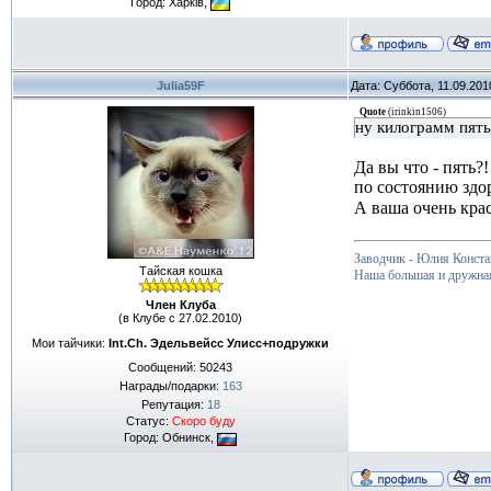
Город: Харкiв,
Julia59F
Дата: Суббота, 11.09.201
Quote
(
irinkin1506
)
ну килограмм пять 
Да вы что - пять?
по состоянию здо
А ваша очень крас
Заводчик - Юлия Конста
Тайская кошка
Наша большая и дружна
Член Клуба
(в Клубе с 27.02.2010)
Мои тайчики:
Int.Ch. Эдельвейсс Улисс+подружки
Сообщений:
50243
Награды/подарки:
163
Репутация:
18
Статус:
Скоро буду
Город: Обнинск,