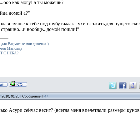
...ооо как могу! а ты можешь?"
айда домой а?"
ошла я лучше к тебе под шубу,таааак...ухи сложить,для пущего
е страшно...и вообще...домой пошли!"
для Вас,милые мои девочки :)
 моя Матильда
Т С НЕБА?
7.2010, 01:25 | Сообщение #
47
олько Асури сейчас весит? (всегда меня впечетляли размеры куно