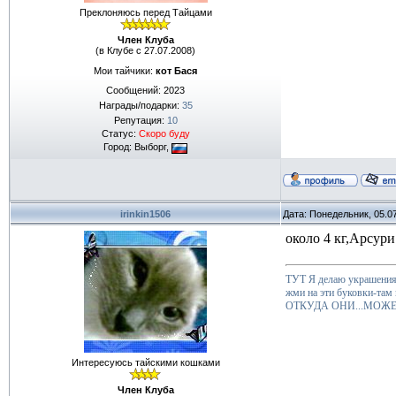
Преклоняюсь перед Тайцами
Член Клуба
(в Клубе с 27.07.2008)
Мои тайчики:
кот Бася
Сообщений:
2023
Награды/подарки:
35
Репутация:
10
Статус:
Скоро буду
Город: Выборг,
irinkin1506
Дата: Понедельник, 05.0
около 4 кг,Арсури
ТУТ Я делаю украшения 
жми на эти буковки-там
ОТКУДА ОНИ...МОЖЕ
Интересуюсь тайскими кошками
Член Клуба