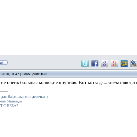
7.2010, 01:47 | Сообщение #
48
 не очень большая кошка,не крупная. Вот коты да...впечатляют,а
для Вас,милые мои девочки :)
 моя Матильда
Т С НЕБА?