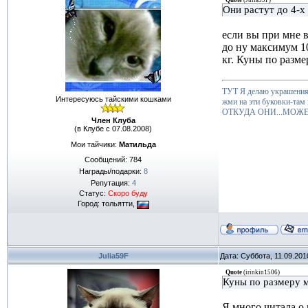
Quote
(
Julia59F
)
Они растут до 4-х 
если вы при мне в
до ну максимум 10
кг. Куны по разме
ТУТ Я делаю украшения 
Интересуюсь тайскими кошками
жми на эти буковки-там
ОТКУДА ОНИ...МОЖЕ
Член Клуба
(в Клубе с 07.08.2008)
Мои тайчики:
Матильда
Сообщений:
784
Награды/подарки:
8
Репутация:
4
Статус:
Скоро буду
Город: тольятти,
Julia59F
Дата: Суббота, 11.09.201
Quote
(
irinkin1506
)
Куны по размеру 
Я много читала о 