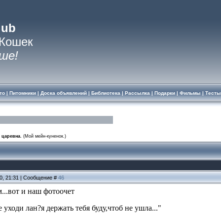
lub
 Кошек
ше!
то
|
Питомники
|
Доска объявлений
|
Библиотека
|
Рассылка
|
Подарки
|
Фильмы
|
Тесты
 царевна.
(Мой мейн-куненок.)
10, 21:31 | Сообщение #
46
...вот и наш фотоочет
 уходи лан?я держать тебя буду,чтоб не ушла..."