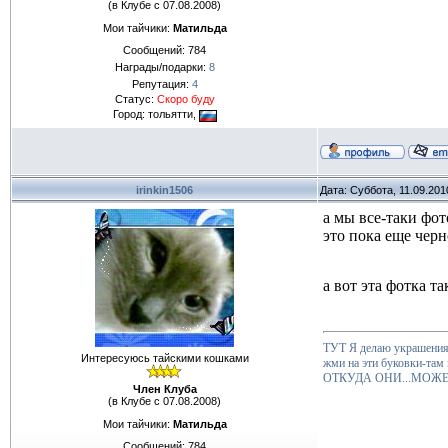
(в Клубе с 07.08.2008)
Мои тайчики:
Матильда
Сообщений:
784
Награды/подарки:
8
Репутация:
4
Статус:
Скоро буду
Город: тольятти,
irinkin1506
Дата: Суббота, 11.09.201
а мы все-таки фо
это пока еще черн
а вот эта фотка та
ТУТ Я делаю украшения 
Интересуюсь тайскими кошками
жми на эти буковки-там
ОТКУДА ОНИ...МОЖЕ
Член Клуба
(в Клубе с 07.08.2008)
Мои тайчики:
Матильда
Сообщений:
784