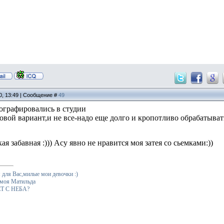
0, 13:49 | Сообщение #
49
тографировались в студии
овой вариант,и не все-надо еще долго и кропотливо обрабатывать
кая забавная :))) Асу явно не нравится моя затея со сьемками:))
для Вас,милые мои девочки :)
 моя Матильда
Т С НЕБА?