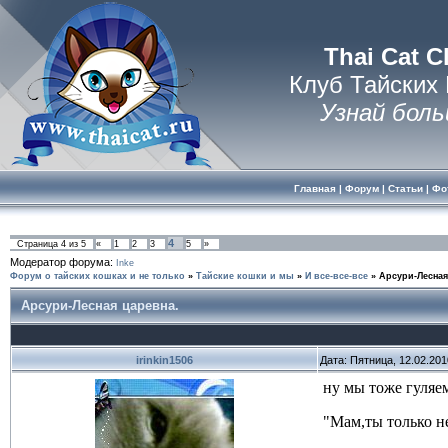
Thai Cat C
Клуб Тайских
Узнай боль
Главная
|
Форум
|
Статьи
|
Фо
4
Страница
4
из
5
«
1
2
3
5
»
Модератор форума:
Inke
Форум о тайских кошках и не только
»
Тайские кошки и мы
»
И все-все-все
»
Арсури-Лесная
Арсури-Лесная царевна.
irinkin1506
Дата: Пятница, 12.02.20
ну мы тоже гуляем
"Мам,ты только не