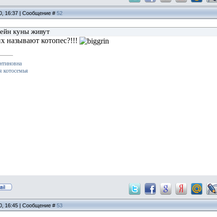
0, 16:37 | Сообщение #
52
мейн куны живут
их называют котопес?!!!
нтиновна
я котосемья
0, 16:45 | Сообщение #
53