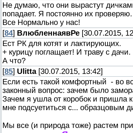
Не думаю, что они вырастут дичками
попадает. Я постоянно их проверяю. 
Все Нормально у нас!
[
84
]
ВлюбленнаявРе
[30.07.2015, 12
Ест РК для котят и лактирующих.
+ курицу поглащает! И траву с дачи.
А что?
[
85
]
Ulitta
[30.07.2015, 13:42]
Если есть такой комфортный - во вс
законный вопрос: зачем было замор
Зачем я ушла от коробок и пришла 
мне подсуетиться с... образцовым 
Мы все (и природа тоже) растем при