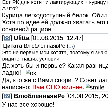
Ест РК для котят и лактирующих.+ курицу 
А что?
Курица легкодоступный белок..Обил
Хотя по идее ей должно хватать его 
основной рацион
[
88
]
Ulitta
[01.08.2015, 12:47]
Цитата
ВлюбленнаявРе
(
)
Это не первые мои котята, поэтому я знаю
видите, наших условий.
Да хоть бы и первые? Какая разница
ладно!
Да, кто же с Вами спорит? Совет да
написано:
Вам ОНО виднее.
[
89
]
ВлюбленнаявРе
[04.08.2015, 20
У нас все хорошо!