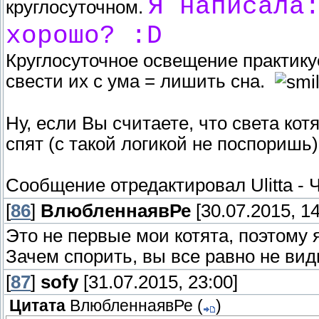
Я написала
круглосуточном.
хорошо? :D
Круглосуточное освещение практикуе
свести их с ума = лишить сна.
Ну, если Вы считаете, что света кот
спят (с такой логикой не поспоришь)
Сообщение отредактировал
Ulitta
-
Ч
[
86
]
ВлюбленнаявРе
[30.07.2015, 14
Это не первые мои котята, поэтому 
Зачем спорить, вы все равно не вид
[
87
]
sofy
[31.07.2015, 23:00]
Цитата
ВлюбленнаявРе
(
)