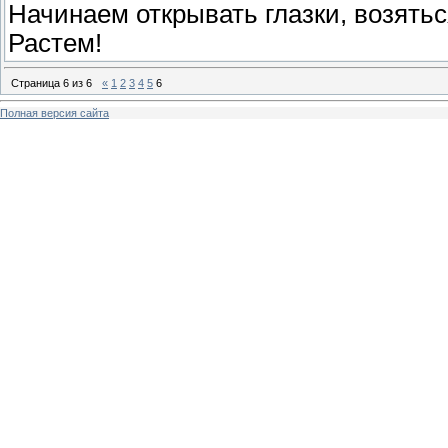
Начинаем открывать глазки, возятьс
Растем!
Страница
6
из
6
«
1
2
3
4
5
6
Полная версия сайта