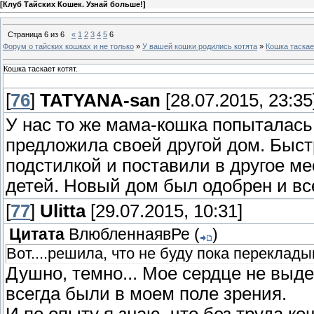
[
Клуб Тайских Кошек. Узнай больше!
]
Страница
6
из
6
«
1
2
3
4
5
6
Форум о тайских кошках и не только
»
У вашей кошки родились котята
»
Кошка таскает
Кошка таскает котят.
[
76
]
TATYANA-san
[28.07.2015, 23:35
У нас то же мама-кошка попыталась
предложила своей другой дом. Быст
подстилкой и поставили в другое ме
детей. Новый дом был одобрен и вс
[
77
]
Ulitta
[29.07.2015, 10:31]
Цитата
ВлюбленнаявРе
(
)
Вот....решила, что не буду пока переклады
Душно, темно... Мое сердце не выд
всегда были в моем поле зрения.
И по опыту я знаю, что без труда к