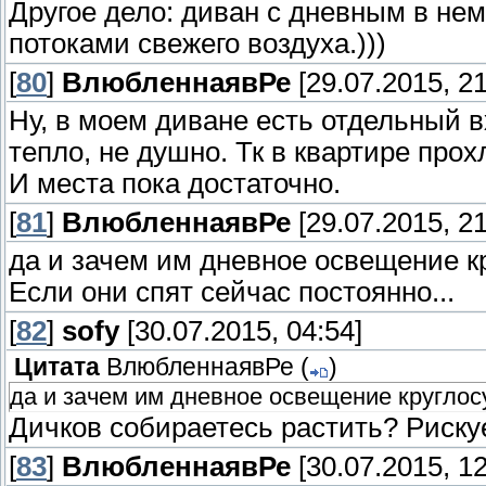
Другое дело: диван с дневным в не
потоками свежего воздуха.)))
[
80
]
ВлюбленнаявРе
[29.07.2015, 21
Ну, в моем диване есть отдельный в
тепло, не душно. Тк в квартире прох
И места пока достаточно.
[
81
]
ВлюбленнаявРе
[29.07.2015, 21
да и зачем им дневное освещение к
Если они спят сейчас постоянно...
[
82
]
sofy
[30.07.2015, 04:54]
Цитата
ВлюбленнаявРе
(
)
да и зачем им дневное освещение круглосу
Дичков собираетесь растить? Риску
[
83
]
ВлюбленнаявРе
[30.07.2015, 12