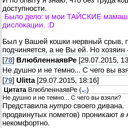
доступности.
Было дело: и мои ТАЙСКИЕ мамаши
дислокации. :D
Был у Вашей кошки нервный срыв, п
подчиняется, а не Вы ей. Но хозяин -
[
78
]
ВлюбленнаявРе
[29.07.2015, 13
Не душно и не темно... С чего вы вз
[
79
]
Ulitta
[29.07.2015, 18:16]
Цитата
ВлюбленнаявРе
(
)
Не душно и не темно... С чего вы взяли?
Представила
нутро
своего дивана.
продвинутых пометов) проникают
в
некомфортно.