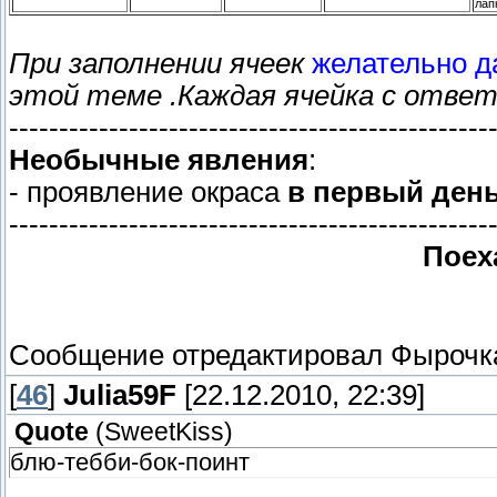
лап
При заполнении ячеек
желательно д
этой теме .Каждая ячейка с отве
------------------------------------------------
Необычные явления
:
- проявление окраса
в первый ден
------------------------------------------------
Поех
Сообщение отредактировал
Фырочк
[
46
]
Julia59F
[22.12.2010, 22:39]
Quote
(
SweetKiss
)
блю-тебби-бок-поинт