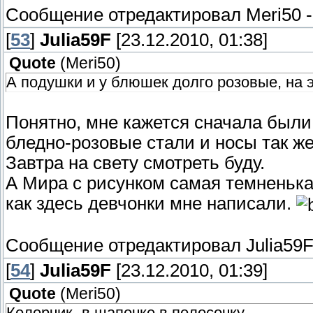
Сообщение отредактировал
Meri50
[
53
]
Julia59F
[23.12.2010, 01:38]
Quote
(
Meri50
)
А подушки и у блюшек долго розовые, на э
Понятно, мне кажется сначала были 
бледно-розовые стали и носы так же
Завтра на свету смотреть буду.
А Мира с рисунком самая темненька
как здесь девчонки мне написали.
Сообщение отредактировал
Julia59
[
54
]
Julia59F
[23.12.2010, 01:39]
Quote
(
Meri50
)
Колорчик- в шапочке в полосочку