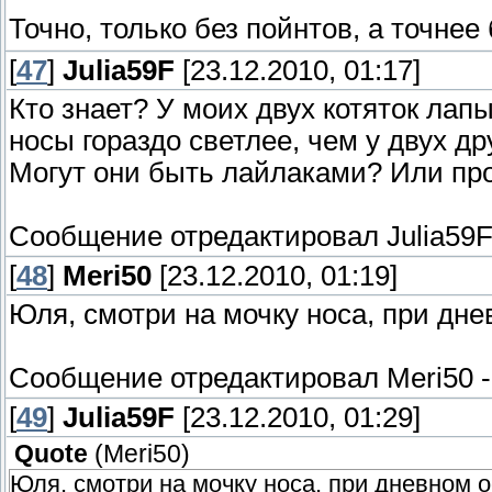
Точно, только без пойнтов, а точнее 
[
47
]
Julia59F
[23.12.2010, 01:17]
Кто знает? У моих двух котяток ла
носы гораздо светлее, чем у двух др
Могут они быть лайлаками? Или пр
Сообщение отредактировал
Julia59
[
48
]
Meri50
[23.12.2010, 01:19]
Юля, смотри на мочку носа, при дн
Сообщение отредактировал
Meri50
[
49
]
Julia59F
[23.12.2010, 01:29]
Quote
(
Meri50
)
Юля, смотри на мочку носа, при дневном 