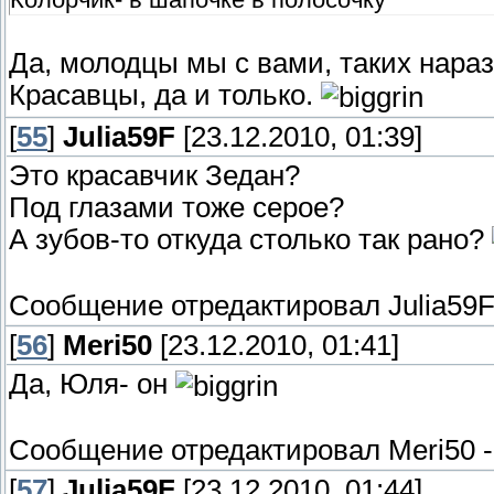
Да, молодцы мы с вами, таких нараз
Красавцы, да и только.
[
55
]
Julia59F
[23.12.2010, 01:39]
Это красавчик Зедан?
Под глазами тоже серое?
А зубов-то откуда столько так рано?
Сообщение отредактировал
Julia59
[
56
]
Meri50
[23.12.2010, 01:41]
Да, Юля- он
Сообщение отредактировал
Meri50
[
57
]
Julia59F
[23.12.2010, 01:44]