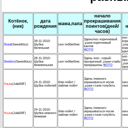
начало
Котёнок,
дата
прокрашивания
мама,папа
(ник)
рождения
поинтов(дней/
часов)
нос
3день/нос-коричневый
28-11-2010-
кор
,ушки-коричневый
Shadi
(SweetKiss)
Шубка
сил-тебби/блю
,уш
кантик
беленькая
кор
ФОТО
кан
нос
28-11-2010-
3день /нос- серый-
про
Sheldon
(SweetKiss)
Шубка
сил-тебби/блю
прозрачный ,ушки-слабо
,уш
бежевенькая.
прокрашены
ФОТО
про
3день /немного
24-11-2010-
блю-пойнт /
окрашиваться носик
нач
Улька
(Julia59F)
Шубка побелей
лайлак-пойнт
,ушки стали голубеть
хво
ФОТО
3день /немного
24-11-2010-
блю-пойнт /
окрашиваться носик
нач
Уська
(Julia59F)
Шубка немного
лайлак-пойнт
,ушки стали голубеть
хво
бежевая
ФОТО