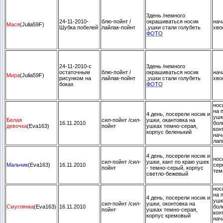
3день /немного
24-11-2010-
блю-пойнт /
окрашиваться носик
нач
Мася
(Julia59F)
Шубка побелей
лайлак-пойнт
,ушки стали голубеть
хво
ФОТО
24-11-2010-с
3день /немного
остаточным
блю-пойнт /
окрашиваться носик
нач
Мира
(Julia59F)
рисунком на
лайлак-пойнт
,ушки стали голубеть
хво
боках
ФОТО
нос
на 
4 день, посерели носик и
ушк
Белая
сил-пойнт /сил-
ушки, окантовка на
16.11.2010
бол
девочка
(Eva163)
пойнт
ушках темно-серая,
кон
корпус беленький
нач
лап
4 день, посерели носик и
нос
сил-пойнт /сил-
ушки, кант по краю ушек
Мальчик
(Eva163)
16.11.2010
сер
пойнт
- темно-серый, корпус
тем
светло-бежевый
нос
на 
4 день, посерели носик и
ушк
сил-пойнт /сил-
ушки, оконтовка на
Смуглянка
(Eva163)
16.11.2010
бол
пойнт
ушках темно-серая,
кон
корпус кремовый
нач