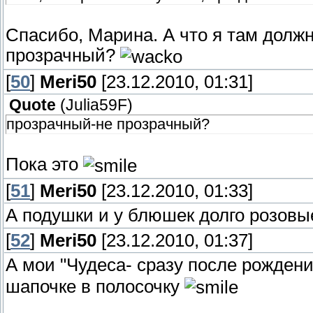
Спасибо, Марина. А что я там долж
прозрачный?
[
50
]
Meri50
[23.12.2010, 01:31]
Quote
(
Julia59F
)
прозрачный-не прозрачный?
Пока это
[
51
]
Meri50
[23.12.2010, 01:33]
А подушки и у блюшек долго розовые
[
52
]
Meri50
[23.12.2010, 01:37]
А мои "Чудеса- сразу после рожден
шапочке в полосочку