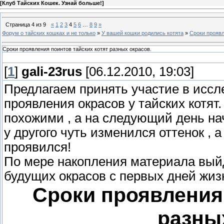
[
Клуб Тайских Кошек. Узнай больше!
]
Страница
4
из
9
«
1
2
3
4
5
6
…
8
9
»
Форум о тайских кошках и не только
»
У вашей кошки родились котята
»
Сроки проявл
Сроки проявления поинтов тайских котят разных окрасов.
[
1
]
gali-23rus
[06.12.2010, 19:03]
Предлагаем принять участие в иссл
проявления окрасов у тайских котят
похожими , а на следующий день нач
у другого чуть изменился оттенок , 
проявился!
По мере накопления материала вый
будущих окрасов с первых дней жизн
Сроки проявления 
разных