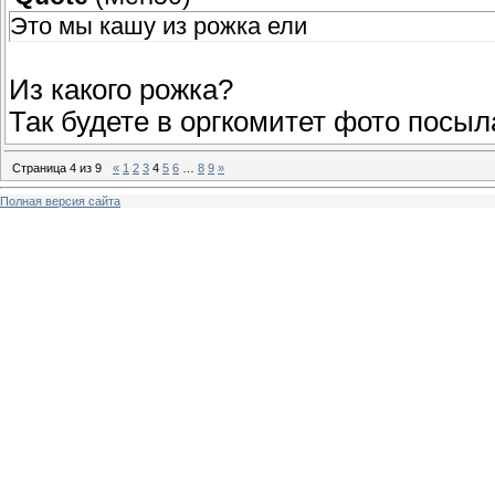
Это мы кашу из рожка ели
Из какого рожка?
Так будете в оргкомитет фото посы
Страница
4
из
9
«
1
2
3
4
5
6
…
8
9
»
Полная версия сайта