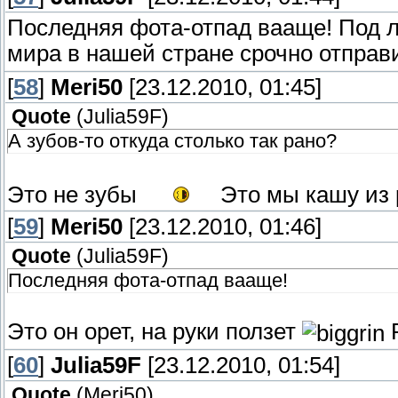
Последняя фота-отпад вааще! Под л
мира в нашей стране срочно отправит
[
58
]
Meri50
[23.12.2010, 01:45]
Quote
(
Julia59F
)
А зубов-то откуда столько так рано?
Это не зубы
Это мы кашу из
[
59
]
Meri50
[23.12.2010, 01:46]
Quote
(
Julia59F
)
Последняя фота-отпад вааще!
Это он орет, на руки ползет
Р
[
60
]
Julia59F
[23.12.2010, 01:54]
Quote
(
Meri50
)