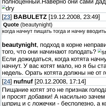
полноценный.Наверно они сами дадут
[
23
]
BABULETZ
[19.12.2008, 23:49]
Quote
(
beautynight
)
когда начнут пищать тогда и начну вводит
beautynight
, подход в корне непра
того, что они начинают голодать?
Если дожидаться, когда котята начну
начнут. У вас котят мало, но я бы 
недель. Орать котята должны не от 
[
24
]
nufnuf
[20.12.2008, 17:14]
Пищание котят это не признак голод
и просят добавки! А насильно заче
шприц и с ложечки - бесполезно, а 