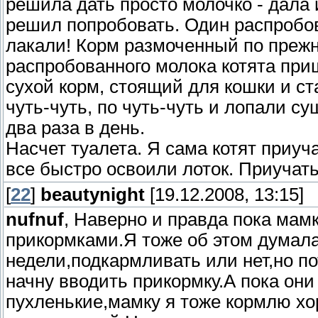
решила дать просто молочко - дала 
решил попробовать. Один распробо
лакали! Корм размоченный по прежн
распробованного молока котята при
сухой корм, стоящий для кошки и стал
чуть-чуть, по чуть-чуть и лопали с
два раза в день.
Насчет туалета. Я сама котят приучал
все быстро освоили лоток. Приучат
[
22
]
beautynight
[19.12.2008, 13:15]
nufnuf
, Наверно и правда пока мамк
прикормками.Я тоже об этом думала,
недели,подкармливать или нет,но по
начну вводить прикормку.А пока они
пухленькие,мамку я тоже кормлю х