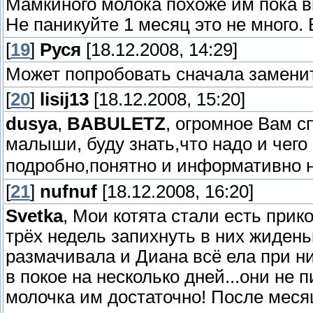
Мамкиного молока похоже им пока в
Не паникуйте 1 месяц это не много. 
[
19
]
Руся
[18.12.2008, 14:29]
Может попробовать сначала замени
[
20
]
lisij13
[18.12.2008, 15:20]
dusya
,
BABULETZ
, огромное Вам с
малыши, буду знать,что надо и чего
подробно,понятно и информативно 
[
21
]
nufnuf
[18.12.2008, 16:20]
Svetka
, Мои котята стали есть прик
трёх недель запихнуть в них жидень
размачивала и Диана всё ела при ни
в покое на несколько дней...они не
молочка им достаточно! После месяц