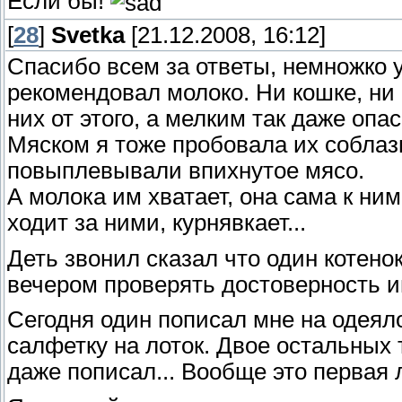
Если бы!
[
28
]
Svetka
[21.12.2008, 16:12]
Спасибо всем за ответы, немножко 
рекомендовал молоко. Ни кошке, ни 
них от этого, а мелким так даже опа
Мяском я тоже пробовала их соблазн
повыплевывали впихнутое мясо.
А молока им хватает, она сама к ни
ходит за ними, курнявкает...
Деть звонил сказал что один котенок
вечером проверять достоверность и
Сегодня один пописал мне на одеяло
салфетку на лоток. Двое остальных
даже пописал... Вообще это первая 