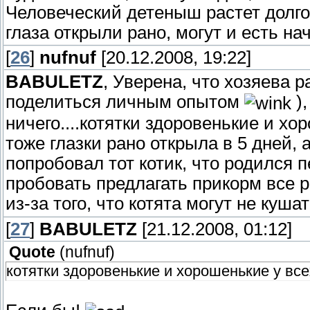
Человеческий детеныш растет долго,
глаза открыли рано, могут и есть на
[
26
]
nufnuf
[20.12.2008, 19:22]
BABULETZ
, Уверена, что хозяева р
поделиться личным опытом
),
ничего....котятки здоровенькие и хо
тоже глазки рано открыла в 5 дней,
попробовал тот котик, что родился п
пробовать предлагать прикорм все р
из-за того, что котята могут не куша
[
27
]
BABULETZ
[21.12.2008, 01:12]
Quote
(
nufnuf
)
котятки здоровенькие и хорошенькие у все