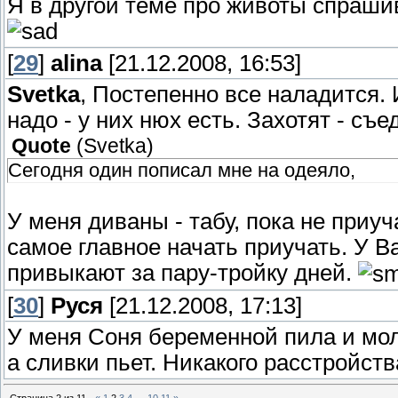
Я в другой теме про животы спрашива
[
29
]
alina
[21.12.2008, 16:53]
Svetka
, Постепенно все наладится. 
надо - у них нюх есть. Захотят - съе
Quote
(
Svetka
)
Сегодня один пописал мне на одеяло,
У меня диваны - табу, пока не приу
самое главное начать приучать. У В
привыкают за пару-тройку дней.
[
30
]
Руся
[21.12.2008, 17:13]
У меня Соня беременной пила и мол
а сливки пьет. Никакого расстройств
Страница
2
из
11
«
1
2
3
4
…
10
11
»