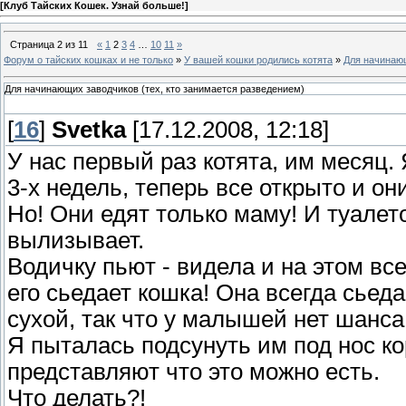
[
Клуб Тайских Кошек. Узнай больше!
]
Страница
2
из
11
«
1
2
3
4
…
10
11
»
Форум о тайских кошках и не только
»
У вашей кошки родились котята
»
Для начинающ
Для начинающих заводчиков (тех, кто занимается разведением)
[
16
]
Svetka
[17.12.2008, 12:18]
У нас первый раз котята, им месяц.
3-х недель, теперь все открыто и он
Но! Они едят только маму! И туалет
вылизывает.
Водичку пьют - видела и на этом вс
его сьедает кошка! Она всегда сьед
сухой, так что у малышей нет шанса
Я пыталась подсунуть им под нос ко
представляют что это можно есть.
Что делать?!