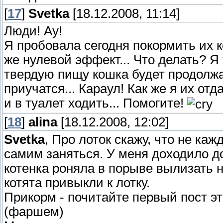
[
17
]
Svetka
[18.12.2008, 11:14]
Люди! Ау!
Я пробовала сегодня покормить их к
же нулевой эффект... Что делать? Я 
твердую пищу кошка будет продолжат
приучатся... Караул! Как же я их о
и в туалет ходить... Помогите!
[
18
]
alina
[18.12.2008, 12:02]
Svetka
, Про лоток скажу, что не ка
самим заняться. У меня доходило до
котенка роняла в порыве вылизать н
котята привыкли к лотку.
Прикорм - почитайте первый пост э
(фаршем)