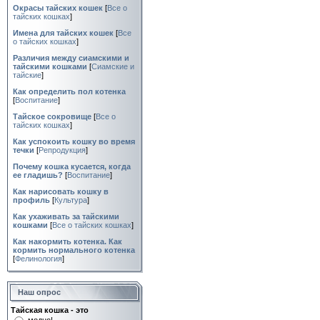
Окрасы тайских кошек
[
Все о
тайских кошках
]
Имена для тайских кошек
[
Все
о тайских кошках
]
Различия между сиамскими и
тайскими кошками
[
Сиамские и
тайские
]
Как определить пол котенка
[
Воспитание
]
Тайское сокровище
[
Все о
тайских кошках
]
Как успокоить кошку во время
течки
[
Репродукция
]
Почему кошка кусается, когда
ее гладишь?
[
Воспитание
]
Как нарисовать кошку в
профиль
[
Культура
]
Как ухаживать за тайскими
кошками
[
Все о тайских кошках
]
Как накормить котенка. Как
кормить нормального котенка
[
Фелинология
]
Наш опрос
Тайская кошка - это