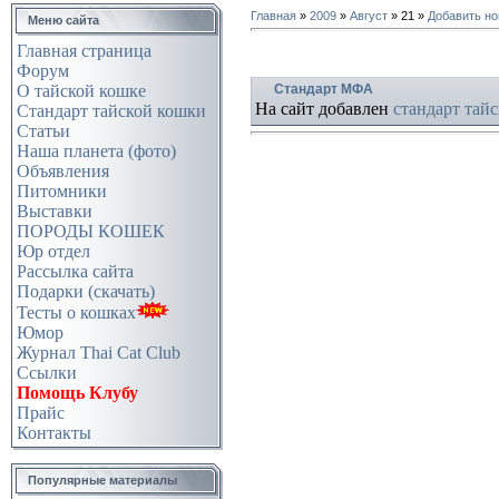
Главная
»
2009
»
Август
»
21
»
Добавить но
Меню сайта
Главная страница
Форум
Стандарт МФА
О тайской кошке
На сайт добавлен
стандарт та
Стандарт тайской кошки
Статьи
Наша планета (фото)
Объявления
Питомники
Выставки
ПОРОДЫ КОШЕК
Юр отдел
Рассылка сайта
Подарки (скачать)
Тесты о кошках
Юмор
Журнал Thai Cat Club
Ссылки
Помощь Клубу
Прайс
Контакты
Популярные материалы