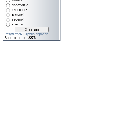
модно!
престижно!
хлопотно!
тяжело!
весело!
классно!
Результаты
|
Архив опросов
Всего ответов:
2276