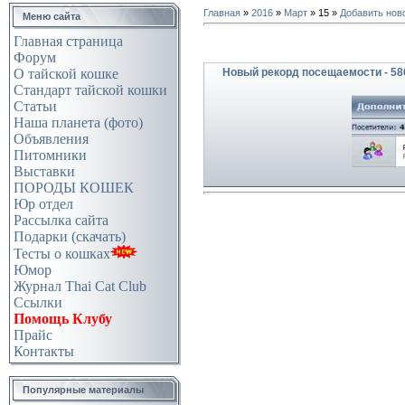
Главная
»
2016
»
Март
»
15
»
Добавить нов
Меню сайта
Главная страница
Форум
Новый рекорд посещаемости - 58
О тайской кошке
Стандарт тайской кошки
Статьи
Наша планета (фото)
Объявления
Питомники
Выставки
ПОРОДЫ КОШЕК
Юр отдел
Рассылка сайта
Подарки (скачать)
Тесты о кошках
Юмор
Журнал Thai Cat Club
Ссылки
Помощь Клубу
Прайс
Контакты
Популярные материалы