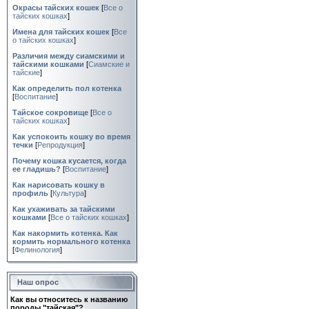
Окрасы тайских кошек
[
Все о
тайских кошках
]
Имена для тайских кошек
[
Все
о тайских кошках
]
Различия между сиамскими и
тайскими кошками
[
Сиамские и
тайские
]
Как определить пол котенка
[
Воспитание
]
Тайское сокровище
[
Все о
тайских кошках
]
Как успокоить кошку во время
течки
[
Репродукция
]
Почему кошка кусается, когда
ее гладишь?
[
Воспитание
]
Как нарисовать кошку в
профиль
[
Культура
]
Как ухаживать за тайскими
кошками
[
Все о тайских кошках
]
Как накормить котенка. Как
кормить нормального котенка
[
Фелинология
]
Наш опрос
Как вы относитесь к названию
породы "тайская"?