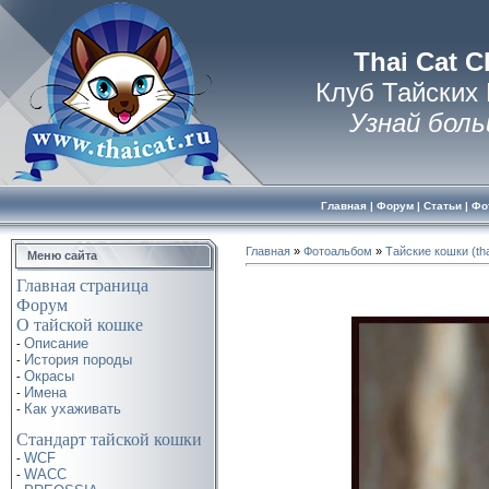
Thai Cat C
Клуб Тайских
Узнай боль
Главная
|
Форум
|
Статьи
|
Фо
Главная
»
Фотоальбом
»
Тайские кошки (tha
Меню сайта
Главная страница
Форум
О тайской кошке
Описание
-
История породы
-
Окрасы
-
Имена
-
Как ухаживать
-
Стандарт тайской кошки
WCF
-
WACC
-