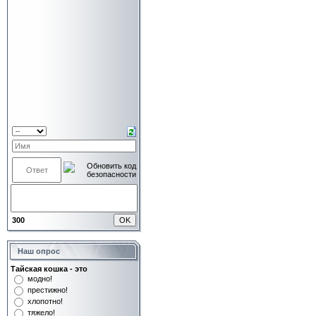
300
Наш опрос
Тайская кошка - это
модно!
престижно!
хлопотно!
тяжело!