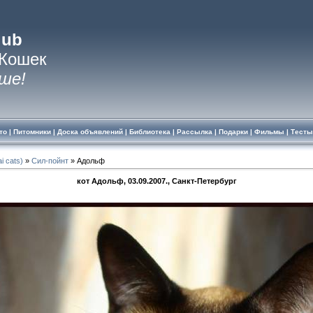
lub
 Кошек
ше!
то
|
Питомники
|
Доска объявлений
|
Библиотека
|
Рассылка
|
Подарки
|
Фильмы
|
Тесты
i cats)
»
Сил-пойнт
» Адольф
кот Адольф, 03.09.2007., Санкт-Петербург