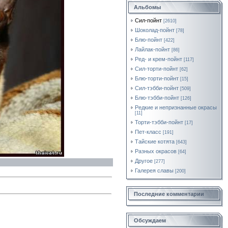
Альбомы
Сил-пойнт
[2610]
Шоколад-пойнт
[78]
Блю-пойнт
[422]
Лайлак-пойнт
[86]
Ред- и крем-пойнт
[117]
Сил-торти-пойнт
[62]
Блю-торти-пойнт
[15]
Сил-тэбби-пойнт
[509]
Блю-тэбби-пойнт
[126]
Редкие и непризнанные окрасы
[11]
Торти-тэбби-пойнт
[17]
Пет-класс
[191]
Тайские котята
[643]
Разных окрасов
[64]
Другое
[277]
Галерея славы
[200]
Последние комментарии
Обсуждаем