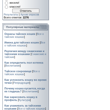
весело!
классно!
Результаты
|
Архив опросов
Всего ответов:
2276
Популярные материалы
Окрасы тайских кошек
[
Все о
тайских кошках
]
Имена для тайских кошек
[
Все
о тайских кошках
]
Различия между сиамскими и
тайскими кошками
[
Сиамские и
тайские
]
Как определить пол котенка
[
Воспитание
]
Тайское сокровище
[
Все о
тайских кошках
]
Как успокоить кошку во время
течки
[
Репродукция
]
Почему кошка кусается, когда
ее гладишь?
[
Воспитание
]
Как нарисовать кошку в
профиль
[
Культура
]
Как ухаживать за тайскими
кошками
[
Все о тайских кошках
]