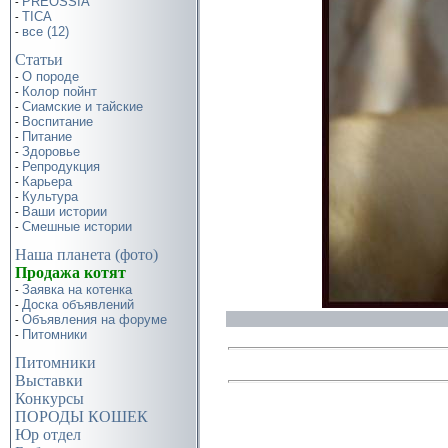
PREOSSIA
-
TICA
-
все (12)
-
Статьи
О породе
-
Колор пойнт
-
Сиамские и тайские
-
Воспитание
-
Питание
-
Здоровье
-
Репродукция
-
Карьера
-
Культура
-
Ваши истории
-
Смешные истории
-
Наша планета (фото)
Продажа котят
Заявка на котенка
-
Доска объявлений
-
Объявления на форуме
-
Питомники
-
Питомники
Выставки
Конкурсы
ПОРОДЫ КОШЕК
Юр отдел